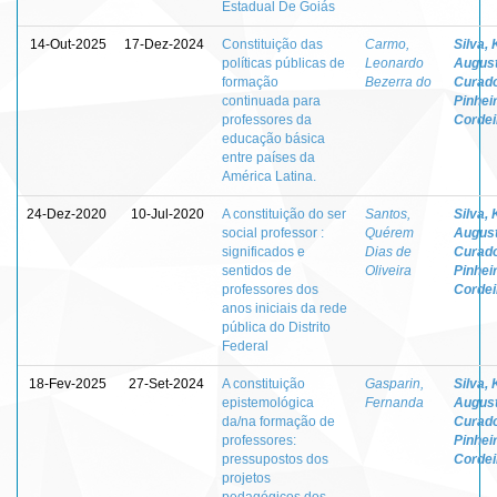
Estadual De Goiás
14-Out-2025
17-Dez-2024
Constituição das
Carmo,
Silva, 
políticas públicas de
Leonardo
Augus
formação
Bezerra do
Curad
continuada para
Pinhei
professores da
Cordei
educação básica
entre países da
América Latina.
24-Dez-2020
10-Jul-2020
A constituição do ser
Santos,
Silva, 
social professor :
Quérem
Augus
significados e
Dias de
Curad
sentidos de
Oliveira
Pinhei
professores dos
Cordei
anos iniciais da rede
pública do Distrito
Federal
18-Fev-2025
27-Set-2024
A constituição
Gasparin,
Silva, 
epistemológica
Fernanda
Augus
da/na formação de
Curad
professores:
Pinhei
pressupostos dos
Cordei
projetos
pedagógicos dos