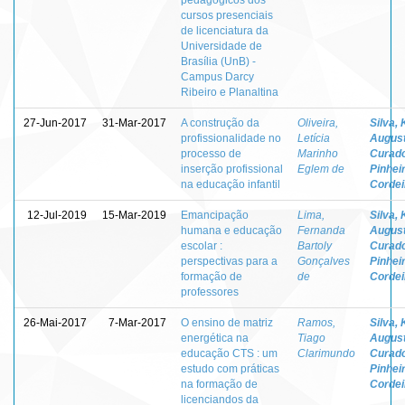
cursos presenciais
de licenciatura da
Universidade de
Brasília (UnB) -
Campus Darcy
Ribeiro e Planaltina
27-Jun-2017
31-Mar-2017
A construção da
Oliveira,
Silva, 
profissionalidade no
Letícia
Augus
processo de
Marinho
Curad
inserção profissional
Eglem de
Pinhei
na educação infantil
Cordei
12-Jul-2019
15-Mar-2019
Emancipação
Lima,
Silva, 
humana e educação
Fernanda
Augus
escolar :
Bartoly
Curad
perspectivas para a
Gonçalves
Pinhei
formação de
de
Cordei
professores
26-Mai-2017
7-Mar-2017
O ensino de matriz
Ramos,
Silva, 
energética na
Tiago
Augus
educação CTS : um
Clarimundo
Curad
estudo com práticas
Pinhei
na formação de
Cordei
licenciandos da