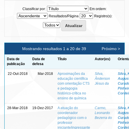
Classificar por:
Em ordem:
Resultados/Página
Registro(s):
Mostrando resultados 1 a 20 de 39
Próximo >
Data de
Data de
Título
Autor(es)
Orient
publicação
defesa
22-Out-2018
Mar-2018
Aproximações da
Silva,
Silva, 
educação científica
Ânderson
Augus
com orientação CTS
Jésus da
Curad
e pedagogia
Pinhei
histórico-crítica no
Cordei
ensino de química
28-Mar-2018
19-Dez-2017
A atuação do
Carmo,
Silva, 
coordenador
Leonardo
Augus
pedagógico com o
Bezerra do
Curad
professor
Pinhei
iniciante/ingressante
Cordei