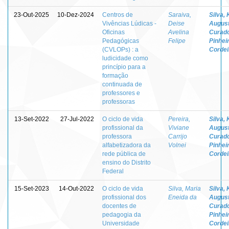
23-Out-2025
10-Dez-2024
Centros de
Saraiva,
Silva, 
Vivências Lúdicas -
Deise
Augus
Oficinas
Avelina
Curad
Pedagógicas
Felipe
Pinhei
(CVLOPs) : a
Cordei
ludicidade como
princípio para a
formação
continuada de
professores e
professoras
13-Set-2022
27-Jul-2022
O ciclo de vida
Pereira,
Silva, 
profissional da
Viviane
Augus
professora
Carrijo
Curad
alfabetizadora da
Volnei
Pinhei
rede pública de
Cordei
ensino do Distrito
Federal
15-Set-2023
14-Out-2022
O ciclo de vida
Silva, Maria
Silva, 
profissional dos
Eneida da
Augus
docentes de
Curad
pedagogia da
Pinhei
Universidade
Cordei