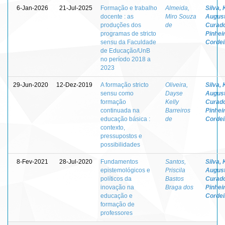
6-Jan-2026
21-Jul-2025
Formação e trabalho
Almeida,
Silva, 
docente : as
Miro Souza
Augus
produções dos
de
Curad
programas de stricto
Pinhei
sensu da Faculdade
Cordei
de Educação/UnB
no período 2018 a
2023
29-Jun-2020
12-Dez-2019
A formação stricto
Oliveira,
Silva, 
sensu como
Dayse
Augus
formação
Kelly
Curad
continuada na
Barreiros
Pinhei
educação básica :
de
Cordei
contexto,
pressupostos e
possibilidades
8-Fev-2021
28-Jul-2020
Fundamentos
Santos,
Silva, 
epistemológicos e
Priscila
Augus
políticos da
Bastos
Curad
inovação na
Braga dos
Pinhei
educação e
Cordei
formação de
professores