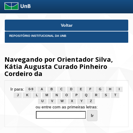
Skip
Voltar
navigation
REPOSITÓRIO INSTITUCIONAL DA UNB
Navegando por Orientador Silva,
Kátia Augusta Curado Pinheiro
Cordeiro da
Ir para:
0-9
A
B
C
D
E
F
G
H
I
J
K
L
M
N
O
P
Q
R
S
T
U
V
W
X
Y
Z
ou entre com as primeiras letras: