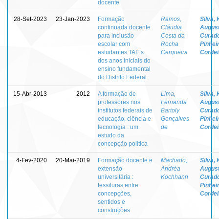
docente
28-Set-2023
23-Jan-2023
Formação
Ramos,
Silva, 
continuada docente
Cláudia
Augus
para inclusão
Costa da
Curad
escolar com
Rocha
Pinhei
estudantes TAE’s
Cerqueira
Cordei
dos anos iniciais do
ensino fundamental
do Distrito Federal
15-Abr-2013
2012
A formação de
Lima,
Silva, 
professores nos
Fernanda
Augus
institutos federais de
Bartoly
Curad
educação, ciência e
Gonçalves
Pinhei
tecnologia : um
de
Cordei
estudo da
concepção política
4-Fev-2020
20-Mai-2019
Formação docente e
Machado,
Silva, 
extensão
Andréa
Augus
universitária :
Kochhann
Curad
tessituras entre
Pinhei
concepções,
Cordei
sentidos e
construções