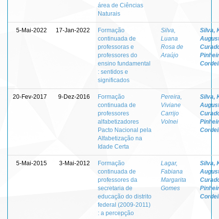
área de Ciências
Naturais
5-Mai-2022
17-Jan-2022
Formação
Silva,
Silva, 
continuada de
Luana
Augus
professoras e
Rosa de
Curad
professores do
Araújo
Pinhei
ensino fundamental
Cordei
: sentidos e
significados
20-Fev-2017
9-Dez-2016
Formação
Pereira,
Silva, 
continuada de
Viviane
Augus
professores
Carrijo
Curad
alfabetizadores
Volnei
Pinhei
Pacto Nacional pela
Cordei
Alfabetização na
Idade Certa
5-Mai-2015
3-Mai-2012
Formação
Lagar,
Silva, 
continuada de
Fabiana
Augus
professores da
Margarita
Curad
secretaria de
Gomes
Pinhei
educação do distrito
Cordei
federal (2009-2011)
: a percepção