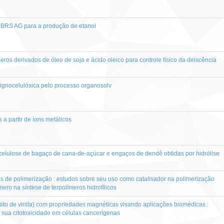
z BRS AG para a produção de etanol
os derivados de óleo de soja e ácido oleico para controle físico da deiscência
ignocelulósica pelo processo organosolv
 a partir de íons metálicos
celulose de bagaço de cana-de-açúcar e engaços de dendê obtidas por hidrólise
s de polimerização : estudos sobre seu uso como catalisador na polimerização
ero na síntese de terpolímeros hidrofílicos
ato de vinila) com propriedades magnéticas visando aplicações biomédicas :
de sua citotoxicidade em células cancerígenas