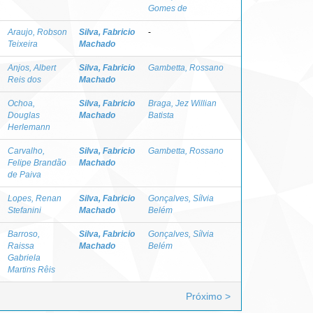
Gomes de
Araujo, Robson
Silva, Fabricio
-
Teixeira
Machado
Anjos, Albert
Silva, Fabricio
Gambetta, Rossano
Reis dos
Machado
Ochoa,
Silva, Fabricio
Braga, Jez Willian
Douglas
Machado
Batista
Herlemann
Carvalho,
Silva, Fabricio
Gambetta, Rossano
Felipe Brandão
Machado
de Paiva
Lopes, Renan
Silva, Fabricio
Gonçalves, Sílvia
Stefanini
Machado
Belém
Barroso,
Silva, Fabricio
Gonçalves, Sílvia
Raissa
Machado
Belém
Gabriela
Martins Rêis
Próximo >