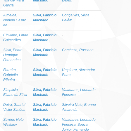
Thayse Mara
Machado
Belém
Garcia
Almeida,
Silva, Fabricio
Gonçalves, Sílvia
Isabela Castro
Machado
Belém
de
Ciciliano, Laura
Silva, Fabricio
-
Guimarães
Machado
Silva, Pedro
Silva, Fabricio
Gambetta, Rossano
Henrique
Machado
Fernandes
Ferreira,
Silva, Fabricio
Umpierre, Alexandre
Gabriella
Machado
Perez
Ribeiro
Simplicio,
Silva, Fabricio
Valadares, Leonardo
Eliane da Silva
Machado
Fonseca
Dutra, Gabriel
Silva, Fabricio
Silveira Neto, Brenno
Victor Simões
Machado
Amaro da
Silvério Neto,
Silva, Fabricio
Valadares, Leonardo
Weslany
Machado
Fonseca
;
Souza
Júnior, Fernando