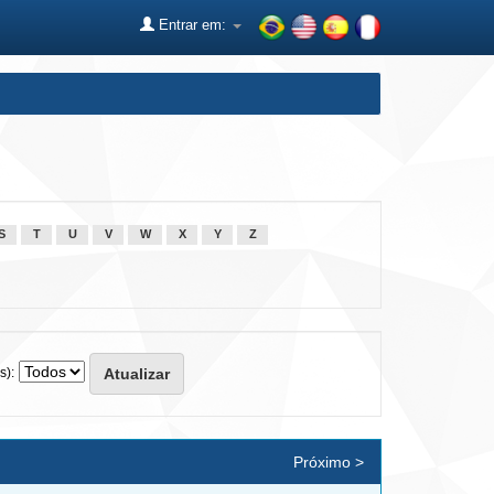
Entrar em:
S
T
U
V
W
X
Y
Z
s):
Próximo >