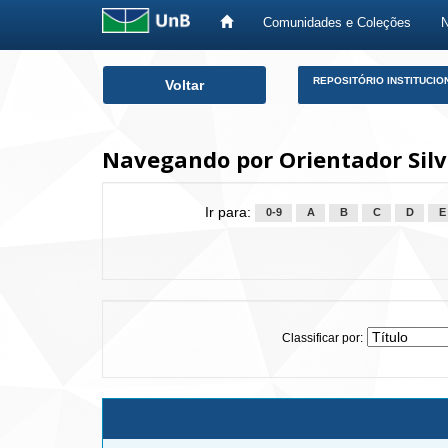
Comunidades e Coleções
Skip
REPOSITÓRIO INSTITUCIO
Voltar
navigation
Navegando por Orientador Silv
Ir para:
0-9
A
B
C
D
E
Classificar por: