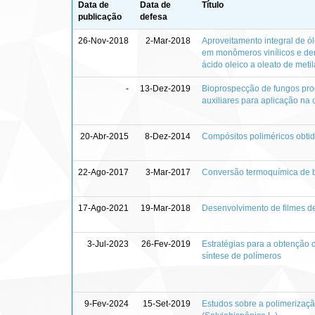
Data de
Data de
Título
publicação
defesa
26-Nov-2018
2-Mar-2018
Aproveitamento integral de ó
em monômeros vinílicos e der
ácido oleico a oleato de metil
-
13-Dez-2019
Bioprospecção de fungos prod
auxiliares para aplicação na
20-Abr-2015
8-Dez-2014
Compósitos poliméricos obtid
22-Ago-2017
3-Mar-2017
Conversão termoquímica de b
17-Ago-2021
19-Mar-2018
Desenvolvimento de filmes d
3-Jul-2023
26-Fev-2019
Estratégias para a obtenção d
síntese de polímeros
9-Fev-2024
15-Set-2019
Estudos sobre a polimerizaçã