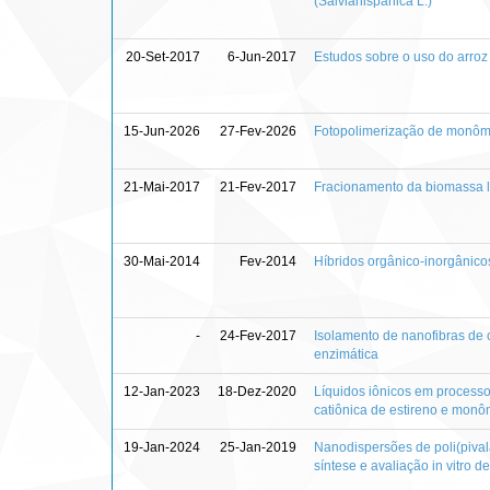
(Salviahispânica L.)
20-Set-2017
6-Jun-2017
Estudos sobre o uso do arro
15-Jun-2026
27-Fev-2026
Fotopolimerização de monômer
21-Mai-2017
21-Fev-2017
Fracionamento da biomassa l
30-Mai-2014
Fev-2014
Híbridos orgânico-inorgânicos
-
24-Fev-2017
Isolamento de nanofibras de 
enzimática
12-Jan-2023
18-Dez-2020
Líquidos iônicos em processo
catiônica de estireno e monôm
19-Jan-2024
25-Jan-2019
Nanodispersões de poli(pival
síntese e avaliação in vitro 