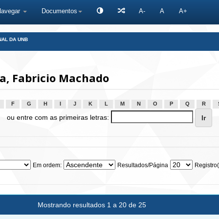
Navegar
Documentos
A-
A
A+
NAL DA UNB
a, Fabricio Machado
F
G
H
I
J
K
L
M
N
O
P
Q
R
ou entre com as primeiras letras:
Em ordem:
Resultados/Página
Registro(
Mostrando resultados 1 a 20 de 25