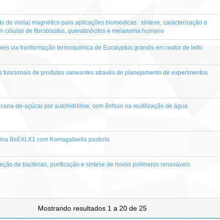
to de vinila) magnético para aplicações biomédicas : síntese, caracterização e
em células de fibroblastos, queratinócitos e melanoma humano
is via tranformação termoquímica de Eucalyptus grandis em reator de leito
as funcionais de produtos saneantes através de planejamento de experimentos
cana-de-açúcar por autohidrólise, com ênfase na reutilização de água
sina BsEXLX1 com Komagataella pastoris
leção de bactérias, purificação e síntese de novos polímeros renováveis
Mostrando resultados 1 a 20 de 25