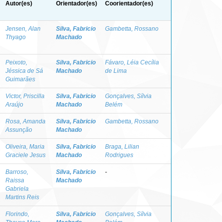
Autor(es)
Orientador(es)
Coorientador(es)
Jensen, Alan
Silva, Fabricio
Gambetta, Rossano
Thyago
Machado
Peixoto,
Silva, Fabricio
Fávaro, Léia Cecília
Jéssica de Sá
Machado
de Lima
Guimarães
Victor, Priscilla
Silva, Fabricio
Gonçalves, Sílvia
Araújo
Machado
Belém
Rosa, Amanda
Silva, Fabricio
Gambetta, Rossano
Assunção
Machado
Oliveira, Maria
Silva, Fabricio
Braga, Lilian
Graciele Jesus
Machado
Rodrigues
Barroso,
Silva, Fabricio
-
Raissa
Machado
Gabriela
Martins Reis
Florindo,
Silva, Fabricio
Gonçalves, Sílvia