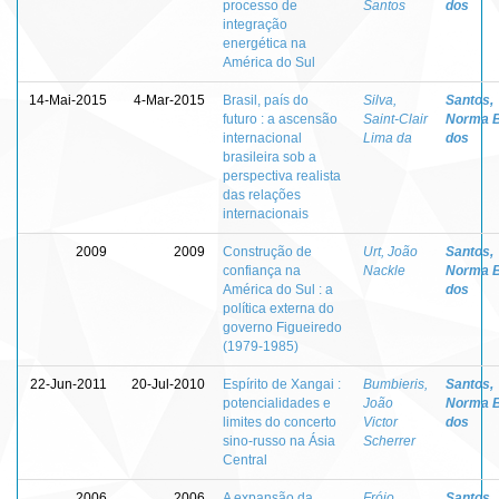
processo de
Santos
dos
integração
energética na
América do Sul
14-Mai-2015
4-Mar-2015
Brasil, país do
Silva,
Santos,
futuro : a ascensão
Saint-Clair
Norma 
internacional
Lima da
dos
brasileira sob a
perspectiva realista
das relações
internacionais
2009
2009
Construção de
Urt, João
Santos,
confiança na
Nackle
Norma 
América do Sul : a
dos
política externa do
governo Figueiredo
(1979-1985)
22-Jun-2011
20-Jul-2010
Espírito de Xangai :
Bumbieris,
Santos,
potencialidades e
João
Norma 
limites do concerto
Victor
dos
sino-russo na Ásia
Scherrer
Central
2006
2006
A expansão da
Fróio,
Santos,