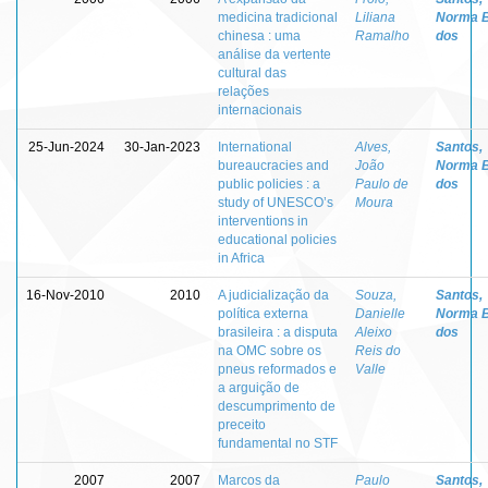
medicina tradicional
Liliana
Norma 
chinesa : uma
Ramalho
dos
análise da vertente
cultural das
relações
internacionais
25-Jun-2024
30-Jan-2023
International
Alves,
Santos,
bureaucracies and
João
Norma 
public policies : a
Paulo de
dos
study of UNESCO’s
Moura
interventions in
educational policies
in Africa
16-Nov-2010
2010
A judicialização da
Souza,
Santos,
política externa
Danielle
Norma 
brasileira : a disputa
Aleixo
dos
na OMC sobre os
Reis do
pneus reformados e
Valle
a arguição de
descumprimento de
preceito
fundamental no STF
2007
2007
Marcos da
Paulo
Santos,