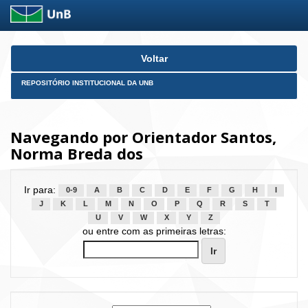
Skip
Voltar
navigation
REPOSITÓRIO INSTITUCIONAL DA UNB
Navegando por Orientador Santos,
Norma Breda dos
Ir para:
0-9
A
B
C
D
E
F
G
H
I
J
K
L
M
N
O
P
Q
R
S
T
U
V
W
X
Y
Z
ou entre com as primeiras letras: