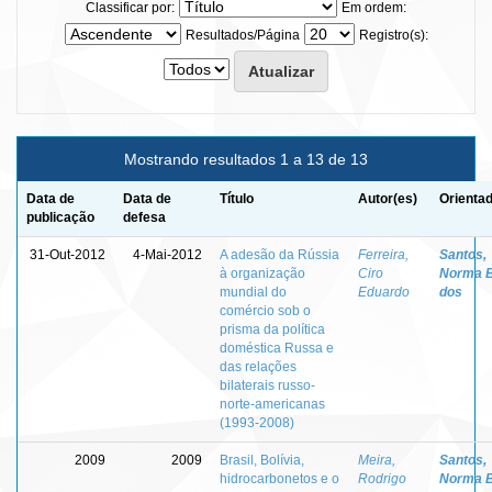
Classificar por:
Em ordem:
Resultados/Página
Registro(s):
Mostrando resultados 1 a 13 de 13
Data de
Data de
Título
Autor(es)
Orientad
publicação
defesa
31-Out-2012
4-Mai-2012
A adesão da Rússia
Ferreira,
Santos,
à organização
Ciro
Norma 
mundial do
Eduardo
dos
comércio sob o
prisma da política
doméstica Russa e
das relações
bilaterais russo-
norte-americanas
(1993-2008)
2009
2009
Brasil, Bolívia,
Meira,
Santos,
hidrocarbonetos e o
Rodrigo
Norma 