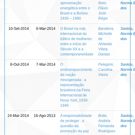
aproximação
Neto,
Norma 
energética entre o
Flávio
dos
Brasil e a Bolívia :
José
1930 – 1990
Régis
10-Set-2014
6-Mar-2014
O Brasil na rota
Bandeira,
Santos,
internacional do
Michelle
Norma 
tráfico de mulheres :
de
dos
entre o início do
Almeida
Século XX e a
Vilela
contemporaneidade
Dantas
8-Out-2014
7-Mar-2014
O
Pelegrini,
Santos,
embranquecimento
Carolina
Norma 
da nação
Vieira
dos
miscigenada : a
representação
brasileira na Feira
Internacional de
Nova York, 1939-
1940
24-Mar-2014
16-Ago-2013
A responsabilidade
Britto,
Santos,
de proteger : a
Andréa
Norma 
questão da
Fernanda
dos
promoção da paz
Rodrigues