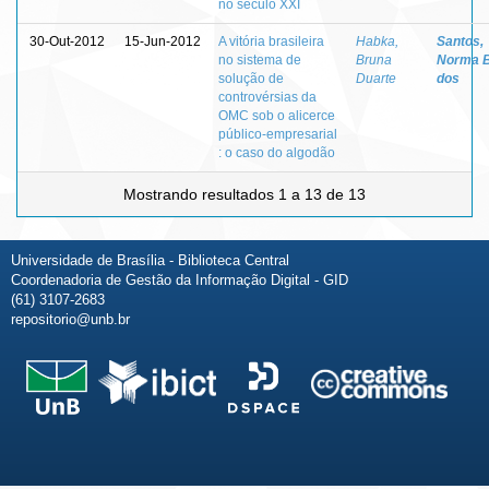
no século XXI
30-Out-2012
15-Jun-2012
A vitória brasileira
Habka,
Santos,
no sistema de
Bruna
Norma 
solução de
Duarte
dos
controvérsias da
OMC sob o alicerce
público-empresarial
: o caso do algodão
Mostrando resultados 1 a 13 de 13
Universidade de Brasília - Biblioteca Central
Coordenadoria de Gestão da Informação Digital - GID
(61) 3107-2683
repositorio@unb.br