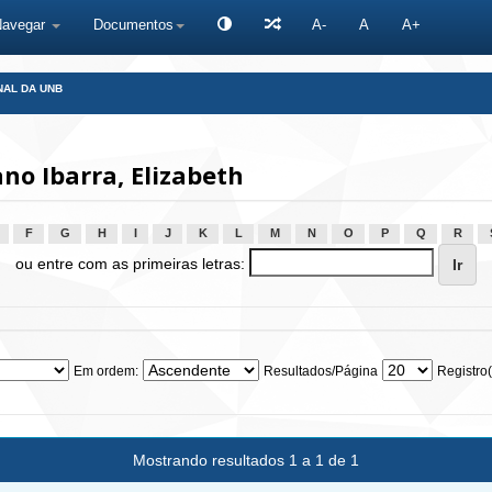
Navegar
Documentos
A-
A
A+
NAL DA UNB
o Ibarra, Elizabeth
F
G
H
I
J
K
L
M
N
O
P
Q
R
ou entre com as primeiras letras:
Em ordem:
Resultados/Página
Registro(
Mostrando resultados 1 a 1 de 1