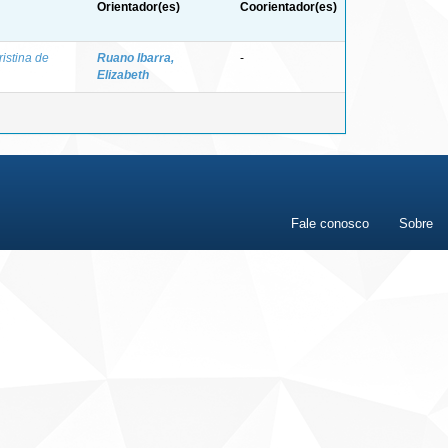
Orientador(es)
Coorientador(es)
ristina de
Ruano Ibarra,
-
Elizabeth
Fale conosco
Sobre