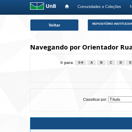
Comunidades e Coleções
Skip
REPOSITÓRIO INSTITUCIO
Voltar
navigation
Navegando por Orientador Ruan
Ir para:
0-9
A
B
C
D
E
Classificar por: