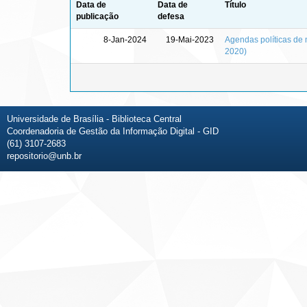
Data de
Data de
Título
publicação
defesa
8-Jan-2024
19-Mai-2023
Agendas políticas de 
2020)
Universidade de Brasília - Biblioteca Central
Coordenadoria de Gestão da Informação Digital - GID
(61) 3107-2683
repositorio@unb.br