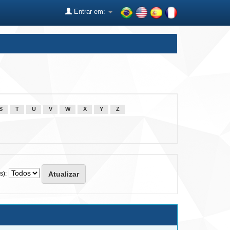
Entrar em:
S
T
U
V
W
X
Y
Z
s):