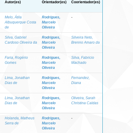
Autor(es)
Orientador(es)
Coorientador(es)
Melo, Átila
Rodrigues,
-
Albuquerque Costa
Marcelo
de
Oliveira
Silva, Gabriel
Rodrigues,
Silveira Neto,
Cardoso Oliveira da
Marcelo
Brenno Amaro da
Oliveira
Faria, Rogério
Rodrigues,
Silva, Fabricio
Gomes
Marcelo
Machado
Oliveira
Lima, Jonathan
Rodrigues,
Fernandez,
Dias de
Marcelo
Diana
Oliveira
Lima, Jonathan
Rodrigues,
Oliveira, Sarah
Dias de
Marcelo
Christina Caldas
Oliveira
Holanda, Matheus
Rodrigues,
-
Serra de
Marcelo
Oliveira