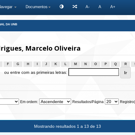
Navegar
Documentos
A-
A
A+
NAL DA UNB
igues, Marcelo Oliveira
F
G
H
I
J
K
L
M
N
O
P
Q
R
ou entre com as primeiras letras:
Em ordem:
Resultados/Página
Registro(
Mostrando resultados 1 a 13 de 13