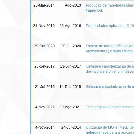
20-Mar-2014
Ago-2013
Produção de nanofibras lumi
framework
21-Nov-2016
26-Ago-2016
Propriedades ópticas de C-DO
29-Out-2020
20-Jul-2020
Síntese de nanopartículas de
aromaticum L) e seus efeitos
25-Set-2017
13-Jun-2017
Síntese e caracterização de
downconversion e luminescên
21-Jul-2016
14-Dez-2015
Síntese e caracterização de 
4-Nov-2021
30-Ago-2021
Tecnologias de novos materiai
4-Nov-2014
24-Jul-2014
Utilização de MOFs (Metal O
heterogêneos para a reação d