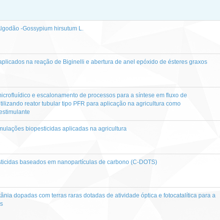
Algodão -Gossypium hirsutum L.
plicados na reação de Biginelli e abertura de anel epóxido de ésteres graxos
icrofluídico e escalonamento de processos para a síntese em fluxo de
ilizando reator tubular tipo PFR para aplicação na agricultura como
estimulante
lações biopesticidas aplicadas na agricultura
ticidas baseados em nanopartículas de carbono (C-DOTS)
tânia dopadas com terras raras dotadas de atividade óptica e fotocatalítica para a
es