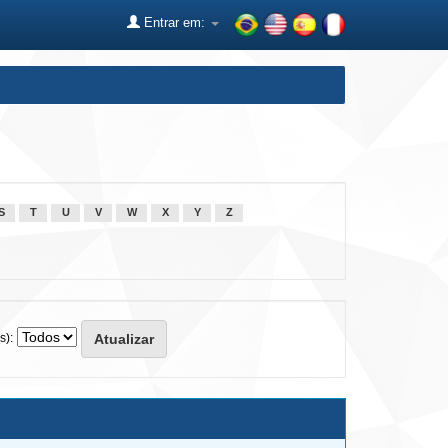
Entrar em:
S
T
U
V
W
X
Y
Z
s):