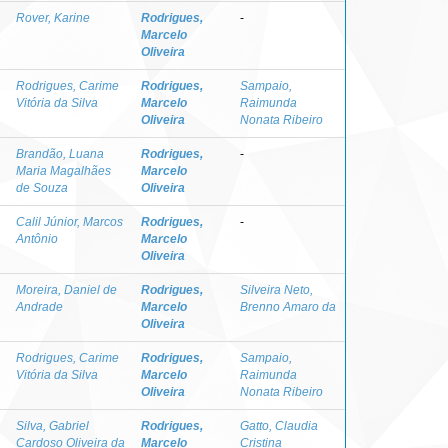
Rover, Karine
Rodrigues,
-
Marcelo
Oliveira
Rodrigues, Carime
Rodrigues,
Sampaio,
Vitória da Silva
Marcelo
Raimunda
Oliveira
Nonata Ribeiro
Brandão, Luana
Rodrigues,
-
Maria Magalhães
Marcelo
de Souza
Oliveira
Calil Júnior, Marcos
Rodrigues,
-
Antônio
Marcelo
Oliveira
Moreira, Daniel de
Rodrigues,
Silveira Neto,
Andrade
Marcelo
Brenno Amaro da
Oliveira
Rodrigues, Carime
Rodrigues,
Sampaio,
Vitória da Silva
Marcelo
Raimunda
Oliveira
Nonata Ribeiro
Silva, Gabriel
Rodrigues,
Gatto, Claudia
Cardoso Oliveira da
Marcelo
Cristina