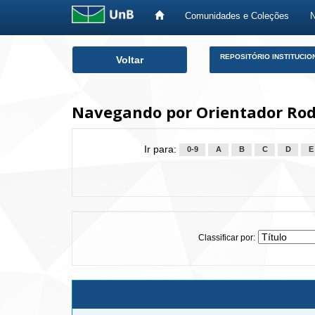
Comunidades e Coleções
Skip
REPOSITÓRIO INSTITUCIO
Voltar
navigation
Navegando por Orientador Rodr
Ir para:
0-9
A
B
C
D
E
Classificar por: