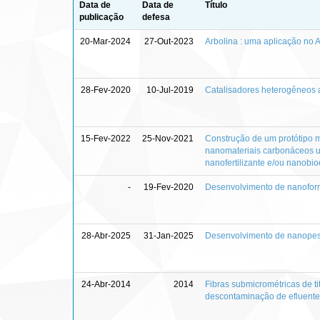
Data de
Data de
Título
publicação
defesa
20-Mar-2024
27-Out-2023
Arbolina : uma aplicação no 
28-Fev-2020
10-Jul-2019
Catalisadores heterogêneos a
15-Fev-2022
25-Nov-2021
Construção de um protótipo m
nanomateriais carbonáceos ut
nanofertilizante e/ou nanobio
-
19-Fev-2020
Desenvolvimento de nanoformu
28-Abr-2025
31-Jan-2025
Desenvolvimento de nanopes
24-Abr-2014
2014
Fibras submicrométricas de ti
descontaminação de efluent