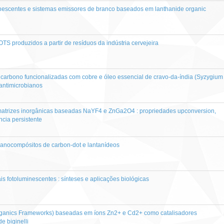
nescentes e sistemas emissores de branco baseados em lanthanide organic
TS produzidos a partir de resíduos da indústria cervejeira
 carbono funcionalizadas com cobre e óleo essencial de cravo-da-índia (Syzygium
 antimicrobianos
 matrizes inorgânicas baseadas NaYF4 e ZnGa2O4 : propriedades upconversion,
cia persistente
nanocompósitos de carbon-dot e lantanídeos
s fotoluminescentes : sínteses e aplicações biológicas
rganics Frameworks) baseadas em íons Zn2+ e Cd2+ como catalisadores
e biginelli