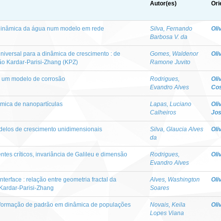
Autor(es)
Ori
dinâmica da água num modelo em rede
Silva, Fernando
Oli
Barbosa V. da
niversal para a dinâmica de crescimento : de
Gomes, Waldenor
Oli
ão Kardar-Parisi-Zhang (KPZ)
Ramone Juvito
m um modelo de corrosão
Rodrigues,
Oli
Evandro Alves
Cos
mica de nanopartículas
Lapas, Luciano
Oli
Calheiros
Jos
delos de crescimento unidimensionais
Silva, Glaucia Alves
Oli
da
tes críticos, invariância de Galileu e dimensão
Rodrigues,
Oli
Evandro Alves
terface : relação entre geometria fractal da
Alves, Washington
Oli
 Kardar-Parisi-Zhang
Soares
a formação de padrão em dinâmica de populações
Novais, Keila
Oli
Lopes Viana