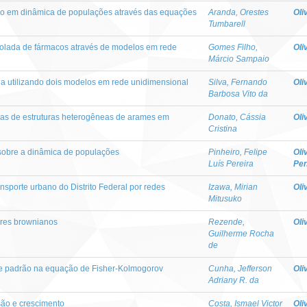
ão em dinâmica de populações através das equações
Aranda, Orestes
Oli
Tumbarell
rolada de fármacos através de modelos em rede
Gomes Filho,
Oli
Márcio Sampaio
a utilizando dois modelos em rede unidimensional
Silva, Fernando
Oli
Barbosa Vito da
cas de estruturas heterogêneas de arames em
Donato, Cássia
Oli
Cristina
a sobre a dinâmica de populações
Pinheiro, Felipe
Oli
Luís Pereira
Pen
sporte urbano do Distrito Federal por redes
Izawa, Mirian
Oli
Mitusuko
res brownianos
Rezende,
Oli
Guilherme Rocha
de
e padrão na equação de Fisher-Kolmogorov
Cunha, Jefferson
Oli
Adriany R. da
são e crescimento
Costa, Ismael Victor
Oli