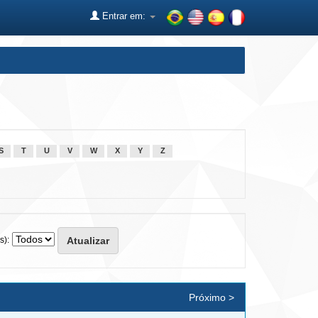
Entrar em:
S
T
U
V
W
X
Y
Z
s):
Próximo >