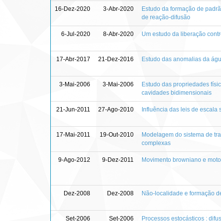
16-Dez-2020
3-Abr-2020
Estudo da formação de padr
de reação-difusão
6-Jul-2020
8-Abr-2020
Um estudo da liberação cont
17-Abr-2017
21-Dez-2016
Estudo das anomalias da águ
3-Mai-2006
3-Mai-2006
Estudo das propriedades físi
cavidades bidimensionais
21-Jun-2011
27-Ago-2010
Influência das leis de escal
17-Mai-2011
19-Out-2010
Modelagem do sistema de tran
complexas
9-Ago-2012
9-Dez-2011
Movimento browniano e moto
Dez-2008
Dez-2008
Não-localidade e formação d
Set-2006
Set-2006
Processos estocásticos : difu