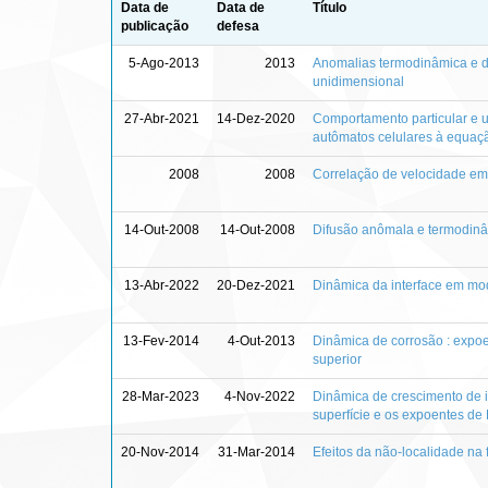
Data de
Data de
Título
publicação
defesa
5-Ago-2013
2013
Anomalias termodinâmica e 
unidimensional
27-Abr-2021
14-Dez-2020
Comportamento particular e u
autômatos celulares à equaç
2008
2008
Correlação de velocidade e
14-Out-2008
14-Out-2008
Difusão anômala e termodinâ
13-Abr-2022
20-Dez-2021
Dinâmica da interface em mo
13-Fev-2014
4-Out-2013
Dinâmica de corrosão : expoen
superior
28-Mar-2023
4-Nov-2022
Dinâmica de crescimento de in
superfície e os expoentes de
20-Nov-2014
31-Mar-2014
Efeitos da não-localidade n