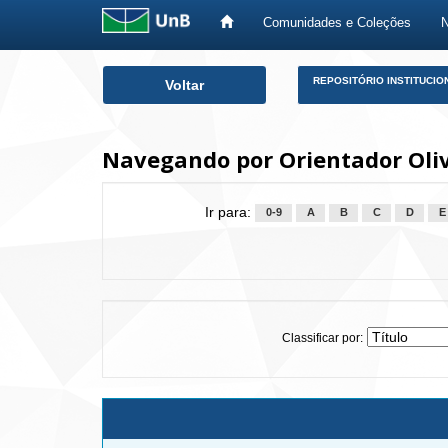
Comunidades e Coleções
Skip
REPOSITÓRIO INSTITUCIO
Voltar
navigation
Navegando por Orientador Oli
Ir para:
0-9
A
B
C
D
E
Classificar por: