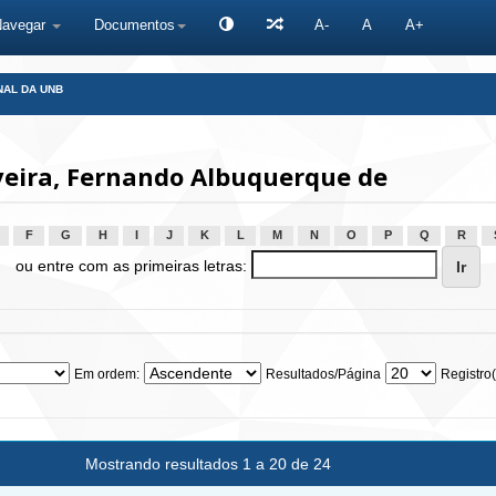
Navegar
Documentos
A-
A
A+
NAL DA UNB
veira, Fernando Albuquerque de
F
G
H
I
J
K
L
M
N
O
P
Q
R
ou entre com as primeiras letras:
Em ordem:
Resultados/Página
Registro(
Mostrando resultados 1 a 20 de 24