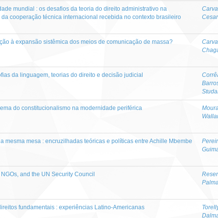
dade mundial : os desafios da teoria do direito administrativo na
Carva
 da cooperação técnica internacional recebida no contexto brasileiro
Cesar
eação à expansão sistêmica dos meios de comunicação de massa?
Carval
Chag
ofias da linguagem, teorias do direito e decisão judicial
Corrê
Barro
Studa
blema do constitucionalismo na modernidade periférica
Moura
Walla
 mesma mesa : encruzilhadas teóricas e políticas entre Achille Mbembe
Perei
Guim
s, NGOs, and the UN Security Council
Resen
Palm
ireitos fundamentais : experiências Latino-Americanas
Torell
Dalm