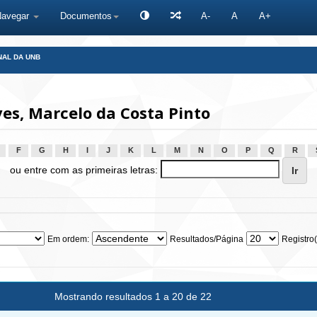
Navegar
Documentos
A-
A
A+
NAL DA UNB
s, Marcelo da Costa Pinto
F
G
H
I
J
K
L
M
N
O
P
Q
R
ou entre com as primeiras letras:
Em ordem:
Resultados/Página
Registro(
Mostrando resultados 1 a 20 de 22