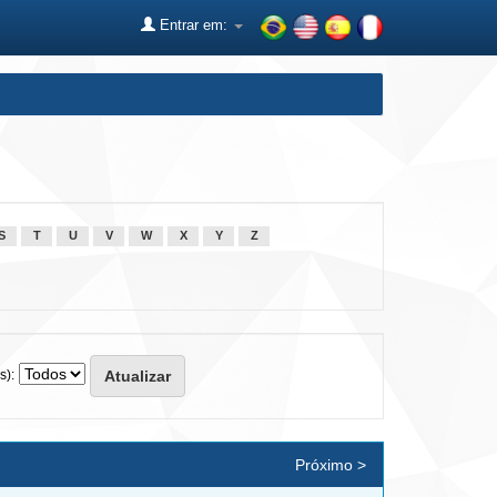
Entrar em:
S
T
U
V
W
X
Y
Z
s):
Próximo >