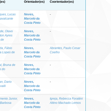
(es)
Orientador(es)
Coorientador(es)
gues, Lucas
Neves,
-
Cavalcante
Marcelo da
Costa Pinto
de, Olavo
Neves,
-
ton Ayres
Marcelo da
 de
Costa Pinto
da, Fábio
Neves,
Abrantes, Paulo Cesar
la Lopes de
Marcelo da
Coelho
Costa Pinto
l, Bruna de
Neves,
-
s do
Marcelo da
Costa Pinto
an, Dario
Neves,
-
valli
Marcelo da
Costa Pinto
mento Junior,
Neves,
Igreja, Rebecca Forattini
 Barbosa
Marcelo da
Altino Machado Lemos
Costa Pinto