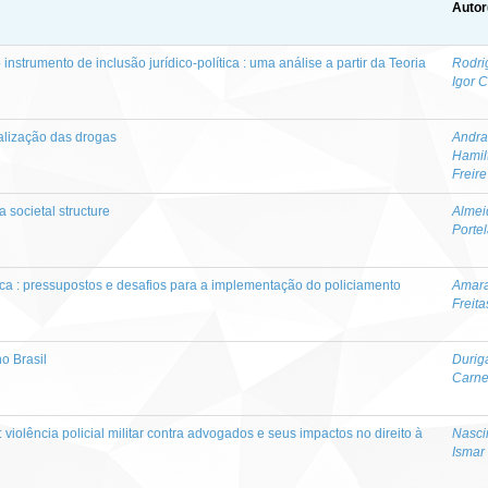
Autor
nstrumento de inclusão jurídico-política : uma análise a partir da Teoria
Rodri
Igor 
nalização das drogas
Andra
Hamil
Freire
 a societal structure
Almei
Porte
ica : pressupostos e desafios para a implementação do policiamento
Amara
Freita
o Brasil
Durig
Carne
 violência policial militar contra advogados e seus impactos no direito à
Nasci
Ismar