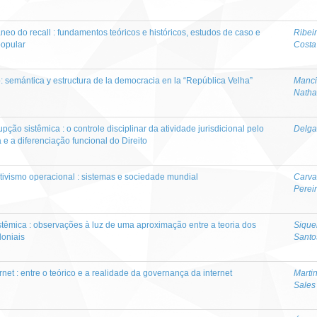
 do recall : fundamentos teóricos e históricos, estudos de caso e
Ribeir
popular
Costa
o: semántica y estructura de la democracia en la “República Velha”
Manci
Natha
pção sistêmica : o controle disciplinar da atividade jurisdicional pelo
Delga
e a diferenciação funcional do Direito
trutivismo operacional : sistemas e sociedade mundial
Carva
Perei
têmica : observações à luz de uma aproximação entre a teoria dos
Sique
loniais
Santo
net : entre o teórico e a realidade da governança da internet
Martin
Sales