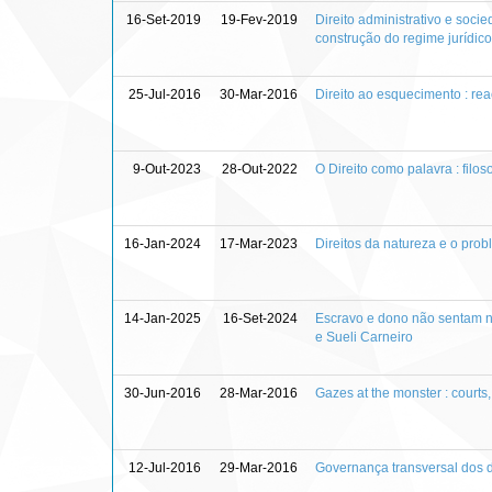
16-Set-2019
19-Fev-2019
Direito administrativo e socie
construção do regime jurídico
25-Jul-2016
30-Mar-2016
Direito ao esquecimento : r
9-Out-2023
28-Out-2022
O Direito como palavra : filos
16-Jan-2024
17-Mar-2023
Direitos da natureza e o pro
14-Jan-2025
16-Set-2024
Escravo e dono não sentam na
e Sueli Carneiro
30-Jun-2016
28-Mar-2016
Gazes at the monster : court
12-Jul-2016
29-Mar-2016
Governança transversal dos d