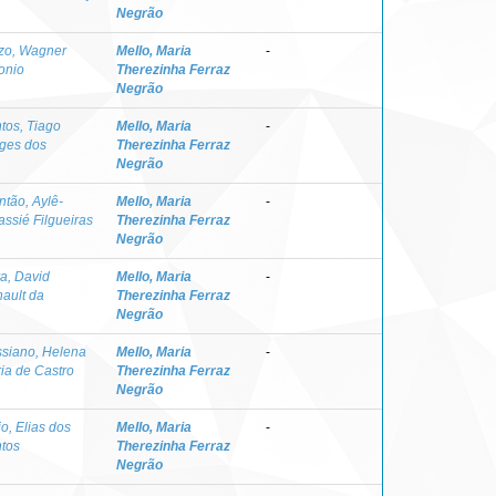
Negrão
zo, Wagner
Mello, Maria
-
onio
Therezinha Ferraz
Negrão
tos, Tiago
Mello, Maria
-
ges dos
Therezinha Ferraz
Negrão
ntão, Aylê-
Mello, Maria
-
assié Filgueiras
Therezinha Ferraz
Negrão
va, David
Mello, Maria
-
ault da
Therezinha Ferraz
Negrão
siano, Helena
Mello, Maria
-
ia de Castro
Therezinha Ferraz
Negrão
io, Elias dos
Mello, Maria
-
tos
Therezinha Ferraz
Negrão