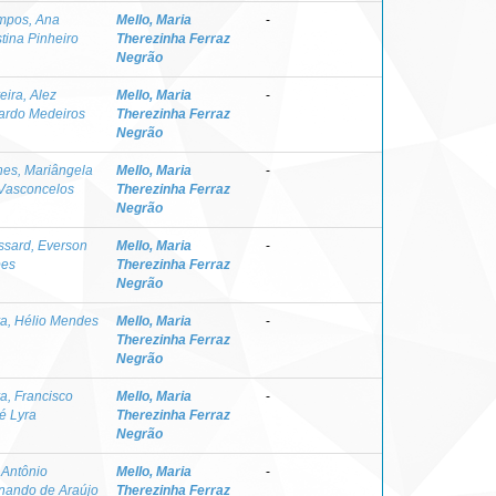
mpos, Ana
Mello, Maria
-
stina Pinheiro
Therezinha Ferraz
Negrão
veira, Alez
Mello, Maria
-
ardo Medeiros
Therezinha Ferraz
Negrão
es, Mariângela
Mello, Maria
-
Vasconcelos
Therezinha Ferraz
Negrão
ssard, Everson
Mello, Maria
-
pes
Therezinha Ferraz
Negrão
va, Hélio Mendes
Mello, Maria
-
Therezinha Ferraz
Negrão
va, Francisco
Mello, Maria
-
é Lyra
Therezinha Ferraz
Negrão
 Antônio
Mello, Maria
-
nando de Araújo
Therezinha Ferraz