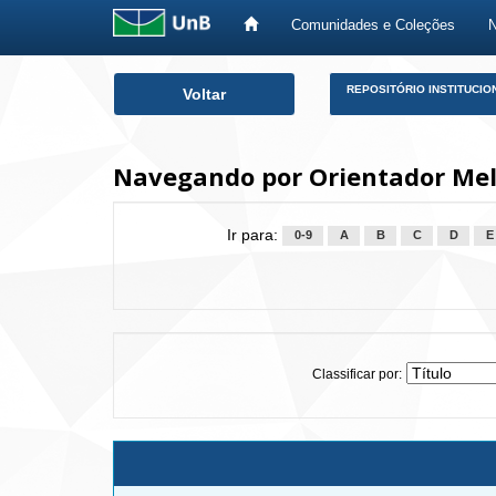
Comunidades e Coleções
Skip
REPOSITÓRIO INSTITUCIO
Voltar
navigation
Navegando por Orientador Mel
Ir para:
0-9
A
B
C
D
E
Classificar por: