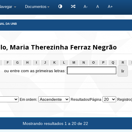
Navegar
Documentos
A-
A
A+
NAL DA UNB
lo, Maria Therezinha Ferraz Negrão
F
G
H
I
J
K
L
M
N
O
P
Q
R
ou entre com as primeiras letras:
Em ordem:
Resultados/Página
Registro(
Mostrando resultados 1 a 20 de 22