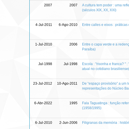
2007
2007
A cultura tem poder : uma refl
(séculos XIX, XX, XXI)
4-Jul-2011
6-Ago-2010
Entre calles e eixos : prática
1-Jul-2010
2006
Entre o capa verde e a redenç
Paraíba)
Jul-1998
Jul-1998
Escola : "risonha e franca? "
atual no cotidiano brasiliens
23-Jul-2012
10-Ago-2011
De “espaço provisório” a um lu
representações do Núcleo Ban
6-Abr-2022
1995
Fala Taguatinga : função refe
(1958/1995)
6-Jul-2010
2-Jun-2006
Filigranas da memória : his