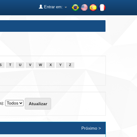
Entrar em:
S
T
U
V
W
X
Y
Z
s):
Próximo >