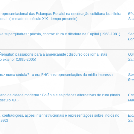
e representacional das Estampas Eucalol na encenação cotidiana brasileira
Riz
ional: (I metade do século XIX - tempo presente)
Ant
as e superquadras : poesia, contracultura e ditadura na Capital (1968-1981)
San
Bor
emuha) passaporte para a americanide : discurso dos jornalistas
Qui
o exterior (1995-2005)
Sal
a cruz numa cédula? : a era FHC nas representações da mídia impressa
Sil
Ren
no da cidade moderna : Goiânia e as práticas alternativas de cura (finais
Cas
 século XXI)
Mar
s, contradições, ações interinstitucionais e representações sobre índios no
Big
1992)
San