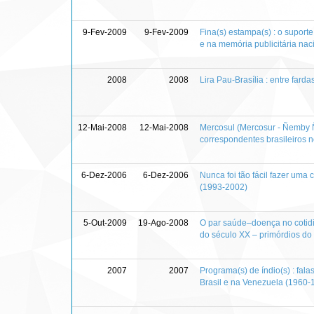
9-Fev-2009
9-Fev-2009
Fina(s) estampa(s) : o suport
e na memória publicitária nac
2008
2008
Lira Pau-Brasília : entre fard
12-Mai-2008
12-Mai-2008
Mercosul (Mercosur - Ñemby Ñ
correspondentes brasileiros n
6-Dez-2006
6-Dez-2006
Nunca foi tão fácil fazer um
(1993-2002)
5-Out-2009
19-Ago-2008
O par saúde–doença no cotidia
do século XX – primórdios do
2007
2007
Programa(s) de índio(s) : fala
Brasil e na Venezuela (1960-