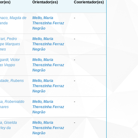
or(es)
Orientador(es)
Coorientador(es)
maco, Magda de
Mello, Maria
-
anda
Therezinha Ferraz
Negrão
rari, Pedro
Mello, Maria
-
ipe Marques
Therezinha Ferraz
mes
Negrão
gardt, Victor
Mello, Maria
-
go Veppo
Therezinha Ferraz
Negrão
ndade, Rubens
Mello, Maria
-
Therezinha Ferraz
Negrão
a, Robervaldo
Mello, Maria
-
hares
Therezinha Ferraz
Negrão
va, Giselda
Mello, Maria
-
rley da
Therezinha Ferraz
Negrão