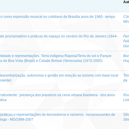
Aut
oro como expressão musical no cotidiano de Brasília anos de 1960 - tempo
Clí
Mir
esto proclamatório e práticas do espaço no cenário do Rio de Janeiro (1844-
Fer
Fel
Go
entidade e representações. Terra indígena Raposa/Terra do sol e Parque
Bur
 de Boa Vista (Brasil) e Cidade Bolívar (Venezuela) (1970-2005)
Hu
 : descentralização, autonomia e gestão em relação ao turismo com base local
Tri
resente)
da
strumento : presença dos pianeiros na cena urbana brasileira - dos anos
Ros
blica
Lin
 práticas e representações de benzedeiros e raizeiros : remanescentes de
Sil
tinga - MG/1999-2007
Shi