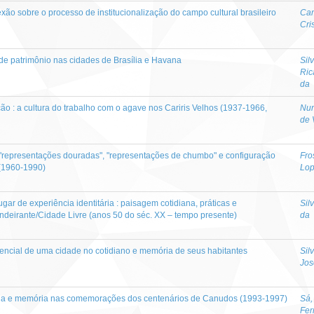
exão sobre o processo de institucionalização do campo cultural brasileiro
Ca
Cri
s de patrimônio nas cidades de Brasília e Havana
Sil
Ric
da
ão : a cultura do trabalho com o agave nos Cariris Velhos (1937-1966,
Nun
de 
 : "representações douradas", "representações de chumbo" e configuração
Fro
e(1960-1990)
Lo
gar de experiência identitária : paisagem cotidiana, práticas e
Sil
deirante/Cidade Livre (anos 50 do séc. XX – tempo presente)
da
rencial de uma cidade no cotidiano e memória de seus habitantes
Sil
Jos
tória e memória nas comemorações dos centenários de Canudos (1993-1997)
Sá,
Fer