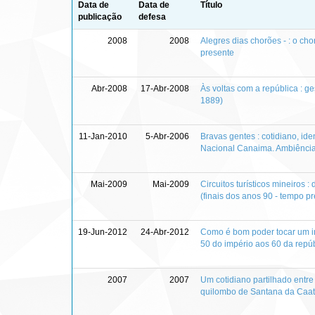
Data de
Data de
Título
publicação
defesa
2008
2008
Alegres dias chorões - : o ch
presente
Abr-2008
17-Abr-2008
Às voltas com a república : g
1889)
11-Jan-2010
5-Abr-2006
Bravas gentes : cotidiano, id
Nacional Canaima. Ambiências
Mai-2009
Mai-2009
Circuitos turísticos mineiros
(finais dos anos 90 - tempo p
19-Jun-2012
24-Abr-2012
Como é bom poder tocar um in
50 do império aos 60 da repú
2007
2007
Um cotidiano partilhado entre
quilombo de Santana da Caa