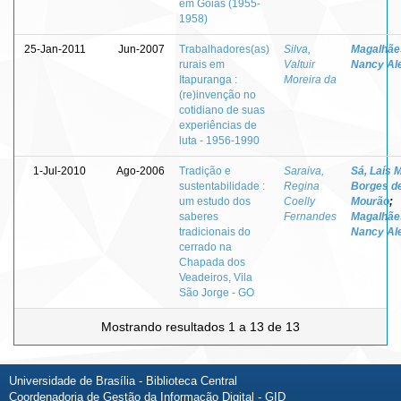
em Goiás (1955-
1958)
25-Jan-2011
Jun-2007
Trabalhadores(as)
Silva,
Magalhãe
rurais em
Valtuir
Nancy Al
Itapuranga :
Moreira da
(re)invenção no
cotidiano de suas
experiências de
luta - 1956-1990
1-Jul-2010
Ago-2006
Tradição e
Saraiva,
Sá, Laís 
sustentabilidade :
Regina
Borges d
um estudo dos
Coelly
Mourão
;
saberes
Fernandes
Magalhãe
tradicionais do
Nancy Al
cerrado na
Chapada dos
Veadeiros, Vila
São Jorge - GO
Mostrando resultados 1 a 13 de 13
Universidade de Brasília - Biblioteca Central
Coordenadoria de Gestão da Informação Digital - GID