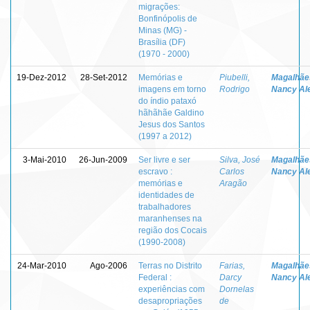
migrações:
Bonfinópolis de
Minas (MG) -
Brasília (DF)
(1970 - 2000)
19-Dez-2012
28-Set-2012
Memórias e
Piubelli,
Magalhãe
imagens em torno
Rodrigo
Nancy Al
do índio pataxó
hãhãhãe Galdino
Jesus dos Santos
(1997 a 2012)
3-Mai-2010
26-Jun-2009
Ser livre e ser
Silva, José
Magalhãe
escravo :
Carlos
Nancy Al
memórias e
Aragão
identidades de
trabalhadores
maranhenses na
região dos Cocais
(1990-2008)
24-Mar-2010
Ago-2006
Terras no Distrito
Farias,
Magalhãe
Federal :
Darcy
Nancy Al
experiências com
Dornelas
desapropriações
de