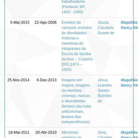
trabalhadores
(Pantanal, MT,
1945 –1990)
5-Mai-2015
22-Ago-2006
Enredos de
Sousa,
Magalhãe
carnaval, enredos
Claudelis
Nancy Al
de identidades :
Duarte de
histórias e
memórias de
integrantes da
Escola de Samba
da Aruc – Cruzeiro
[DF] (1974 –
2005)
25-Nov-2014
6-Dez-2013
Imagens em
Jesus,
Magalhãe
Angola, imagens
Leandro
Nancy Al
da memória :
Santos
cinemas, marcas
Bulhões
e descobertas
de
(tempos das lutas
anticoloniais,
tempos das
independências)
18-Mai-2011
20-Abr-2010
Memórias :
Silva,
Magalhãe
vestígios da
Cândida
Nancy Al