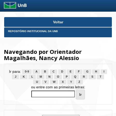
Skip
Voltar
navigation
REPOSITÓRIO INSTITUCIONAL DA UNB
Navegando por Orientador
Magalhães, Nancy Alessio
Ir para:
0-9
A
B
C
D
E
F
G
H
I
J
K
L
M
N
O
P
Q
R
S
T
U
V
W
X
Y
Z
ou entre com as primeiras letras: