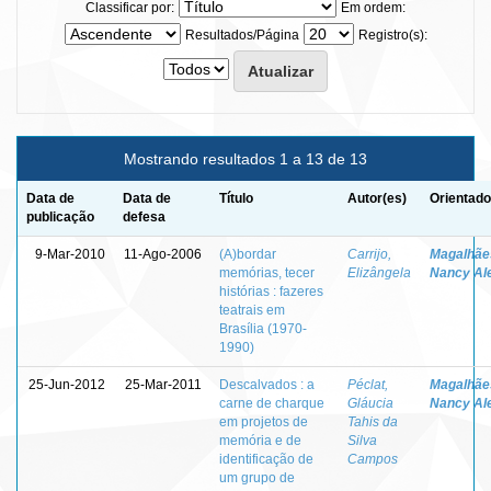
Classificar por:
Em ordem:
Resultados/Página
Registro(s):
Mostrando resultados 1 a 13 de 13
Data de
Data de
Título
Autor(es)
Orientado
publicação
defesa
9-Mar-2010
11-Ago-2006
(A)bordar
Carrijo,
Magalhãe
memórias, tecer
Elizângela
Nancy Al
histórias : fazeres
teatrais em
Brasília (1970-
1990)
25-Jun-2012
25-Mar-2011
Descalvados : a
Péclat,
Magalhãe
carne de charque
Gláucia
Nancy Al
em projetos de
Tahis da
memória e de
Silva
identificação de
Campos
um grupo de