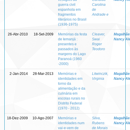
guerra civil
Carolina
espanhola em
de
fragmentos
Andrade e
literários no Brasil
(1936-1975)
26-Abr-2010
18-Set-2009
Memórias da festa
Cleaver,
Magalhãe
de Iemanjá :
Swai
Nancy Al
presentes e
Roger
passados às
Teodoro
margens do Lago
Paranoá (1960
-2000)
2-Jan-2014
28-Mar-2013
Memórias e
Litwinczik,
Magalhãe
identidades em
Virginia
Nancy Al
torno da
alimentação e da
culinária em
escolas rurais no
Distrito Federal
(1970 - 2012)
18-Dez-2009
10-Ago-2007
Memórias e
Silva,
Magalhãe
identidades num
Rubens
Nancy Al
vai-e-vem de
de Morais