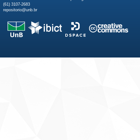
(61) 3107-2683
repositorio@unb.br
Fale conosco
Sobre