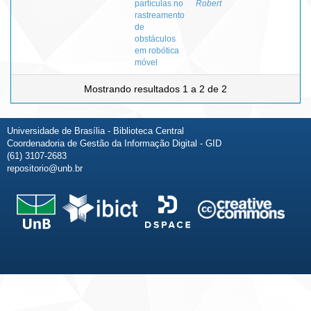
partículas no
Robert
rastreamento
de
obstáculos
em robótica
móvel
Mostrando resultados 1 a 2 de 2
Universidade de Brasília - Biblioteca Central
Coordenadoria de Gestão da Informação Digital - GID
(61) 3107-2683
repositorio@unb.br
Fale conosco