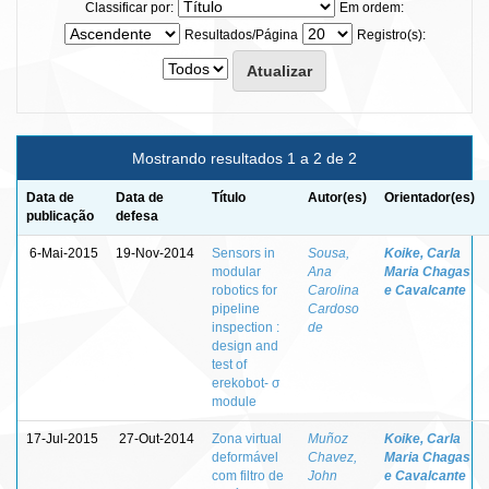
Classificar por:
Em ordem:
Resultados/Página
Registro(s):
Mostrando resultados 1 a 2 de 2
Data de
Data de
Título
Autor(es)
Orientador(es)
publicação
defesa
6-Mai-2015
19-Nov-2014
Sensors in
Sousa,
Koike, Carla
modular
Ana
Maria Chagas
robotics for
Carolina
e Cavalcante
pipeline
Cardoso
inspection :
de
design and
test of
erekobot- σ
module
17-Jul-2015
27-Out-2014
Zona virtual
Muñoz
Koike, Carla
deformável
Chavez,
Maria Chagas
com filtro de
John
e Cavalcante