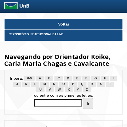
Skip
Voltar
navigation
REPOSITÓRIO INSTITUCIONAL DA UNB
Navegando por Orientador Koike,
Carla Maria Chagas e Cavalcante
Ir para:
0-9
A
B
C
D
E
F
G
H
I
J
K
L
M
N
O
P
Q
R
S
T
U
V
W
X
Y
Z
ou entre com as primeiras letras: