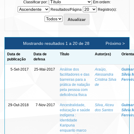
Classificar por:
Em ordem:
Resultados/Página
Registro(s):
Mostrando resultados 1 a 20 de 28
Próximo >
Data de
Data de
Título
Autor(es)
Orienta
publicação
defesa
5-Set-2017
25-Mai-2017
Análise dos
Araújo,
Guimar
facilitadores e das
Alessandra
Sílvia 
barreiras para a
Cristina Silva
Ferreir
prática de natação
de
pela pessoa com
deficiência física
29-Out-2018
7-Nov-2017
Ancestralidade,
Silva, Alceu
Guimar
educação e saúde
dos Santos
Sílvia 
indígena :
Ferreir
identidade
Karipuna
enquanto marco