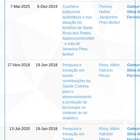
7-Mai-2025
6-Dez-2024
A parteira
Pereira,
Guimar
tradicional
Hellen
Sílvia 
quilombola e sua
Jacqueline
Ferreir
atuação no
Pires Belfort
território de Santa
Rosa dos Pretos,
Itapecurumirim/MA
: a vida de
Severina Pires
Belfort
27-Nov-2018
19-Jun-2018
Pesquisa e
Rosa, Mário
Guimar
inovação em
Fabrício
Sílvia 
saúde :
Fleury
Ferreir
contribuições da
Saúde Coletiva
para o
desenvolvimento
e produção de
tecnologia no
contexto do pé
diabético
13-Jul-2020
19-Jun-2018
Pesquisa e
Rosa, Mário
Guimar
Inovação em
Fabrício
Sílvia 
Saúde :
Fleury
Ferreir