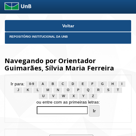
Skip
Voltar
navigation
REPOSITÓRIO INSTITUCIONAL DA UNB
Navegando por Orientador
Guimarães, Sílvia Maria Ferreira
Ir para:
0-9
A
B
C
D
E
F
G
H
I
J
K
L
M
N
O
P
Q
R
S
T
U
V
W
X
Y
Z
ou entre com as primeiras letras: