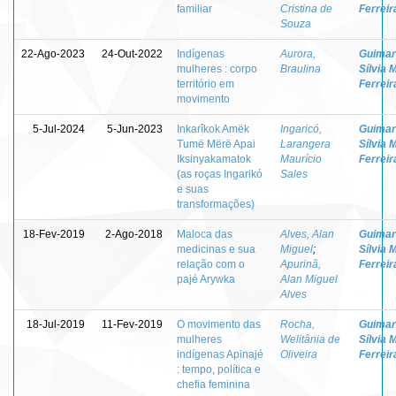
familiar
Cristina de
Ferreir
Souza
22-Ago-2023
24-Out-2022
Indígenas
Aurora,
Guimar
mulheres : corpo
Braulina
Sílvia 
território em
Ferreir
movimento
5-Jul-2024
5-Jun-2023
Inkarîkok Amëk
Ingaricó,
Guimar
Tumë Mërë Apai
Larangera
Sílvia 
Iksinyakamatok
Maurício
Ferreir
(as roças Ingarikó
Sales
e suas
transformações)
18-Fev-2019
2-Ago-2018
Maloca das
Alves, Alan
Guimar
medicinas e sua
Miguel
;
Sílvia 
relação com o
Apurinã,
Ferreir
pajé Arywka
Alan Miguel
Alves
18-Jul-2019
11-Fev-2019
O movimento das
Rocha,
Guimar
mulheres
Welitânia de
Sílvia 
indígenas Apinajé
Oliveira
Ferreir
: tempo, política e
chefia feminina