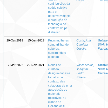
contribuições da
saúde coletiva
para o
desenvolvimento
e produção de
tecnologia no
contexto do pé
diabético
29-Out-2018
15-Jun-2018
Putas mulheres :
Costa, Ana
Guimar
compartilhando
Carolina
Sílvia 
saberes,
Oliveira
Ferreir
construindo o
cuidado
17-Mar-2022
22-Nov-2021
Redes de
Vasconcelos,
Guimar
cuidado,
Joaquim
Sílvia 
desigualdades e
Pedro
Ferreir
trabalho : o
Ribeiro
contexto das
catadoras de uma
associação de
materiais
recicláveis na
cidade de
Ceilândia/DF