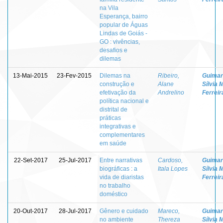
na Vila
Esperança, bairro
popular de Águas
Lindas de Goiás -
GO : vivências,
desafios e
dilemas
13-Mai-2015
23-Fev-2015
Dilemas na
Ribeiro,
Guimar
construção e
Alane
Sílvia 
efetivação da
Andrelino
Ferreir
política nacional e
distrital de
práticas
integrativas e
complementares
em saúde
22-Set-2017
25-Jul-2017
Entre narrativas
Cardoso,
Guimar
biográficas : a
Itala Lopes
Sílvia 
vida de diaristas
Ferreir
no trabalho
doméstico
20-Out-2017
28-Jul-2017
Gênero e cuidado
Mareco,
Guimar
no ambiente
Thereza
Sílvia 