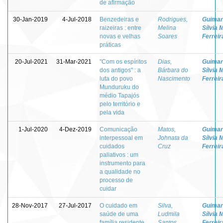
de afirmação
30-Jan-2019
4-Jul-2018
Benzedeiras e
Rodrigues,
Guimar
raizeiras : entre
Melina
Sílvia 
novas e velhas
Soares
Ferreir
práticas
20-Jul-2021
31-Mar-2021
"Com os espíritos
Dias,
Guimar
dos antigos" : a
Bárbara do
Sílvia 
luta do povo
Nascimento
Ferreir
Munduruku do
médio Tapajós
pelo território e
pela vida
1-Jul-2020
4-Dez-2019
Comunicação
Matos,
Guimar
interpessoal em
Johnata da
Sílvia 
cuidados
Cruz
Ferreir
paliativos : um
instrumento para
a qualidade no
processo de
cuidar
28-Nov-2017
27-Jul-2017
O cuidado em
Silva,
Guimar
saúde de uma
Ludmila
Sílvia 
família residente
Santos
Ferreir