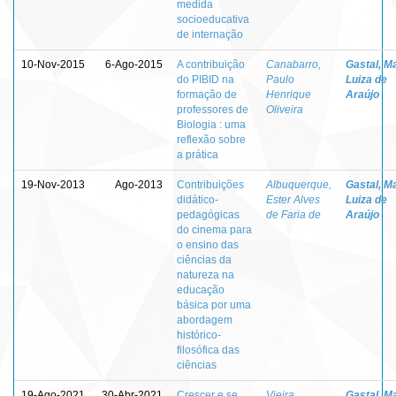
medida
socioeducativa
de internação
10-Nov-2015
6-Ago-2015
A contribuição
Canabarro,
Gastal, M
do PIBID na
Paulo
Luiza de
formação de
Henrique
Araújo
professores de
Oliveira
Biologia : uma
reflexão sobre
a prática
19-Nov-2013
Ago-2013
Contribuições
Albuquerque,
Gastal, M
didático-
Ester Alves
Luiza de
pedagógicas
de Faria de
Araújo
do cinema para
o ensino das
ciências da
natureza na
educação
básica por uma
abordagem
histórico-
filosófica das
ciências
19-Ago-2021
30-Abr-2021
Crescer e se
Vieira,
Gastal, M