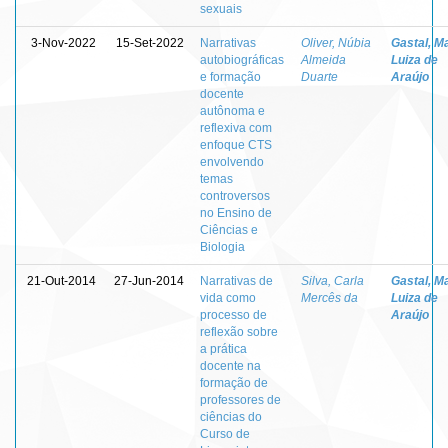
sexuais
3-Nov-2022
15-Set-2022
Narrativas
Oliver, Núbia
Gastal, M
autobiográficas
Almeida
Luiza de
e formação
Duarte
Araújo
docente
autônoma e
reflexiva com
enfoque CTS
envolvendo
temas
controversos
no Ensino de
Ciências e
Biologia
21-Out-2014
27-Jun-2014
Narrativas de
Silva, Carla
Gastal, M
vida como
Mercês da
Luiza de
processo de
Araújo
reflexão sobre
a prática
docente na
formação de
professores de
ciências do
Curso de