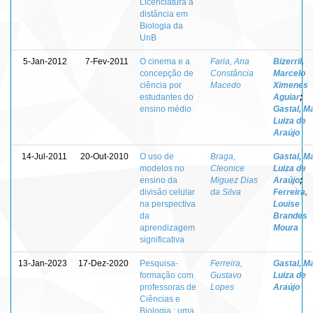
Licenciatura a
distância em
Biologia da
UnB
5-Jan-2012
7-Fev-2011
O cinema e a
Faria, Ana
Bizerril,
concepção de
Constância
Marcelo
ciência por
Macedo
Ximenes
estudantes do
Aguiar
;
ensino médio
Gastal, M
Luiza de
Araújo
14-Jul-2011
20-Out-2010
O uso de
Braga,
Gastal, M
modelos no
Cleonice
Luiza de
ensino da
Miguez Dias
Araújo
;
divisão celular
da Silva
Ferreira,
na perspectiva
Louise
da
Brandes
aprendizagem
Moura
significativa
13-Jan-2023
17-Dez-2020
Pesquisa-
Ferreira,
Gastal, M
formação com
Gustavo
Luiza de
professoras de
Lopes
Araújo
Ciências e
Biologia : uma