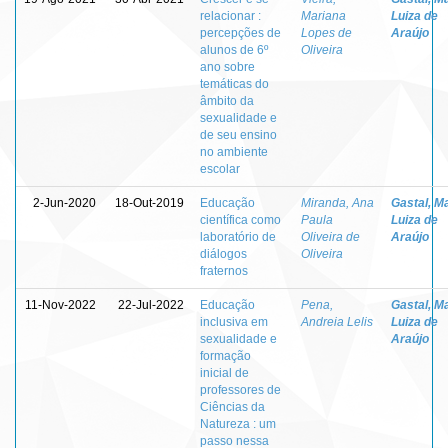
relacionar :
Mariana
Luiza de
percepções de
Lopes de
Araújo
alunos de 6º
Oliveira
ano sobre
temáticas do
âmbito da
sexualidade e
de seu ensino
no ambiente
escolar
2-Jun-2020
18-Out-2019
Educação
Miranda, Ana
Gastal, M
científica como
Paula
Luiza de
laboratório de
Oliveira de
Araújo
diálogos
Oliveira
fraternos
11-Nov-2022
22-Jul-2022
Educação
Pena,
Gastal, M
inclusiva em
Andreia Lelis
Luiza de
sexualidade e
Araújo
formação
inicial de
professores de
Ciências da
Natureza : um
passo nessa