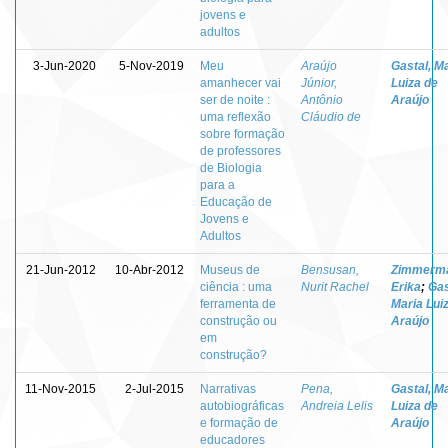
jovens e
adultos
3-Jun-2020
5-Nov-2019
Meu
Araújo
Gastal, M
amanhecer vai
Júnior,
Luiza de
ser de noite :
Antônio
Araújo
uma reflexão
Cláudio de
sobre formação
de professores
de Biologia
para a
Educação de
Jovens e
Adultos
21-Jun-2012
10-Abr-2012
Museus de
Bensusan,
Zimmerm
ciência : uma
Nurit Rachel
Erika
;
Gas
ferramenta de
Maria Lui
construção ou
Araújo
em
construção?
11-Nov-2015
2-Jul-2015
Narrativas
Pena,
Gastal, M
autobiográficas
Andreia Lelis
Luiza de
e formação de
Araújo
educadores