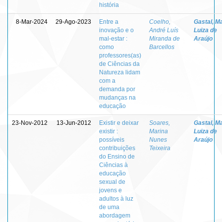
história
8-Mar-2024
29-Ago-2023
Entre a
Coelho,
Gastal, M
inovação e o
André Luís
Luiza de
mal-estar :
Miranda de
Araújo
como
Barcellos
professores(as)
de Ciências da
Natureza lidam
com a
demanda por
mudanças na
educação
23-Nov-2012
13-Jun-2012
Existir e deixar
Soares,
Gastal, M
existir :
Marina
Luiza de
possíveis
Nunes
Araújo
contribuições
Teixeira
do Ensino de
Ciências à
educação
sexual de
jovens e
adultos à luz
de uma
abordagem