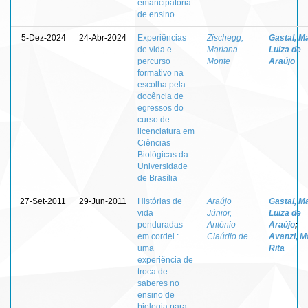
emancipatória
de ensino
5-Dez-2024
24-Abr-2024
Experiências
Zischegg,
Gastal, M
de vida e
Mariana
Luiza de
percurso
Monte
Araújo
formativo na
escolha pela
docência de
egressos do
curso de
licenciatura em
Ciências
Biológicas da
Universidade
de Brasília
27-Set-2011
29-Jun-2011
Histórias de
Araújo
Gastal, M
vida
Júnior,
Luiza de
penduradas
Antônio
Araújo
;
em cordel :
Claúdio de
Avanzi, M
uma
Rita
experiência de
troca de
saberes no
ensino de
biologia para