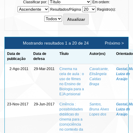
Classificar por:
Em ordem:
Resultados/Página
Registro(s):
Mostrando resultados 1 a 20 de 24
Próximo >
Data de
Data de
Título
Autor(es)
Orientado
publicação
defesa
2-Ago-2011
29-Mar-2011
Cinema na
Cavalcante,
Gastal, M
cela de aula : o
Elisângela
Luiza de
uso de filmes
Caldas
Araújo
no Ensino de
Braga
Biologia para a
EJA prisional
23-Nov-2017
29-Jun-2017
Cinência :
Santos,
Gastal, M
possibilidades
Bruna Alves
Luiza de
didáticas do
Lopes dos
Araújo
cinema para a
(cons)ciência
no contexto da