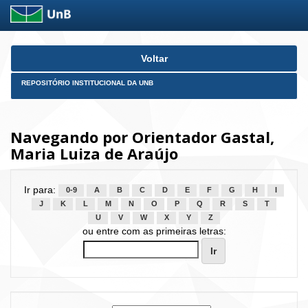
Skip
Voltar
navigation
REPOSITÓRIO INSTITUCIONAL DA UNB
Navegando por Orientador Gastal,
Maria Luiza de Araújo
Ir para:
0-9
A
B
C
D
E
F
G
H
I
J
K
L
M
N
O
P
Q
R
S
T
U
V
W
X
Y
Z
ou entre com as primeiras letras: