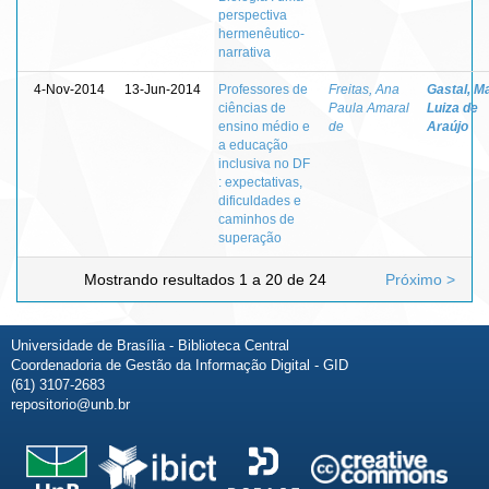
perspectiva
hermenêutico-
narrativa
4-Nov-2014
13-Jun-2014
Professores de
Freitas, Ana
Gastal, M
ciências de
Paula Amaral
Luiza de
ensino médio e
de
Araújo
a educação
inclusiva no DF
: expectativas,
dificuldades e
caminhos de
superação
Mostrando resultados 1 a 20 de 24
Próximo >
Universidade de Brasília - Biblioteca Central
Coordenadoria de Gestão da Informação Digital - GID
(61) 3107-2683
repositorio@unb.br