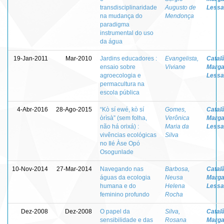
transdisciplinaridade
Augusto de
Lessa
na mudança do
Mendonça
paradigma
instrumental do uso
da água
19-Jan-2011
Mar-2010
Jardins educadores :
Evangelista,
Catal
ensaio sobre
Viviane
Marga
agroecologia e
Lessa
permacultura na
escola pública
4-Abr-2016
28-Ago-2015
“Kò sí ewé, kò sí
Gomes,
Catal
òrìsà” (sem folha,
Verônica
Marga
não há orixá) :
Maria da
Lessa
vivências ecológicas
Silva
no Ilé Àse Opó
Osogunlade
10-Nov-2014
27-Mar-2014
Navegando nas
Barbosa,
Catal
águas da ecologia
Neusa
Marga
humana e do
Helena
Lessa
feminino profundo
Rocha
Dez-2008
Dez-2008
O papel da
Silva,
Catal
sensibilidade e das
Rosana
Marga