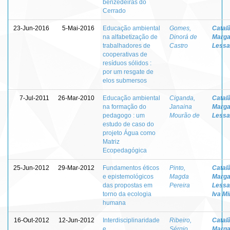
benzedeiras do
Cerrado
23-Jun-2016
5-Mai-2016
Educação ambiental
Gomes,
Catal
na alfabetização de
Dinorá de
Marga
trabalhadores de
Castro
Lessa
cooperativas de
resíduos sólidos :
por um resgate de
elos submersos
7-Jul-2011
26-Mar-2010
Educação ambiental
Ciganda,
Catal
na formação do
Janaina
Marga
pedagogo : um
Mourão de
Lessa
estudo de caso do
projeto Água como
Matriz
Ecopedagógica
25-Jun-2012
29-Mar-2012
Fundamentos éticos
Pinto,
Catal
e epistemológicos
Magda
Marga
das propostas em
Pereira
Lessa
torno da ecologia
Iva M
humana
16-Out-2012
12-Jun-2012
Interdisciplinaridade
Ribeiro,
Catal
e
Sérgio
Marga