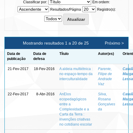
Classificar por:
Em ordem:
Resultados/Página
Registro(s):
Mostrando resultados 1 a 20 de 25
Próximo >
Data de
Data de
Título
Autor(es)
Orien
publicação
defesa
21-Fev-2017
18-Fev-2016
A aldeia multiétnica :
Parente,
Catal
no espaço-tempo da
Filipe de
Marga
interculturalidade
Andrade
Lessa
Vaz
22-Fev-2017
8-Abr-2016
AnElos
Silva,
Catal
ecopedagógicos
Rosana
Marga
entre a
Gonçalves
Lessa
Complexidade e a
da
Carta da Terra :
invenções criativas
no cotidiano escolar