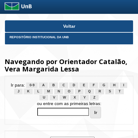
Skip
Voltar
navigation
REPOSITÓRIO INSTITUCIONAL DA UNB
Navegando por Orientador Catalão,
Vera Margarida Lessa
Ir para:
0-9
A
B
C
D
E
F
G
H
I
J
K
L
M
N
O
P
Q
R
S
T
U
V
W
X
Y
Z
ou entre com as primeiras letras: