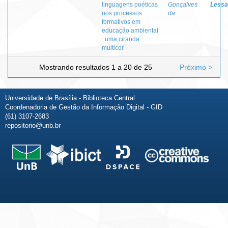
linguagens poéticas
Gonçalves
Lessa
nos processos
da
formativos em
educação ambiental
: uma ciranda
multicor
Mostrando resultados 1 a 20 de 25
Próximo >
Universidade de Brasília - Biblioteca Central
Coordenadoria de Gestão da Informação Digital - GID
(61) 3107-2683
repositorio@unb.br
Fale conosco