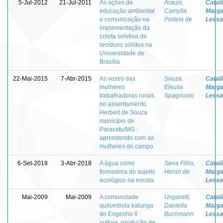
5-Jul-2012
21-Jul-2011
As ações de
Araujo,
Catal
educação ambiental
Camylla
Marga
e comunicação na
Portela de
Lessa
implementação da
coleta seletiva de
resíduos sólidos na
Universidade de
Brasília
22-Mai-2015
7-Abr-2015
As vozes das
Souza,
Catal
mulheres
Eleusa
Marga
trabalhadoras rurais
Spagnuolo
Lessa
no assentamento
Herbert de Souza
município de
Paracatu/MG :
aprendendo com as
mulheres do campo
6-Set-2018
3-Abr-2018
A água como
Sena Filho,
Catal
formadora do sujeito
Heron de
Marga
ecológico na escola
Lessa
Mai-2009
Mai-2009
A comunidade
Ungarelli,
Catal
quilombola kalunga
Daniella
Marga
do Engenho II :
Buchmann
Lessa
cultura, produção de