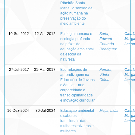
Ribeirão Santa
Maria : o sentido da
ação humana na
preservação do
meio ambiente
10-Set-2012
12-Abr-2012
Ecologia humana e
Soria,
Catal
ecologia profunda
Edward
Marga
na práxis de
Conrado
Lessa
educação ambiental
Rodriguez
da escola da
natureza
27-Jul-2017
31-Mar-2017
Ecorrelações de
Pereira,
Catal
aprendizagem na
Vânia
Marga
Educação de Jovens
Olária
Lessa
e Adultos : arte,
corporeidade e
transdiciplinaridade
e inovação curricular
16-Dez-2024
30-Jul-2024
Educação ambiental
Mejia, Lídia
Catal
e saberes
Marga
tradicionais das
Lessa
mulheres raizeiras e
mulheres