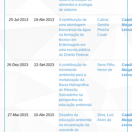
alimentos e ecologia
de saberes
25-Jul-2013
19-Abr-2013
A contribuição de
Cabral,
Catal
uma abordagem
Sandra
Marga
transversal da água
Pereira
Lessa
na formação do
Couto
técnico em
Enfermagem em
uma escola pública
do Distrito Federal
26-Dez-2023
22-Set-2023
A contribuição do
Sena Filho,
Catal
movimento
Heron de
Marga
ambiental para a
Lessa
revitalização da
Bacia Hidrográfica
do Ribeirão
Sobradinho na
perspectiva da
educação ambiental
27-Mai-2015
10-Abr-2015
Desafios da
Silva, Luiz
Catal
educação ambiental
Alves da
Marga
na recuperação da
Lessa
nascente do