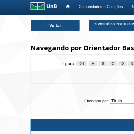
Comunidades e Coleções
Skip
REPOSITÓRIO INSTITUCIO
Voltar
navigation
Navegando por Orientador Bast
Ir para:
0-9
A
B
C
D
E
Classificar por: