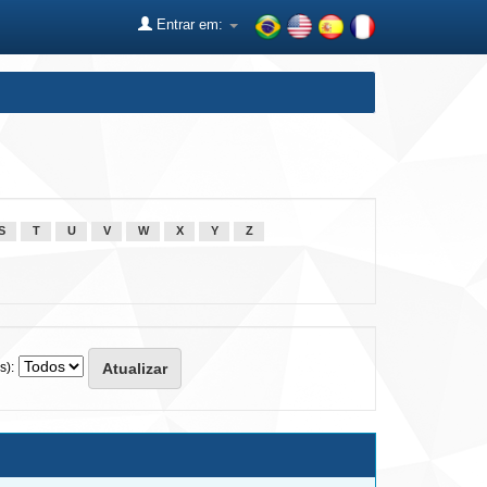
Entrar em:
S
T
U
V
W
X
Y
Z
s):