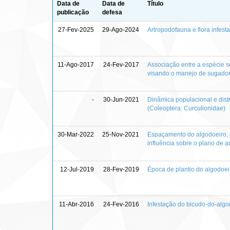
Data de
Data de
Título
publicação
defesa
27-Fev-2025
29-Ago-2024
Artropodofauna e flora infest
11-Ago-2017
24-Fev-2017
Associação entre a espécie s
visando o manejo de sugadore
-
30-Jun-2021
Dinâmica populacional e dist
(Coleoptera: Curculionidae)
30-Mar-2022
25-Nov-2021
Espaçamento do algodoeiro, 
influência sobre o plano de
12-Jul-2019
28-Fev-2019
Época de plantio do algodoei
11-Abr-2016
24-Fev-2016
Infestação do bicudo-do-algo