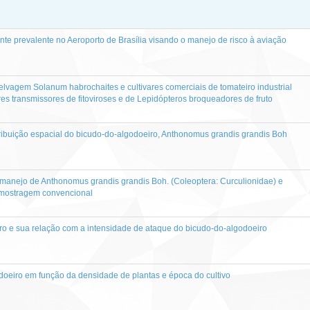
ante prevalente no Aeroporto de Brasília visando o manejo de risco à aviação
elvagem Solanum habrochaites e cultivares comerciais de tomateiro industrial
s transmissores de fitoviroses e de Lepidópteros broqueadores de fruto
ribuição espacial do bicudo-do-algodoeiro, Anthonomus grandis grandis Boh
manejo de Anthonomus grandis grandis Boh. (Coleoptera: Curculionidae) e
 amostragem convencional
ro e sua relação com a intensidade de ataque do bicudo-do-algodoeiro
doeiro em função da densidade de plantas e época do cultivo