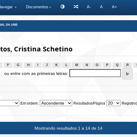
Navegar
Documentos
A-
A
A+
NAL DA UNB
os, Cristina Schetino
F
G
H
I
J
K
L
M
N
O
P
Q
R
ou entre com as primeiras letras:
Em ordem:
Resultados/Página
Registro(
Mostrando resultados 1 a 14 de 14