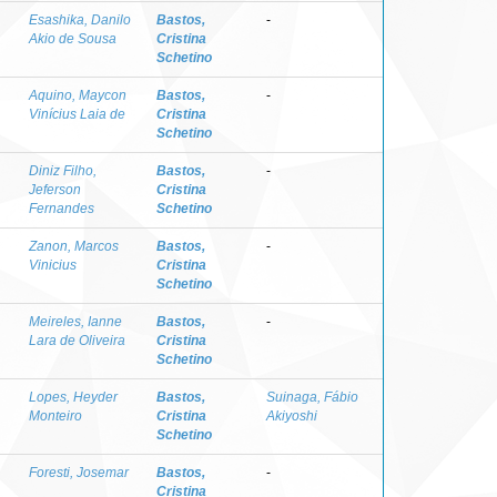
Esashika, Danilo
Bastos,
-
Akio de Sousa
Cristina
Schetino
Aquino, Maycon
Bastos,
-
Vinícius Laia de
Cristina
Schetino
Diniz Filho,
Bastos,
-
Jeferson
Cristina
Fernandes
Schetino
Zanon, Marcos
Bastos,
-
Vinicius
Cristina
Schetino
Meireles, Ianne
Bastos,
-
Lara de Oliveira
Cristina
Schetino
Lopes, Heyder
Bastos,
Suinaga, Fábio
Monteiro
Cristina
Akiyoshi
Schetino
Foresti, Josemar
Bastos,
-
Cristina