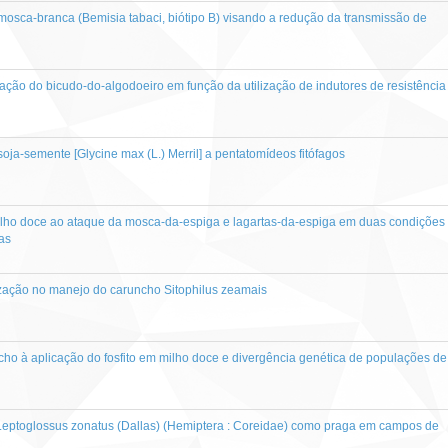
mosca-branca (Bemisia tabaci, biótipo B) visando a redução da transmissão de
ação do bicudo-do-algodoeiro em função da utilização de indutores de resistência
oja-semente [Glycine max (L.) Merril] a pentatomídeos fitófagos
milho doce ao ataque da mosca-da-espiga e lagartas-da-espiga em duas condições
as
ização no manejo do caruncho Sitophilus zeamais
cho à aplicação do fosfito em milho doce e divergência genética de populações de
Leptoglossus zonatus (Dallas) (Hemiptera : Coreidae) como praga em campos de