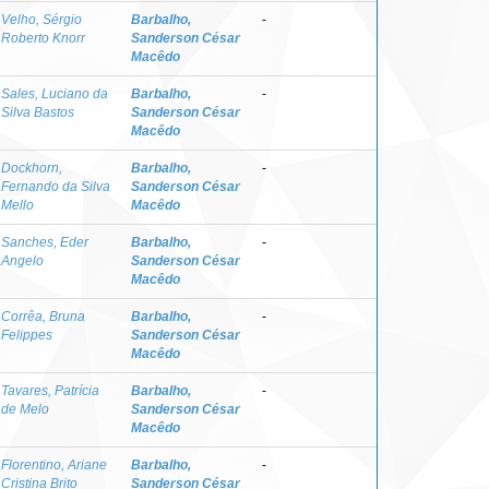
Velho, Sérgio
Barbalho,
-
Roberto Knorr
Sanderson César
Macêdo
Sales, Luciano da
Barbalho,
-
Silva Bastos
Sanderson César
Macêdo
Dockhorn,
Barbalho,
-
Fernando da Silva
Sanderson César
Mello
Macêdo
Sanches, Eder
Barbalho,
-
Angelo
Sanderson César
Macêdo
Corrêa, Bruna
Barbalho,
-
Felippes
Sanderson César
Macêdo
Tavares, Patrícia
Barbalho,
-
de Melo
Sanderson César
Macêdo
Florentino, Ariane
Barbalho,
-
Cristina Brito
Sanderson César