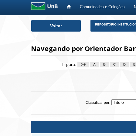
Comunidades e Coleções
Skip
REPOSITÓRIO INSTITUCIO
Voltar
navigation
Navegando por Orientador Bar
Ir para:
0-9
A
B
C
D
E
Classificar por: