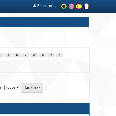
Entrar em:
S
T
U
V
W
X
Y
Z
s):