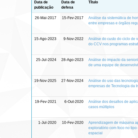
Data de
Data de
Título
publicação
defesa
26-Mai-2017
15-Fev-2017
Análise da sistemática de ho
entre empresas e órgãos reg
15-Ago-2023
9-Nov-2022
Análise do custo do ciclo de 
do CCV nos programas estrat
25-Jul-2024
28-Ago-2023
Análise do impacto da senior
de uma equipe de desenvolv
19-Nov-2025
27-Nov-2024
Análise do uso das tecnologi
empresas de Tecnologia da I
19-Fev-2021
6-Out-2020
Análise dos desafios de apli
casos múltiplos
1-Jul-2020
10-Fev-2020
Aprendizagem de máquina apl
exploratório com foco no tip
espacial