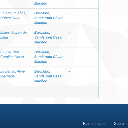
Macêdo
Solarte Bolaños,
Barbalho,
-
Ruben Dario
Sanderson César
Macêdo
Matos, Marley de
Barbalho,
-
Lima
Sanderson César
Macêdo
Blumm, Ana
Barbalho,
-
Carolina Nerva
Sanderson César
Macêdo
Lourenço, Aline
Barbalho,
-
Machado
Sanderson César
Macêdo
Fale conosco
Sobre