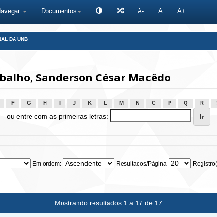
Navegar
Documentos
A-
A
A+
NAL DA UNB
balho, Sanderson César Macêdo
F
G
H
I
J
K
L
M
N
O
P
Q
R
ou entre com as primeiras letras:
Em ordem:
Resultados/Página
Registro(
Mostrando resultados 1 a 17 de 17