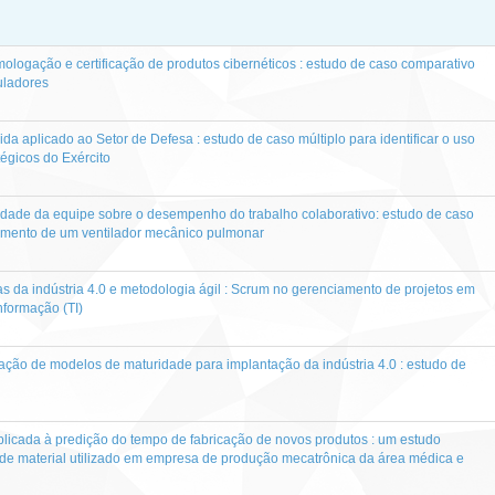
mologação e certificação de produtos cibernéticos : estudo de caso comparativo
uladores
vida aplicado ao Setor de Defesa : estudo de caso múltiplo para identificar o uso
égicos do Exército
idade da equipe sobre o desempenho do trabalho colaborativo: estudo de caso
imento de um ventilador mecânico pulmonar
as da indústria 4.0 e metodologia ágil : Scrum no gerenciamento de projetos em
nformação (TI)
cação de modelos de maturidade para implantação da indústria 4.0 : estudo de
icada à predição do tempo de fabricação de novos produtos : um estudo
o de material utilizado em empresa de produção mecatrônica da área médica e