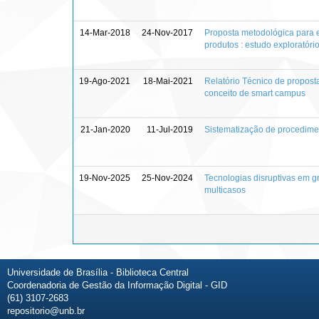
14-Mar-2018
24-Nov-2017
Proposta metodológica para 
produtos : estudo exploratór
19-Ago-2021
18-Mai-2021
Relatório Técnico de proposta
conceito de smart campus
21-Jan-2020
11-Jul-2019
Sistematização de procedime
19-Nov-2025
25-Nov-2024
Tecnologias disruptivas em gr
multicasos
Universidade de Brasília - Biblioteca Central
Coordenadoria de Gestão da Informação Digital - GID
(61) 3107-2683
repositorio@unb.br