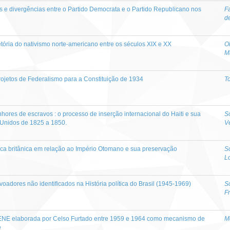
s e divergências entre o Partido Democrata e o Partido Republicano nos
F
d
ajetória do nativismo norte-americano entre os séculos XIX e XX
Ol
M
ojetos de Federalismo para a Constituição de 1934
T
hores de escravos : o processo de inserção internacional do Haiti e sua
S
 Unidos de 1825 a 1850.
V
ica britânica em relação ao Império Otomano e sua preservação
S
L
voadores não identificados na História política do Brasil (1945-1969)
S
F
UDENE elaborada por Celso Furtado entre 1959 e 1964 como mecanismo de
M
e