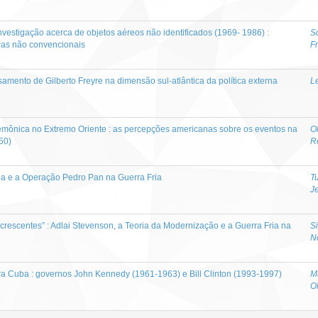
investigação acerca de objetos aéreos não identificados (1969- 1986) :
S
ras não convencionais
F
samento de Gilberto Freyre na dimensão sul-atlântica da política externa
L
emônica no Extremo Oriente : as percepções americanas sobre os eventos na
O
50)
R
a e a Operação Pedro Pan na Guerra Fria
Tu
J
crescentes” : Adlai Stevenson, a Teoria da Modernização e a Guerra Fria na
S
N
a Cuba : governos John Kennedy (1961-1963) e Bill Clinton (1993-1997)
M
O