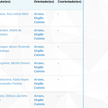
utor(es)
Orientador(es)
Coorientador(es)
iana, Ana Letícia Melo
Arraes,
-
Virgílio
Caixeta
endes, André de
Arraes,
-
iveira
Virgílio
Caixeta
hagas, Bruno Rezende
Arraes,
-
antiago
Virgílio
Caixeta
ogueira, Michel Gomes
Arraes,
-
Virgílio
Caixeta
arbonera, Karla Nayra
Arraes,
-
ernandes Pereira
Virgílio
Caixeta
aria, Débora Jacintho
Arraes,
-
e
Virgílio
Caixeta