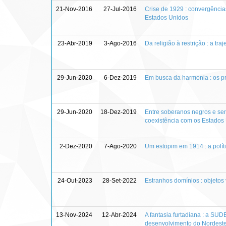
21-Nov-2016
27-Jul-2016
Crise de 1929 : convergência
Estados Unidos
23-Abr-2019
3-Ago-2016
Da religião à restrição : a tr
29-Jun-2020
6-Dez-2019
Em busca da harmonia : os pr
29-Jun-2020
18-Dez-2019
Entre soberanos negros e sen
coexistência com os Estados
2-Dez-2020
7-Ago-2020
Um estopim em 1914 : a polít
24-Out-2023
28-Set-2022
Estranhos domínios : objetos 
13-Nov-2024
12-Abr-2024
A fantasia furtadiana : a S
desenvolvimento do Nordest