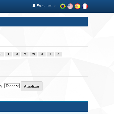
Entrar em:
S
T
U
V
W
X
Y
Z
s):