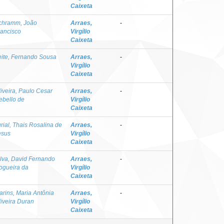
Caixeta
chramm, João
Arraes,
-
rancisco
Virgílio
Caixeta
eite, Fernando Sousa
Arraes,
-
Virgílio
Caixeta
liveira, Paulo Cesar
Arraes,
-
ebello de
Virgílio
Caixeta
rial, Thais Rosalina de
Arraes,
-
esus
Virgílio
Caixeta
ilva, David Fernando
Arraes,
-
ogueira da
Virgílio
Caixeta
arins, Maria Antônia
Arraes,
-
liveira Duran
Virgílio
Caixeta