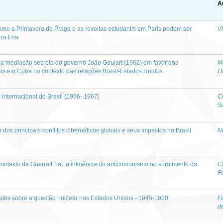
A
como a Primavera de Praga e as revoltas estudantis em Paris podem ser
V
ra Fria
 a mediação secreta do governo João Goulart (1962) em favor dos
M
cos em Cuba no contexto das relações Brasil-Estados Unidos
Ol
 internacional do Brasil (1956- 1967)
C
S
dos principais conflitos cibernéticos globais e seus impactos no Brasil
N
ntexto da Guerra Fria : a influência do anticomunismo no surgimento da
C
F
ates sobre a questão nuclear nos Estados Unidos - 1945-1950
F
d