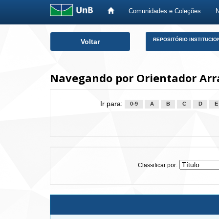
Comunidades e Coleções
Skip
REPOSITÓRIO INSTITUCIO
Voltar
navigation
Navegando por Orientador Arrae
Ir para:
0-9
A
B
C
D
E
Classificar por: