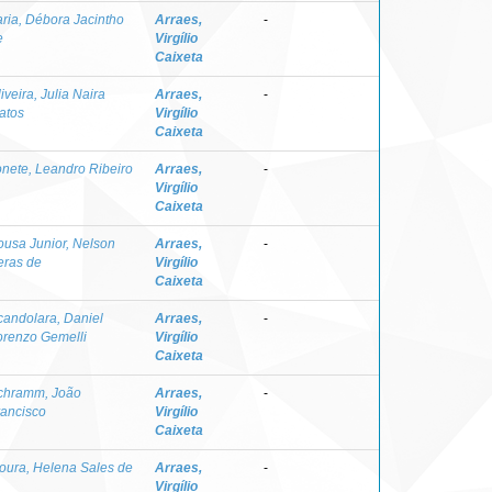
aria, Débora Jacintho
Arraes,
-
e
Virgílio
Caixeta
iveira, Julia Naira
Arraes,
-
atos
Virgílio
Caixeta
onete, Leandro Ribeiro
Arraes,
-
Virgílio
Caixeta
ousa Junior, Nelson
Arraes,
-
eras de
Virgílio
Caixeta
candolara, Daniel
Arraes,
-
orenzo Gemelli
Virgílio
Caixeta
chramm, João
Arraes,
-
rancisco
Virgílio
Caixeta
oura, Helena Sales de
Arraes,
-
Virgílio