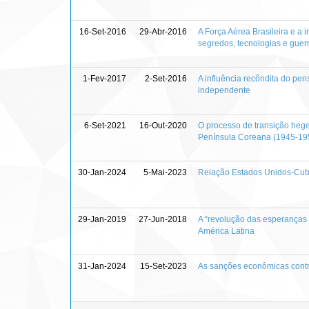
16-Set-2016
29-Abr-2016
A Força Aérea Brasileira e a 
segredos, tecnologias e guer
1-Fev-2017
2-Set-2016
A influência recôndita do pen
independente
6-Set-2021
16-Out-2020
O processo de transição heg
Península Coreana (1945-19
30-Jan-2024
5-Mai-2023
Relação Estados Unidos-Cub
29-Jan-2019
27-Jun-2018
A “revolução das esperanças 
América Latina
31-Jan-2024
15-Set-2023
As sanções econômicas contr