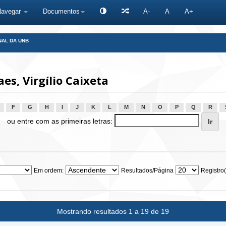
Navegar
Documentos
A-
A
A+
NAL DA UNB
s, Virgílio Caixeta
F
G
H
I
J
K
L
M
N
O
P
Q
R
ou entre com as primeiras letras:
Em ordem:
Resultados/Página
Registro(
Mostrando resultados 1 a 19 de 19