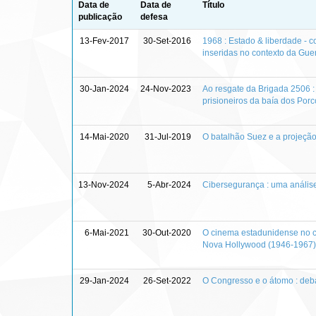
Data de
Data de
Título
publicação
defesa
13-Fev-2017
30-Set-2016
1968 : Estado & liberdade - 
inseridas no contexto da Guer
30-Jan-2024
24-Nov-2023
Ao resgate da Brigada 2506 :
prisioneiros da baía dos Por
14-Mai-2020
31-Jul-2019
O batalhão Suez e a projeção
13-Nov-2024
5-Abr-2024
Cibersegurança : uma análise 
6-Mai-2021
30-Out-2020
O cinema estadunidense no co
Nova Hollywood (1946-1967)
29-Jan-2024
26-Set-2022
O Congresso e o átomo : deb