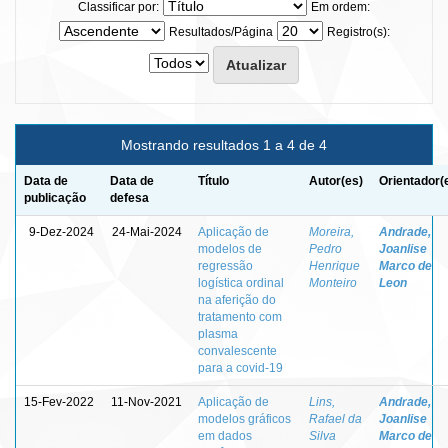
Classificar por:
Em ordem:
Resultados/Página
Registro(s):
Mostrando resultados 1 a 4 de 4
Data de
Data de
Título
Autor(es)
Orientador(
publicação
defesa
9-Dez-2024
24-Mai-2024
Aplicação de
Moreira,
Andrade,
modelos de
Pedro
Joanlise
regressão
Henrique
Marco de
logística ordinal
Monteiro
Leon
na aferição do
tratamento com
plasma
convalescente
para a covid-19
15-Fev-2022
11-Nov-2021
Aplicação de
Lins,
Andrade,
modelos gráficos
Rafael da
Joanlise
em dados
Silva
Marco de