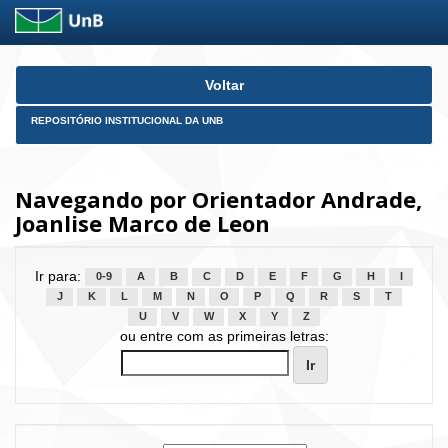
Skip
Voltar
navigation
REPOSITÓRIO INSTITUCIONAL DA UNB
Navegando por Orientador Andrade,
Joanlise Marco de Leon
Ir para:
0-9
A
B
C
D
E
F
G
H
I
J
K
L
M
N
O
P
Q
R
S
T
U
V
W
X
Y
Z
ou entre com as primeiras letras: