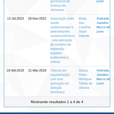
genômicos da
Leon
Doença de
Alzheimer
13-Jul-2023
28-Nov-2022
Associação entre
Motta,
Andrade,
saúde
Ana
Joanlise
cardiovascular e
Carolina
Marco de
determinantes
Souto
Leon
socioeconômicos
Valente
: uma aplicação
de modelos de
regressão
logística
multinomial e
ordinal
16-Set-2019
21-Mar-2019
Tópicos em
Sousa,
Andrade,
regularização
Pedro
Joanlise
com uma
Henrique
Marco de
aplicação em
Toledo de
Leon
Seleção
Oliveira
Genômica
Mostrando resultados 1 a 4 de 4