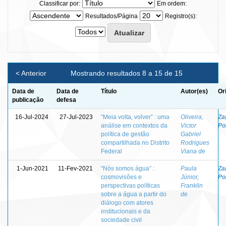
Classificar por:
Em ordem:
Resultados/Página
Registro(s):
< Anterior
Mostrando resultados 8 a 15 de 15
Data de
Data de
Título
Autor(es)
Or
publicação
defesa
16-Jul-2024
27-Jul-2023
“Meia volta, volver” : uma
Oliveira,
Za
análise em contextos da
Victor
Po
política de gestão
Gabriel
compartilhada no Distrito
Rodrigues
Federal
Viana de
1-Jun-2021
11-Fev-2021
“Nós somos água” :
Paula
Za
cosmovisões e
Júnior,
Po
perspectivas políticas
Franklin
sobre a água a partir do
de
diálogo com atores
institucionais e da
sociedade civil