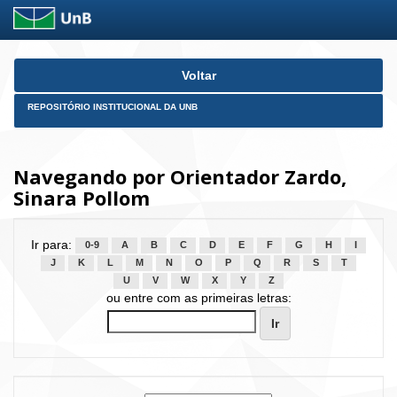
Skip
Voltar
navigation
REPOSITÓRIO INSTITUCIONAL DA UNB
Navegando por Orientador Zardo,
Sinara Pollom
Ir para:
0-9
A
B
C
D
E
F
G
H
I
J
K
L
M
N
O
P
Q
R
S
T
U
V
W
X
Y
Z
ou entre com as primeiras letras: