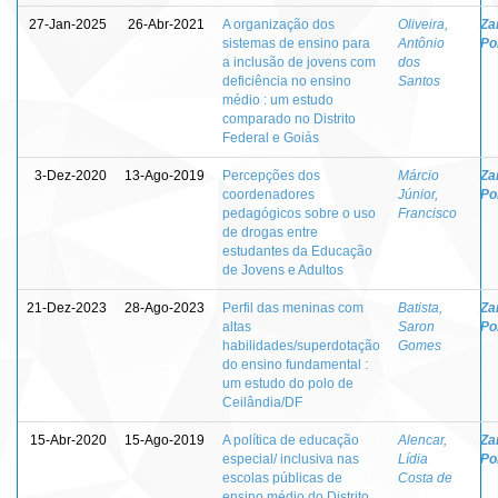
27-Jan-2025
26-Abr-2021
A organização dos
Oliveira,
Za
sistemas de ensino para
Antônio
Po
a inclusão de jovens com
dos
deficiência no ensino
Santos
médio : um estudo
comparado no Distrito
Federal e Goiás
3-Dez-2020
13-Ago-2019
Percepções dos
Márcio
Za
coordenadores
Júnior,
Po
pedagógicos sobre o uso
Francisco
de drogas entre
estudantes da Educação
de Jovens e Adultos
21-Dez-2023
28-Ago-2023
Perfil das meninas com
Batista,
Za
altas
Saron
Po
habilidades/superdotação
Gomes
do ensino fundamental :
um estudo do polo de
Ceilândia/DF
15-Abr-2020
15-Ago-2019
A política de educação
Alencar,
Za
especial/ inclusiva nas
Lídia
Po
escolas públicas de
Costa de
ensino médio do Distrito