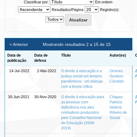
Classificar por:
Em ordem:
Resultados/Página
Registro(s):
< Anterior
Mostrando resultados 2 a 15 de 15
Data de
Data de
Título
Autor(es)
O
publicação
defesa
14-Jul-2022
2-Mai-2022
O direito à educação e a
Ornelas,
Z
justiça social em tempos
Gustavo
pandêmicos : um diálogo
Cândido
com a teoria crítica
30-Jun-2021
30-Nov-2020
O direito à educação para
Chagas,
Z
as pessoas com
Patrícia
deficiência nos atos
Helena
normativos produzidos
Ribeiro de
pelo Conselho Nacional
Souza
de Educação (2008-
2019)