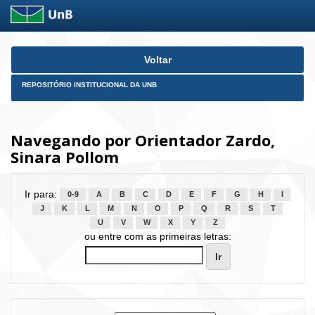
Skip
Voltar
navigation
REPOSITÓRIO INSTITUCIONAL DA UNB
Navegando por Orientador Zardo,
Sinara Pollom
Ir para:
0-9
A
B
C
D
E
F
G
H
I
J
K
L
M
N
O
P
Q
R
S
T
U
V
W
X
Y
Z
ou entre com as primeiras letras: