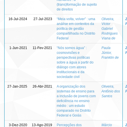
(trans)formação de sujeito
de direitos
16-Jul-2024
27-Jul-2023
“Meia volta, volver” : uma
Oliveira,
Z
análise em contextos da
Victor
política de gestão
Gabriel
compartilhada no Distrito
Rodrigues
Federal
Viana de
1-Jun-2021
11-Fev-2021
“Nós somos água” :
Paula
Z
cosmovisões e
Júnior,
perspectivas políticas
Franklin de
sobre a água a partir do
diálogo com atores
institucionais e da
sociedade civil
27-Jan-2025
26-Abr-2021
A organização dos
Oliveira,
Z
sistemas de ensino para
Antônio dos
a inclusão de jovens com
Santos
deficiência no ensino
médio : um estudo
comparado no Distrito
Federal e Goiás
3-Dez-2020
13-Ago-2019
Percepções dos
Márcio
Z