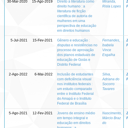
30-Mar-2020
15-Ago-2019
Direito à literatura como
Miranda,
Z
direito humano : a
Risla Lopes
literatura de ficção
científica de autoria de
mulheres em uma
perspectiva de educação
em direitos humanos
5-Jul-2021
15-Fev-2021
Gênero e educação :
Fernandes,
Z
disputas e resistências no
Isabela
processo de aprovação
Vince
dos planos estaduais de
Esgalha
educação de Goiás e
Distrito Federal
2-Ago-2022
6-Mai-2022
Inclusão de estudantes
Silva,
Z
com deficiência visual
Adriana do
nos institutos federais :
Socorro
um estudo comparado
Tavares
entre o Instituto Federal
do Amapá e o Instituto
Federal de Brasília
5-Ago-2021
12-Fev-2021
Jovens de ensino médio
Nascimento,
Z
em tempo integral e
Márcio Braz
educação em direitos
do
humanos : a