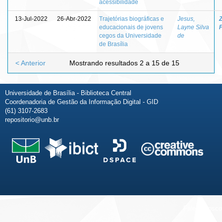
acessibilidade
13-Jul-2022
26-Abr-2022
Trajetórias biográficas e
Jesus,
Z
educacionais de jovens
Layne Silva
cegos da Universidade
de
de Brasília
< Anterior
Mostrando resultados 2 a 15 de 15
Universidade de Brasília - Biblioteca Central
Coordenadoria de Gestão da Informação Digital - GID
(61) 3107-2683
repositorio@unb.br
Fale conosco