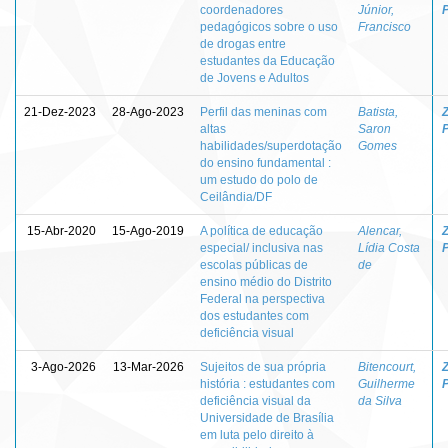
coordenadores
Júnior,
pedagógicos sobre o uso
Francisco
de drogas entre
estudantes da Educação
de Jovens e Adultos
21-Dez-2023
28-Ago-2023
Perfil das meninas com
Batista,
Z
altas
Saron
habilidades/superdotação
Gomes
do ensino fundamental :
um estudo do polo de
Ceilândia/DF
15-Abr-2020
15-Ago-2019
A política de educação
Alencar,
Z
especial/ inclusiva nas
Lídia Costa
escolas públicas de
de
ensino médio do Distrito
Federal na perspectiva
dos estudantes com
deficiência visual
3-Ago-2026
13-Mar-2026
Sujeitos de sua própria
Bitencourt,
Z
história : estudantes com
Guilherme
deficiência visual da
da Silva
Universidade de Brasília
em luta pelo direito à