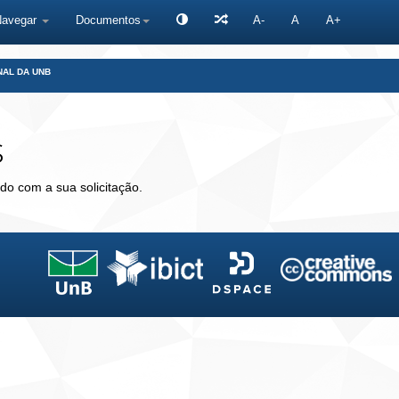
Navegar
Documentos
A-
A
A+
NAL DA UNB
s
do com a sua solicitação.