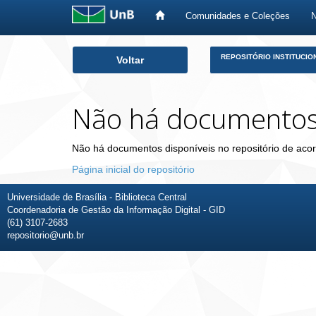
Comunidades e Coleções
Skip
REPOSITÓRIO INSTITUCIO
Voltar
navigation
Não há documento
Não há documentos disponíveis no repositório de acor
Página inicial do repositório
Universidade de Brasília - Biblioteca Central
Coordenadoria de Gestão da Informação Digital - GID
(61) 3107-2683
repositorio@unb.br