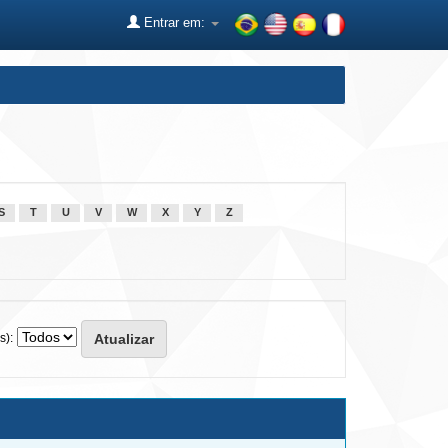
Entrar em:
S
T
U
V
W
X
Y
Z
s):