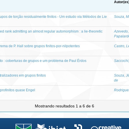
Autor(es
upos de torção residualmente finitos - Um estudo via Métodos de Lie
Souza, M
ed rank admitting an almost regular automorphism : a lie-theoretic
Azevedo,
Papalard
ma de P. Hall sobre grupos finitos-por-nilpotentes
Castro, L
nito : coberturas de grupos e um problema de Paul Ërdos
Saccochi
ralizadores em grupos finitos
Souza, Jé
de
 profinitos quase Engel
Rodrigues
Mostrando resultados 1 a 6 de 6