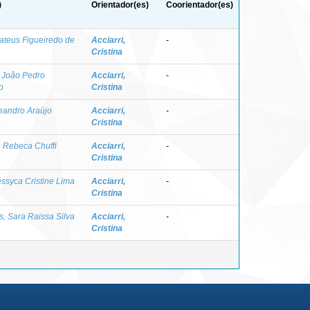
)
Orientador(es)
Coorientador(es)
ateus Figueiredo de
Acciarri,
-
Cristina
 João Pedro
Acciarri,
-
o
Cristina
eandro Araújo
Acciarri,
-
Cristina
, Rebeca Chuffi
Acciarri,
-
Cristina
ssyca Cristine Lima
Acciarri,
-
Cristina
, Sara Raissa Silva
Acciarri,
-
Cristina