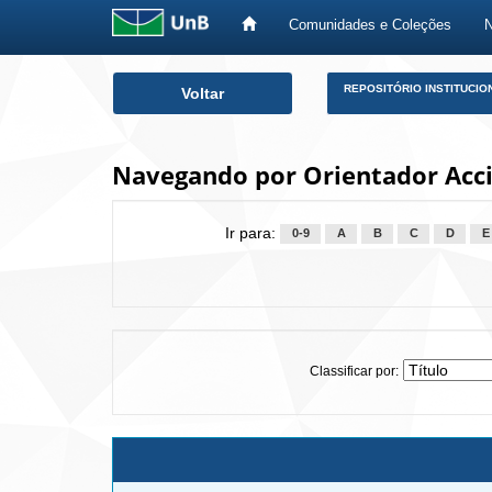
Comunidades e Coleções
Skip
REPOSITÓRIO INSTITUCIO
Voltar
navigation
Navegando por Orientador Accia
Ir para:
0-9
A
B
C
D
E
Classificar por: