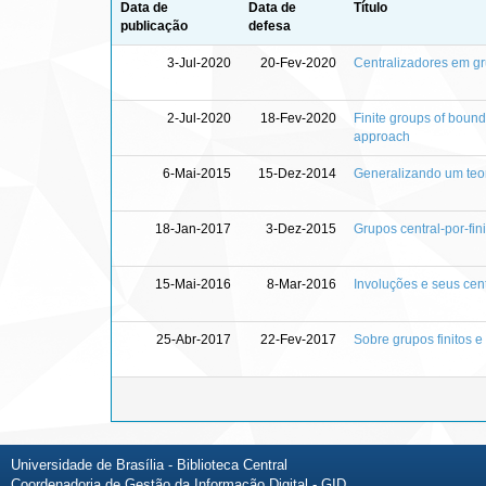
Data de
Data de
Título
publicação
defesa
3-Jul-2020
20-Fev-2020
Centralizadores em gr
2-Jul-2020
18-Fev-2020
Finite groups of bound
approach
6-Mai-2015
15-Dez-2014
Generalizando um teore
18-Jan-2017
3-Dez-2015
Grupos central-por-fi
15-Mai-2016
8-Mar-2016
Involuções e seus cent
25-Abr-2017
22-Fev-2017
Sobre grupos finitos e
Universidade de Brasília - Biblioteca Central
Coordenadoria de Gestão da Informação Digital - GID