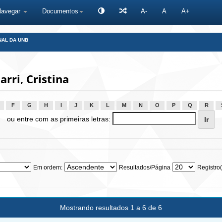
Navegar
Documentos
A-
A
A+
NAL DA UNB
rri, Cristina
F
G
H
I
J
K
L
M
N
O
P
Q
R
ou entre com as primeiras letras:
Em ordem:
Resultados/Página
Registro(
Mostrando resultados 1 a 6 de 6