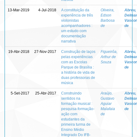
13-Mar-2019
4-Jul-2018
A constituição da
Oliveira,
Abreu,
experiência de três
Edson
Delma
violonistas
Barbosa
Vascon
acompanhadores :
de
de
um estudo com
documentação
narrativa
19-Abr-2018
27-Nov-2017
Construção de laços
Figueirôa,
Abreu,
pelas experiências
Arthur de
Delma
com as Escolas
Souza
Vascon
Parque de Brasília :
de
a história de vida de
duas professoras de
música
5-Set-2017
25-Abr-2017
Construindo
Araújo,
Abreu,
sentidos na
Gustavo
Delma
formação musical :
Aguiar
Vascon
pesquisa-formação-
Malafaia
de
ação com
de
estudantes da
primeira turma de
Ensino Médio
Integrado Do IFB-