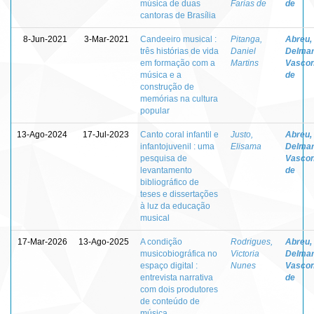
música de duas
Farias de
de
cantoras de Brasília
8-Jun-2021
3-Mar-2021
Candeeiro musical :
Pitanga,
Abreu,
três histórias de vida
Daniel
Delma
em formação com a
Martins
Vascon
música e a
de
construção de
memórias na cultura
popular
13-Ago-2024
17-Jul-2023
Canto coral infantil e
Justo,
Abreu,
infantojuvenil : uma
Elisama
Delma
pesquisa de
Vascon
levantamento
de
bibliográfico de
teses e dissertações
à luz da educação
musical
17-Mar-2026
13-Ago-2025
A condição
Rodrigues,
Abreu,
musicobiográfica no
Victoria
Delma
espaço digital :
Nunes
Vascon
entrevista narrativa
de
com dois produtores
de conteúdo de
música