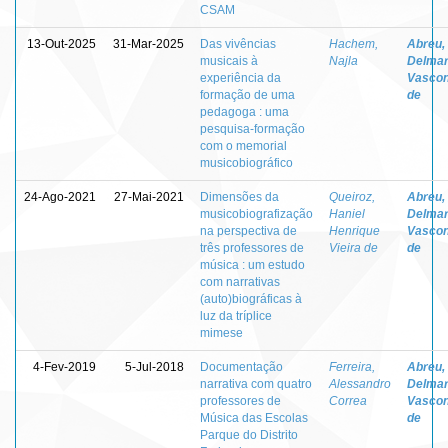
CSAM
13-Out-2025
31-Mar-2025
Das vivências
Hachem,
Abreu,
musicais à
Najla
Delma
experiência da
Vascon
formação de uma
de
pedagoga : uma
pesquisa-formação
com o memorial
musicobiográfico
24-Ago-2021
27-Mai-2021
Dimensões da
Queiroz,
Abreu,
musicobiografização
Haniel
Delma
na perspectiva de
Henrique
Vascon
três professores de
Vieira de
de
música : um estudo
com narrativas
(auto)biográficas à
luz da tríplice
mimese
4-Fev-2019
5-Jul-2018
Documentação
Ferreira,
Abreu,
narrativa com quatro
Alessandro
Delma
professores de
Correa
Vascon
Música das Escolas
de
Parque do Distrito