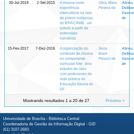
30-Jul-2016
2-Set-2015
A música como
Silva, Mara
Abreu,
experiência
Pereira da
Delma
intercultural na vida
Vascon
de jovens indígenas
de
do IFPA/CRMB : um
estudo a partir de
entrevistas
narrativas
15-Fev-2017
7-Dez-2016
A organização do
Sena,
Abreu,
conteúdo de música
Ibsen
Delma
no componente
Perucci de
Vascon
curricular Arte : dois
de
estudos de caso
com professores da
rede pública de
Educação Básica do
DF
Mostrando resultados 1 a 20 de 27
Próximo >
Universidade de Brasília - Biblioteca Central
Coordenadoria de Gestão da Informação Digital - GID
(61) 3107-2683