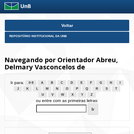
Skip
Voltar
navigation
REPOSITÓRIO INSTITUCIONAL DA UNB
Navegando por Orientador Abreu,
Delmary Vasconcelos de
Ir para:
0-9
A
B
C
D
E
F
G
H
I
J
K
L
M
N
O
P
Q
R
S
T
U
V
W
X
Y
Z
ou entre com as primeiras letras: