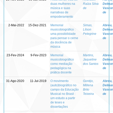
duas mulheres na
Raíza Silva
Delma
música e suas
de
Vascon
narrativas de
de
empoderamento
2-Mai-2022
15-Dez-2021
Memorial
Simas,
Abreu,
musicobiográfico :
Lílson
Delma
uma possibilidade
Pelegrine
Vascon
para pensar o cerne
de
da docência de
música
23-Fev-2024
9-Fev-2023
Memorial
Martins,
Abreu,
musicobiográfico
Jaqueline
Delma
como mediação
dos Santos
Vascon
pedagógica na
de
prática docente
31-Ago-2020
11-Jul-2019
O movimento
Gontijo,
Abreu,
(auto)biográfico no
Millena
Delma
campo da Educação
Brito
Vascon
Musical no Brasil :
Teixeira
de
um estudo a partir
de teses e
dissertações