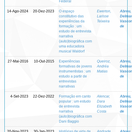
Federal
14-Ago-2024
20-Dez-2023
O espaço
Ewerton,
Abreu,
constitutivo das
Larisse
Delma
experiências da
Teixeira
Vascon
formação : um
de
estudo de entrevista
narrativa
(auto)biográfica com
uma educadora
musical Waldorf
27-Mai-2016
10-Out-2015
Experiências
Queiroz,
Abreu,
formativas de jovens
Andréa
Delma
instrumentistas : um
Matias
Vascon
estudo a partir de
de
entrevistas
narrativas
4-Set-2023
22-Dez-2022
Formação em canto
Alencar,
Abreu,
popular : um estudo
Dara
Delma
de entrevista
Elizabeth
Vascon
narrativa
Costa
de
(auto)biográfica com
Dani Baggio
20-Nov-2023
30-Jan-2023
Histórias de vida de
Andrade,
Abreu,