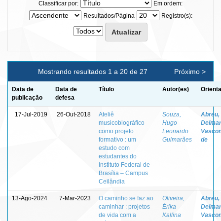
Classificar por:
Em ordem:
Resultados/Página
Registro(s):
Mostrando resultados 1 a 20 de 27
Próximo >
Data de
Data de
Título
Autor(es)
Orient
publicação
defesa
17-Jul-2019
26-Out-2018
Ateliê
Souza,
Abreu,
musicobiográfico
Hugo
Delma
como projeto
Leonardo
Vascon
formativo : um
Guimarães
de
estudo com
estudantes do
Instituto Federal de
Brasília – Campus
Ceilândia
13-Ago-2024
7-Mar-2023
O caminho se faz ao
Oliveira,
Abreu,
caminhar : projetos
Érika
Delma
de vida com a
Kallina
Vascon