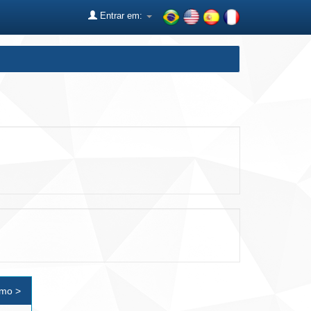
Entrar em:
imo >