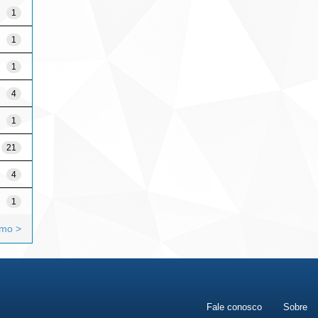
1
1
1
4
1
21
4
1
imo >
Fale conosco
Sobre