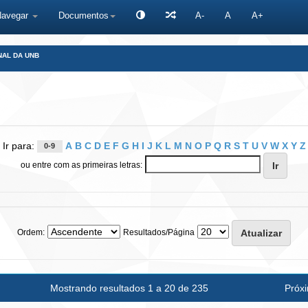
Navegar
Documentos
A-
A
A+
NAL DA UNB
Ir para:
A
B
C
D
E
F
G
H
I
J
K
L
M
N
O
P
Q
R
S
T
U
V
W
X
Y
Z
0-9
ou entre com as primeiras letras:
Ordem:
Resultados/Página
Mostrando resultados 1 a 20 de 235
Próx