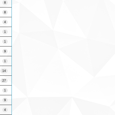
8
8
4
1
1
9
1
14
27
1
9
4