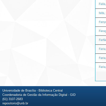
Falla
falta,
Fany
Farag
Farfá
Faria
Faria
Faria
Universidade de Brasília - Biblioteca Central
Coordenadoria de Gestão da Informação Digital - GID
(61) 3107-2683
repositorio@unb.br