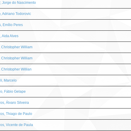
, Jorge do Nascimento
, Adriano Todorovic
, Emílio Peres
, Aida Alves
 Christopher William
 Christopher William
 Christopher Willian
li, Marcelo
ro, Fábio Gelape
ros, Álvaro Silveira
ros, Thiago de Paulo
ros, Vicente de Paula