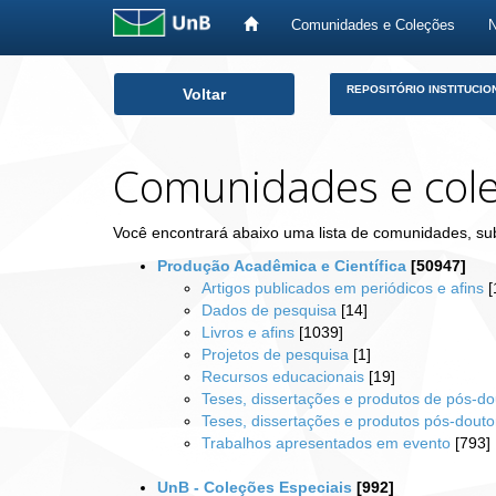
Comunidades e Coleções
Skip
REPOSITÓRIO INSTITUCIO
Voltar
navigation
Comunidades e col
Você encontrará abaixo uma lista de comunidades, su
Produção Acadêmica e Científica
[50947]
Artigos publicados em periódicos e afins
[
Dados de pesquisa
[14]
Livros e afins
[1039]
Projetos de pesquisa
[1]
Recursos educacionais
[19]
Teses, dissertações e produtos de pós-do
Teses, dissertações e produtos pós-dout
Trabalhos apresentados em evento
[793]
UnB - Coleções Especiais
[992]