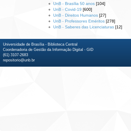
UnB - Brasília 50 anos
[104]
UnB - Covid-19
[600]
UnB - Direitos Humanos
[27]
UnB - Professores Eméritos
[278]
UnB - Saberes das Licenciaturas
[12]
Universidade de Brasília - Biblioteca Central
Coordenadoria de Gestão da Informação Digital - GID
(61) 3107-2683
repositorio@unb.br