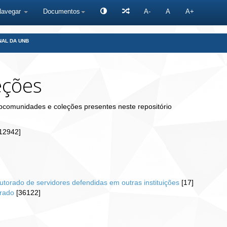
Navegar
Documentos
A-
A
A+
NAL DA UNB
eções
bcomunidades e coleções presentes neste repositório
12942]
utorado de servidores defendidas em outras instituições
[17]
orado
[36122]