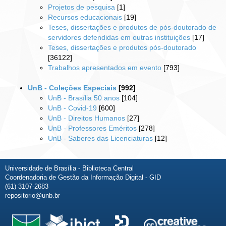
Projetos de pesquisa
[1]
Recursos educacionais
[19]
Teses, dissertações e produtos de pós-doutorado de
servidores defendidas em outras instituições
[17]
Teses, dissertações e produtos pós-doutorado
[36122]
Trabalhos apresentados em evento
[793]
UnB - Coleções Especiais
[992]
UnB - Brasília 50 anos
[104]
UnB - Covid-19
[600]
UnB - Direitos Humanos
[27]
UnB - Professores Eméritos
[278]
UnB - Saberes das Licenciaturas
[12]
Universidade de Brasília - Biblioteca Central
Coordenadoria de Gestão da Informação Digital - GID
(61) 3107-2683
repositorio@unb.br