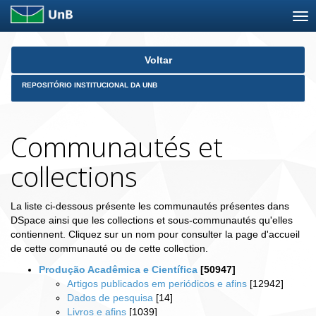
Skip
Voltar
navigation
REPOSITÓRIO INSTITUCIONAL DA UNB
Communautés et
collections
La liste ci-dessous présente les communautés présentes dans
DSpace ainsi que les collections et sous-communautés qu'elles
contiennent. Cliquez sur un nom pour consulter la page d'accueil
de cette communauté ou de cette collection.
Produção Acadêmica e Científica
[50947]
Artigos publicados em periódicos e afins
[12942]
Dados de pesquisa
[14]
Livros e afins
[1039]