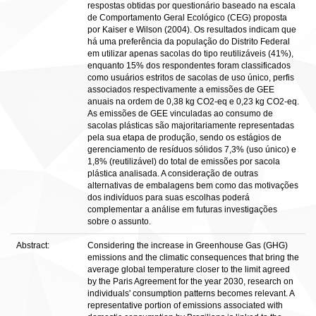
respostas obtidas por questionário baseado na escala
de Comportamento Geral Ecológico (CEG) proposta
por Kaiser e Wilson (2004). Os resultados indicam que
há uma preferência da população do Distrito Federal
em utilizar apenas sacolas do tipo reutilizáveis (41%),
enquanto 15% dos respondentes foram classificados
como usuários estritos de sacolas de uso único, perfis
associados respectivamente a emissões de GEE
anuais na ordem de 0,38 kg CO2-eq e 0,23 kg CO2-eq.
As emissões de GEE vinculadas ao consumo de
sacolas plásticas são majoritariamente representadas
pela sua etapa de produção, sendo os estágios de
gerenciamento de resíduos sólidos 7,3% (uso único) e
1,8% (reutilizável) do total de emissões por sacola
plástica analisada. A consideração de outras
alternativas de embalagens bem como das motivações
dos indivíduos para suas escolhas poderá
complementar a análise em futuras investigações
sobre o assunto.
Abstract:
Considering the increase in Greenhouse Gas (GHG)
emissions and the climatic consequences that bring the
average global temperature closer to the limit agreed
by the Paris Agreement for the year 2030, research on
individuals' consumption patterns becomes relevant. A
representative portion of emissions associated with