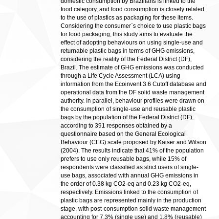
domestic consumption by Brazilians is linked to the
food category, and food consumption is closely related
to the use of plastics as packaging for these items.
Considering the consumer`s choice to use plastic bags
for food packaging, this study aims to evaluate the
effect of adopting behaviours on using single-use and
returnable plastic bags in terms of GHG emissions,
considering the reality of the Federal District (DF),
Brazil. The estimate of GHG emissions was conducted
through a Life Cycle Assessment (LCA) using
information from the Ecoinvent 3.6 Cutoff database and
operational data from the DF solid waste management
authority. In parallel, behaviour profiles were drawn on
the consumption of single-use and reusable plastic
bags by the population of the Federal District (DF),
according to 391 responses obtained by a
questionnaire based on the General Ecological
Behaviour (CEG) scale proposed by Kaiser and Wilson
(2004). The results indicate that 41% of the population
prefers to use only reusable bags, while 15% of
respondents were classified as strict users of single-
use bags, associated with annual GHG emissions in
the order of 0.38 kg CO2-eq and 0.23 kg CO2-eq,
respectively. Emissions linked to the consumption of
plastic bags are represented mainly in the production
stage, with post-consumption solid waste management
accounting for 7.3% (single use) and 1.8% (reusable)