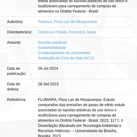
estufa associadas às sacolas plásticas de uso único e
reutilizáveis para carregamento de compras de
alimentos no Distrito Federal - Brasil
Autor(es):
Fujiwara, Flora Lyn de Albuquerque
Orientador(es):
Contreras Pineda, Francisco Javier
Assunto:
Sacolas plásticas
Sustentabilidade
Comportamento do consumidor
Avaliação de Ciclo de Vida (ACV)
Data de
29-Jul-2024
publicação:
Data de
18-Set-2023
defesa:
Referência:
FUJIWARA, Flora Lyn de Albuquerque. Estudo
comparativo das emissões de gases de efeito estufa
associadas às sacolas plásticas de uso único e
reutilizáveis para carregamento de compras de
alimentos no Distrito Federal - Brasil. 2023. 117 f., il.
Dissertação (Mestrado em Tecnologia Ambiental e
Recursos Hídricos) — Universidade de Brasília,
Brasília, 2023.