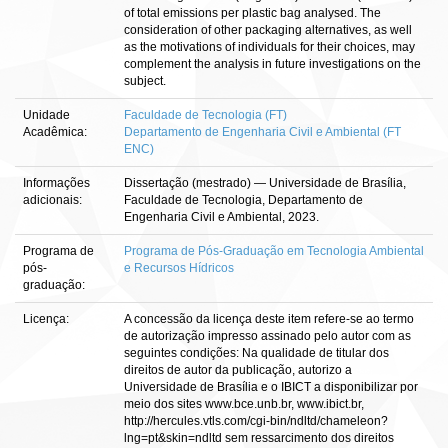
of total emissions per plastic bag analysed. The
consideration of other packaging alternatives, as well
as the motivations of individuals for their choices, may
complement the analysis in future investigations on the
subject.
Unidade
Faculdade de Tecnologia (FT)
Acadêmica:
Departamento de Engenharia Civil e Ambiental (FT
ENC)
Informações
Dissertação (mestrado) — Universidade de Brasília,
adicionais:
Faculdade de Tecnologia, Departamento de
Engenharia Civil e Ambiental, 2023.
Programa de
Programa de Pós-Graduação em Tecnologia Ambiental
pós-
e Recursos Hídricos
graduação:
Licença:
A concessão da licença deste item refere-se ao termo
de autorização impresso assinado pelo autor com as
seguintes condições: Na qualidade de titular dos
direitos de autor da publicação, autorizo a
Universidade de Brasília e o IBICT a disponibilizar por
meio dos sites www.bce.unb.br, www.ibict.br,
http://hercules.vtls.com/cgi-bin/ndltd/chameleon?
lng=pt&skin=ndltd sem ressarcimento dos direitos