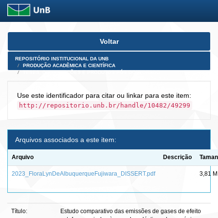
Skip
Voltar
navigation
REPOSITÓRIO INSTITUCIONAL DA UNB
PRODUÇÃO ACADÊMICA E CIENTÍFICA
TESES, DISSERTAÇÕES E PRODUTOS PÓS-DOUTORADO
Use este identificador para citar ou linkar para este item:
http://repositorio.unb.br/handle/10482/49299
Arquivos associados a este item:
Arquivo
Descrição
Taman
2023_FloraLynDeAlbuquerqueFujiwara_DISSERT.pdf
3,81 
Título:
Estudo comparativo das emissões de gases de efeito