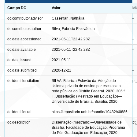
Campo DC
Valor
Id
dc.contributor.advisor
Cassettari, Nathália
-
dc.contributor.author
Silva, Fabrícia Estevão da
-
dc.date.accessioned
2021-05-11T22:42:28Z
-
dc.date.available
2021-05-11T22:42:28Z
-
dc.date.issued
2021-05-11
-
dc.date.submitted
2020-12-21
-
dc.identifier.citation
SILVA, Fabrícia Estevão da. Adoção de
pt
sistema privado de ensino por escolas da
rede pública do Distrito Federal. 2020. 206 f.,
il. Dissertação (Mestrado em Educação)—
Universidade de Brasília, Brasília, 2020.
dc.identifier.uri
https://repositorio.unb.br/handle/10482/40885
-
dc.description
Dissertação (mestrado)—Universidade de
pt
Brasília, Faculdade de Educação, Programa
de Pós-Graduação em Educação, 2020.