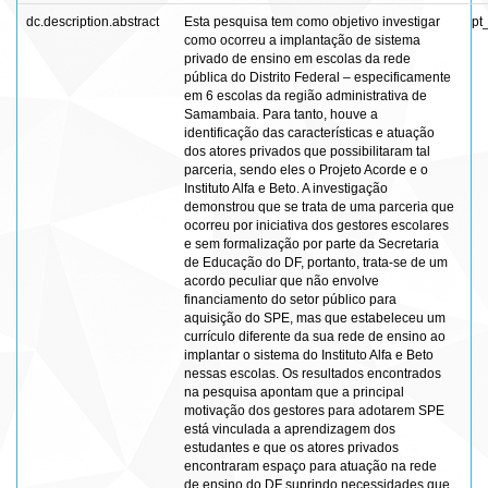
dc.description.abstract
Esta pesquisa tem como objetivo investigar
pt
como ocorreu a implantação de sistema
privado de ensino em escolas da rede
pública do Distrito Federal – especificamente
em 6 escolas da região administrativa de
Samambaia. Para tanto, houve a
identificação das características e atuação
dos atores privados que possibilitaram tal
parceria, sendo eles o Projeto Acorde e o
Instituto Alfa e Beto. A investigação
demonstrou que se trata de uma parceria que
ocorreu por iniciativa dos gestores escolares
e sem formalização por parte da Secretaria
de Educação do DF, portanto, trata-se de um
acordo peculiar que não envolve
financiamento do setor público para
aquisição do SPE, mas que estabeleceu um
currículo diferente da sua rede de ensino ao
implantar o sistema do Instituto Alfa e Beto
nessas escolas. Os resultados encontrados
na pesquisa apontam que a principal
motivação dos gestores para adotarem SPE
está vinculada a aprendizagem dos
estudantes e que os atores privados
encontraram espaço para atuação na rede
de ensino do DF suprindo necessidades que