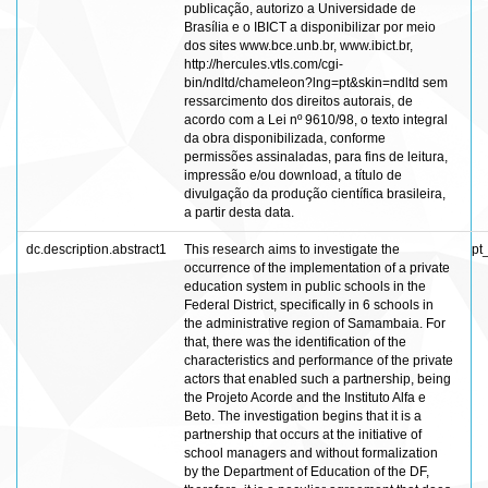
publicação, autorizo a Universidade de
Brasília e o IBICT a disponibilizar por meio
dos sites www.bce.unb.br, www.ibict.br,
http://hercules.vtls.com/cgi-
bin/ndltd/chameleon?lng=pt&skin=ndltd sem
ressarcimento dos direitos autorais, de
acordo com a Lei nº 9610/98, o texto integral
da obra disponibilizada, conforme
permissões assinaladas, para fins de leitura,
impressão e/ou download, a título de
divulgação da produção científica brasileira,
a partir desta data.
dc.description.abstract1
This research aims to investigate the
pt
occurrence of the implementation of a private
education system in public schools in the
Federal District, specifically in 6 schools in
the administrative region of Samambaia. For
that, there was the identification of the
characteristics and performance of the private
actors that enabled such a partnership, being
the Projeto Acorde and the Instituto Alfa e
Beto. The investigation begins that it is a
partnership that occurs at the initiative of
school managers and without formalization
by the Department of Education of the DF,