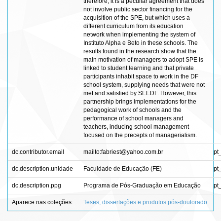
therefore, it is a peculiar agreement that does
not involve public sector financing for the
acquisition of the SPE, but which uses a
different curriculum from its education
network when implementing the system of
Instituto Alpha e Beto in these schools. The
results found in the research show that the
main motivation of managers to adopt SPE is
linked to student learning and that private
participants inhabit space to work in the DF
school system, supplying needs that were not
met and satisfied by SEEDF. However, this
partnership brings implementations for the
pedagogical work of schools and the
performance of school managers and
teachers, inducing school management
focused on the precepts of managerialism.
dc.contributor.email
mailto:fabriest@yahoo.com.br
pt
dc.description.unidade
Faculdade de Educação (FE)
pt
dc.description.ppg
Programa de Pós-Graduação em Educação
pt
Aparece nas coleções:
Teses, dissertações e produtos pós-doutorado