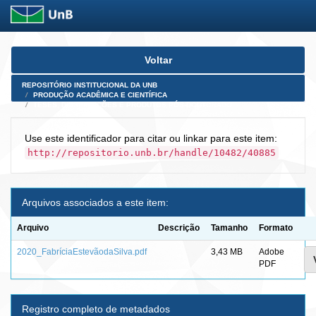
Skip
Voltar
navigation
REPOSITÓRIO INSTITUCIONAL DA UNB
PRODUÇÃO ACADÊMICA E CIENTÍFICA
TESES, DISSERTAÇÕES E PRODUTOS PÓS-DOUTORADO
Use este identificador para citar ou linkar para este item:
http://repositorio.unb.br/handle/10482/40885
Arquivos associados a este item:
Arquivo
Descrição
Tamanho
Formato
2020_FabríciaEstevãodaSilva.pdf
3,43 MB
Adobe
PDF
Registro completo de metadados