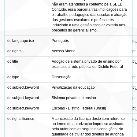
não eram atendidas a contento pela SEEDF.
Contudo, essa parceria traz implicações para
o trabalho pedagógico das escolas e atuação
dos gestores escolares e professores
induzindo a uma gestão escolar voltada aos
preceitos do gerencialismo.
dc.language.iso
Português
pt
dc.rights
Acesso Aberto
pt
dc.title
Adoção de sistema privado de ensino por
pt
escolas da rede pública do Distrito Federal
dc.type
Dissertação
pt
dc.subject.keyword
Privatização da educação
pt
dc.subject.keyword
Sistema privado de ensino
pt
dc.subject.keyword
Escolas - Distrito Federal (Brasil)
pt
dc.rights.license
A concessão da licença deste item refere-se
pt
ao termo de autorização impresso assinado
pelo autor com as seguintes condições: Na
qualidade de titular dos direitos de autor da