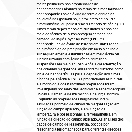
matriz polimérica nas propriedades de
nanocompósitos híbridos na forma de filmes formados
por nanopartículas de óxido de ferro e diferentes
polieletrólitos (polianilina, hidrocloreto de poli(dialil
dimetilamônio) ou poliestireno sulfonado de sódio). Os
filmes foram depositados em substratos planos por
meio da técnica de automontagem camada por
camada, do inglês layer-by-layer (LbL). As
nanopartículas de óxido de ferro foram sintetizadas
pelo método de co-precipitação em meio alcalino e
subsequentemente estabilizadas em meio ácido ou
funcionalizadas com ácido cítrico, formando
suspensões em meio aquoso. Após a caracterização
dos coloides magnéticos, esses foram utilizados como
fonte de nanopartículas para a deposição dos filmes
híbridos pela técnica LbL. As propriedades estruturais
e a morfologia dos nanofilmes preparados foram
investigadas por meio das técnicas de espectroscopias
UV-vis e Raman, e de microscopia de força atômica.
Enquanto as propriedades magnéticas foram
estudadas por meio de curvas de magnetização em
função do campo aplicado, e em função da
temperatura e por ressonância ferromagnética em
função da direção do campo aplicado. As análises dos
dados de campo de ressonância, obtidos por
ressonância ferromagnética para diferentes direções