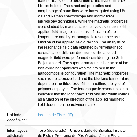
nanoparticles for the deposition of the hybrid films by
LbL technique. The structural properties and
morphology of nanofilms were investigated using UV-
vis and Raman spectroscopy and atomic force
microscopy techniques. While the magnetic properties
were studied by magnetization curves as function of the
applied field, magnetization as a function of the
temperature and by ferromagnetic resonance as a
function of the applied field direction. The analysis of
the resonance field data obtained by ferromagnetic
resonance for different directions of the applied
magnetic field were performed considering the Smit-
Beljers model. The superparamagnetic behavior of the
iron oxide nanoparticles was maintained in the
nanocomposite configuration. The magnetic properties
such as the coercive field and the blocking temperature
depend on the thickness of the nanofilms, the type of
polymer employed. The ferromagnetic resonance data
indicated that the resonance field and line width values
as a function of the direction of the applied magnetic
field depend on the polymer matrix.
Unidade
Instituto de Física (IF)
Acadêmica:
Informações
Tese (doutorado)—Universidade de Brasília, Instituto
adicionais:
de Física, Programa de Pós-Graduação em Física,