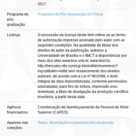
2017.
Programa de
Programa de Pós-Graduação em Física
pós-
graduação:
Licença:
A concessão da licença deste item refere-se ao termo
de autorização impresso assinado pelo autor com as
seguintes condições: Na qualidade de titular dos
direitos de autor da publicação, autorizo a
Universidade de Brasília e o IBICT a disponibilizar por
meio dos sites www.bce.unb.br, www.ibict.br,
http://hercules.vtls.com/cgi-bin/ndltd/chameleon?
lng=pt&skin=ndltd sem ressarcimento dos direitos
autorais, de acordo com a Lei nº 9610/98, o texto
integral da obra disponibilizada, conforme permissões
assinaladas, para fins de leitura, impressão e/ou
download, a título de divulgação da produção científica
brasileira, a partir desta data.
Agência
Coordenação de Aperfeiçoamento de Pessoal de Nível
financiadora:
Superior (CAPES).
Aparece nas
Teses, dissertações e produtos pós-doutorado
coleções: