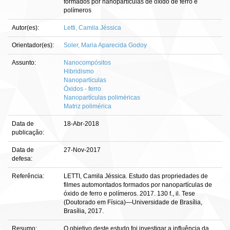
formados por nanopartículas de óxido de ferro e
polímeros
Autor(es):
Letti, Camila Jéssica
Orientador(es):
Soler, Maria Aparecida Godoy
Assunto:
Nanocompósitos
Hibridismo
Nanopartículas
Óxidos - ferro
Nanopartículas poliméricas
Matriz polimérica
Data de
18-Abr-2018
publicação:
Data de
27-Nov-2017
defesa:
Referência:
LETTI, Camila Jéssica. Estudo das propriedades de
filmes automontados formados por nanopartículas de
óxido de ferro e polímeros. 2017. 130 f., il. Tese
(Doutorado em Física)—Universidade de Brasília,
Brasília, 2017.
Resumo:
O objetivo deste estudo foi investigar a influência da