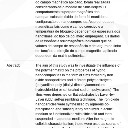
do campo magnético aplicado, foram realizadas
considerando-se o modelo de Smit-Beljers. O
comportamento superparamagnético das
nanopartículas de óxido de ferro foi mantido na
configuração de nanocompósitos. As propriedades
magnéticas tais como o campo coercivo e a
temperatura de bloqueio dependem da espessura dos
nanofilmes, do tipo de polímero empregado. Os dados
de ressonância ferromagnética indicaram que os
valores de campo de ressonância e de largura de linha
em função da direção do campo magnético aplicado
dependem da matriz polimérica.
Abstract:
The aim of this study was to investigate the influence of
the polymer matrix on the properties of hybrid
nanocomposites in the form of films formed by iron
oxide nanoparticles and different polyelectrolytes
(polyaniline, poly (diallyl dimethylammonium
hydrochloride) or sulfonated sodium polystyrene). The
films were deposited on flat substrates by Layer-by-
Layer (LbL) self-assembling technique. The iron oxide
nanoparticles were synthesized by aqueous co-
precipitation and subsequently stabilized in acidic
medium or functionalized with citric acid and then
suspended in aqueous medium. After the magnetic
colloids characterization, these were used as source of