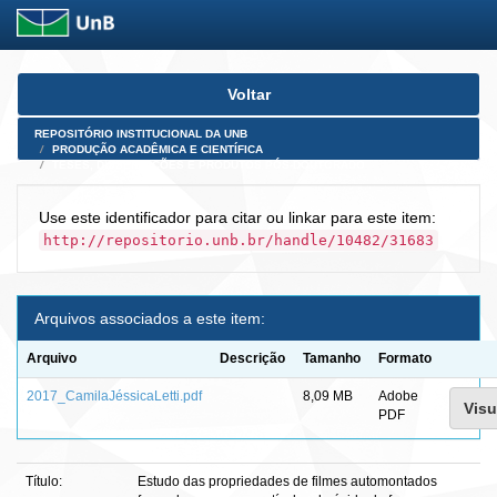
Skip
Voltar
navigation
REPOSITÓRIO INSTITUCIONAL DA UNB
PRODUÇÃO ACADÊMICA E CIENTÍFICA
TESES, DISSERTAÇÕES E PRODUTOS PÓS-DOUTORADO
Use este identificador para citar ou linkar para este item:
http://repositorio.unb.br/handle/10482/31683
Arquivos associados a este item:
Arquivo
Descrição
Tamanho
Formato
2017_CamilaJéssicaLetti.pdf
8,09 MB
Adobe
Visu
PDF
Título:
Estudo das propriedades de filmes automontados