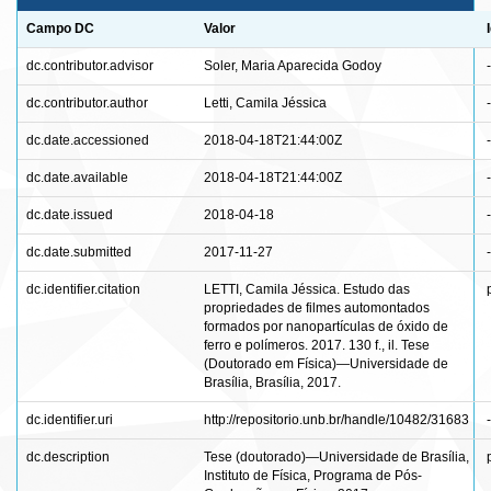
Campo DC
Valor
dc.contributor.advisor
Soler, Maria Aparecida Godoy
-
dc.contributor.author
Letti, Camila Jéssica
-
dc.date.accessioned
2018-04-18T21:44:00Z
-
dc.date.available
2018-04-18T21:44:00Z
-
dc.date.issued
2018-04-18
-
dc.date.submitted
2017-11-27
-
dc.identifier.citation
LETTI, Camila Jéssica. Estudo das
propriedades de filmes automontados
formados por nanopartículas de óxido de
ferro e polímeros. 2017. 130 f., il. Tese
(Doutorado em Física)—Universidade de
Brasília, Brasília, 2017.
dc.identifier.uri
http://repositorio.unb.br/handle/10482/31683
-
dc.description
Tese (doutorado)—Universidade de Brasília,
Instituto de Física, Programa de Pós-