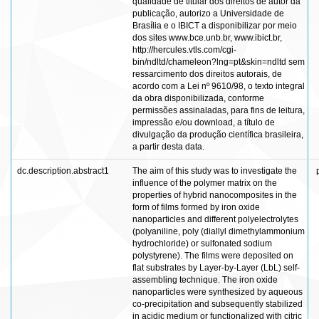
qualidade de titular dos direitos de autor da
publicação, autorizo a Universidade de
Brasília e o IBICT a disponibilizar por meio
dos sites www.bce.unb.br, www.ibict.br,
http://hercules.vtls.com/cgi-
bin/ndltd/chameleon?lng=pt&skin=ndltd sem
ressarcimento dos direitos autorais, de
acordo com a Lei nº 9610/98, o texto integral
da obra disponibilizada, conforme
permissões assinaladas, para fins de leitura,
impressão e/ou download, a título de
divulgação da produção científica brasileira,
a partir desta data.
dc.description.abstract1
The aim of this study was to investigate the
influence of the polymer matrix on the
properties of hybrid nanocomposites in the
form of films formed by iron oxide
nanoparticles and different polyelectrolytes
(polyaniline, poly (diallyl dimethylammonium
hydrochloride) or sulfonated sodium
polystyrene). The films were deposited on
flat substrates by Layer-by-Layer (LbL) self-
assembling technique. The iron oxide
nanoparticles were synthesized by aqueous
co-precipitation and subsequently stabilized
in acidic medium or functionalized with citric