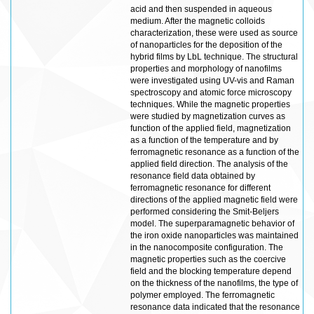
acid and then suspended in aqueous
medium. After the magnetic colloids
characterization, these were used as source
of nanoparticles for the deposition of the
hybrid films by LbL technique. The structural
properties and morphology of nanofilms
were investigated using UV-vis and Raman
spectroscopy and atomic force microscopy
techniques. While the magnetic properties
were studied by magnetization curves as
function of the applied field, magnetization
as a function of the temperature and by
ferromagnetic resonance as a function of the
applied field direction. The analysis of the
resonance field data obtained by
ferromagnetic resonance for different
directions of the applied magnetic field were
performed considering the Smit-Beljers
model. The superparamagnetic behavior of
the iron oxide nanoparticles was maintained
in the nanocomposite configuration. The
magnetic properties such as the coercive
field and the blocking temperature depend
on the thickness of the nanofilms, the type of
polymer employed. The ferromagnetic
resonance data indicated that the resonance