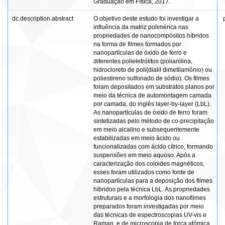
Graduação em Física, 2017.
dc.description.abstract
O objetivo deste estudo foi investigar a
influência da matriz polimérica nas
propriedades de nanocompósitos híbridos
na forma de filmes formados por
nanopartículas de óxido de ferro e
diferentes polieletrólitos (polianilina,
hidrocloreto de poli(dialil dimetilamônio) ou
poliestireno sulfonado de sódio). Os filmes
foram depositados em substratos planos por
meio da técnica de automontagem camada
por camada, do inglês layer-by-layer (LbL).
As nanopartículas de óxido de ferro foram
sintetizadas pelo método de co-precipitação
em meio alcalino e subsequentemente
estabilizadas em meio ácido ou
funcionalizadas com ácido cítrico, formando
suspensões em meio aquoso. Após a
caracterização dos coloides magnéticos,
esses foram utilizados como fonte de
nanopartículas para a deposição dos filmes
híbridos pela técnica LbL. As propriedades
estruturais e a morfologia dos nanofilmes
preparados foram investigadas por meio
das técnicas de espectroscopias UV-vis e
Raman, e de microscopia de força atômica.