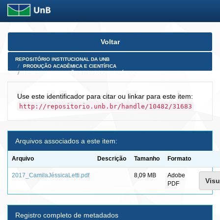
Skip
Voltar
navigation
REPOSITÓRIO INSTITUCIONAL DA UNB
PRODUÇÃO ACADÊMICA E CIENTÍFICA
TESES, DISSERTAÇÕES E PRODUTOS PÓS-DOUTORADO
Use este identificador para citar ou linkar para este item:
http://repositorio.unb.br/handle/10482/31683
Arquivos associados a este item:
Arquivo
Descrição
Tamanho
Formato
2017_CamilaJéssicaLetti.pdf
8,09 MB
Adobe
Visu
PDF
Registro completo de metadados