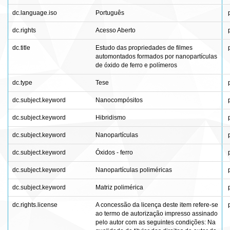
dc.language.iso
Português
dc.rights
Acesso Aberto
dc.title
Estudo das propriedades de filmes
automontados formados por nanopartículas
de óxido de ferro e polímeros
dc.type
Tese
dc.subject.keyword
Nanocompósitos
dc.subject.keyword
Hibridismo
dc.subject.keyword
Nanopartículas
dc.subject.keyword
Óxidos - ferro
dc.subject.keyword
Nanopartículas poliméricas
dc.subject.keyword
Matriz polimérica
dc.rights.license
A concessão da licença deste item refere-se
ao termo de autorização impresso assinado
pelo autor com as seguintes condições: Na