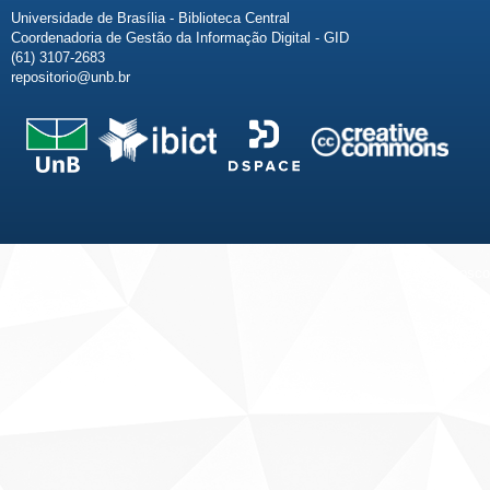
Universidade de Brasília - Biblioteca Central
Coordenadoria de Gestão da Informação Digital - GID
(61) 3107-2683
repositorio@unb.br
Fale conosco
Sobre