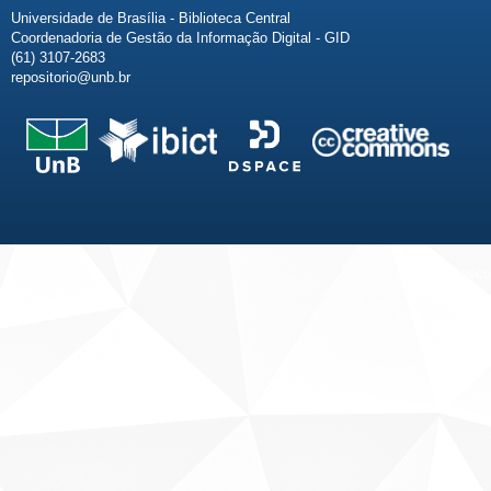
Universidade de Brasília - Biblioteca Central
Coordenadoria de Gestão da Informação Digital - GID
(61) 3107-2683
repositorio@unb.br
Fale conosco
Sobre