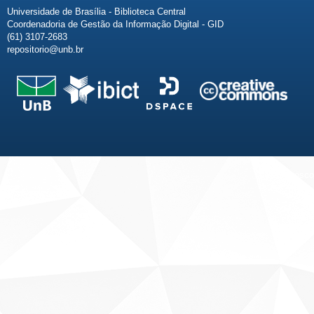
Universidade de Brasília - Biblioteca Central
Coordenadoria de Gestão da Informação Digital - GID
(61) 3107-2683
repositorio@unb.br
Fale conosco
Sobre