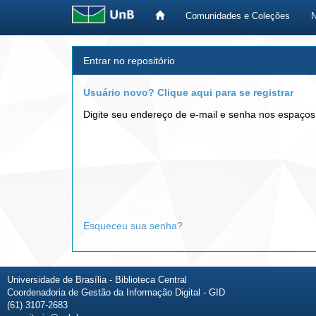
Comunidades e Coleções
Skip
Entrar no repositório
navigation
Usuário novo? Clique aqui para se registrar
Digite seu endereço de e-mail e senha nos espaços
Esqueceu sua senha?
Universidade de Brasília - Biblioteca Central
Coordenadoria de Gestão da Informação Digital - GID
(61) 3107-2683