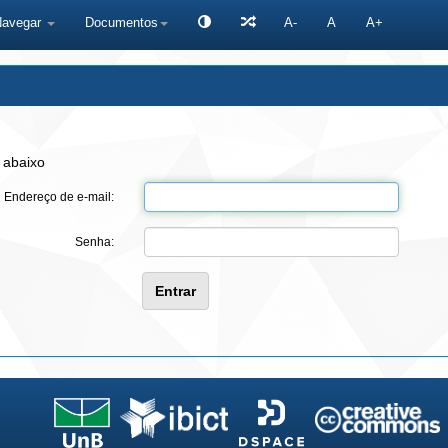
Navegar
Documentos
A-
A
A+
 abaixo
Endereço de e-mail:
Senha: