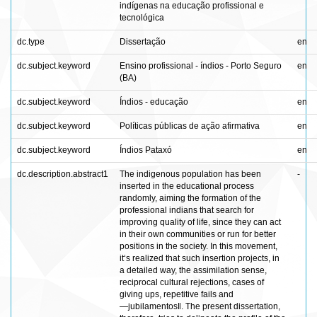
indígenas na educação profissional e
tecnológica
dc.type
Dissertação
en
dc.subject.keyword
Ensino profissional - índios - Porto Seguro
en
(BA)
dc.subject.keyword
Índios - educação
en
dc.subject.keyword
Políticas públicas de ação afirmativa
en
dc.subject.keyword
Índios Pataxó
en
dc.description.abstract1
The indigenous population has been
-
inserted in the educational process
randomly, aiming the formation of the
professional indians that search for
improving quality of life, since they can act
in their own communities or run for better
positions in the society. In this movement,
it‘s realized that such insertion projects, in
a detailed way, the assimilation sense,
reciprocal cultural rejections, cases of
giving ups, repetitive fails and
―jubilamentos‖. The present dissertation,