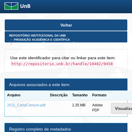
Skip
Voltar
navigation
REPOSITÓRIO INSTITUCIONAL DA UNB
PRODUÇÃO ACADÊMICA E CIENTÍFICA
TESES, DISSERTAÇÕES E PRODUTOS PÓS-DOUTORADO
Use este identificador para citar ou linkar para este item:
http://repositorio.unb.br/handle/10482/9458
Arquivos associados a este item:
Arquivo
Descrição
Tamanho
Formato
2011_CarlaCamuso.pdf
2,35 MB
Adobe
Visualiza
PDF
Registro completo de metadados