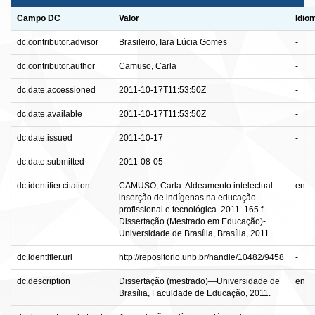
Campo DC
Valor
Idio
dc.contributor.advisor
Brasileiro, Iara Lúcia Gomes
-
dc.contributor.author
Camuso, Carla
-
dc.date.accessioned
2011-10-17T11:53:50Z
-
dc.date.available
2011-10-17T11:53:50Z
-
dc.date.issued
2011-10-17
-
dc.date.submitted
2011-08-05
-
dc.identifier.citation
CAMUSO, Carla. Aldeamento intelectual
en
inserção de indígenas na educação
profissional e tecnológica. 2011. 165 f.
Dissertação (Mestrado em Educação)-
Universidade de Brasília, Brasília, 2011.
dc.identifier.uri
http://repositorio.unb.br/handle/10482/9458
-
dc.description
Dissertação (mestrado)—Universidade de
en
Brasília, Faculdade de Educação, 2011.