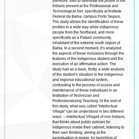
therefore, tries to delineate the profile of the
Indians present at the Professional and
Technological Net, specifically at Institute
Federal da Bahia, campus Porto Seguro.
The study allows the identification of these
profiles in a wide way while indigenous
people from the Northeast, and more
specifically as a Pataxó community,
inhabitant of the extreme south region of
Bahia. In a second moment, it‘s analyzed
the aspects of these inclusions through the
features of the indigenous student and the
execution of an affirmative action. The
study had as a base, firstly, a wide analysis
of the student‘s situation in the indigenous
and regional educational system,
contrasting to the process of access and
maintenance of these individuals in an
Institution of Technician and
Professionalizing Teaching. At the end of
this study, what was called "Intellectual
Village" can be understood in two different
ways: ―Intellectual Village‖ of non-Indians,
that thinks about public policies for
indigenous inside their cabinet, listening to
their own thinking, aiming at the
perpetuation in power, by launching of