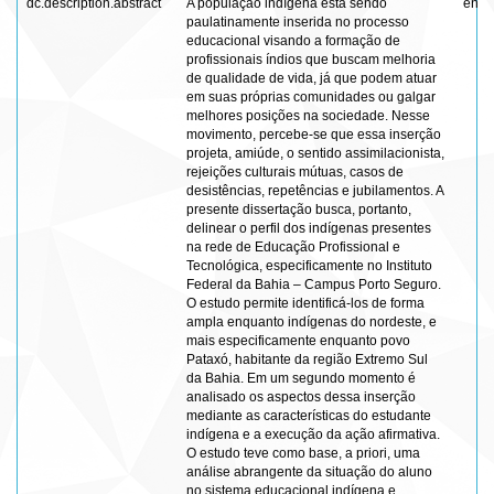
dc.description.abstract
A população indígena está sendo
en
paulatinamente inserida no processo
educacional visando a formação de
profissionais índios que buscam melhoria
de qualidade de vida, já que podem atuar
em suas próprias comunidades ou galgar
melhores posições na sociedade. Nesse
movimento, percebe-se que essa inserção
projeta, amiúde, o sentido assimilacionista,
rejeições culturais mútuas, casos de
desistências, repetências e jubilamentos. A
presente dissertação busca, portanto,
delinear o perfil dos indígenas presentes
na rede de Educação Profissional e
Tecnológica, especificamente no Instituto
Federal da Bahia – Campus Porto Seguro.
O estudo permite identificá-los de forma
ampla enquanto indígenas do nordeste, e
mais especificamente enquanto povo
Pataxó, habitante da região Extremo Sul
da Bahia. Em um segundo momento é
analisado os aspectos dessa inserção
mediante as características do estudante
indígena e a execução da ação afirmativa.
O estudo teve como base, a priori, uma
análise abrangente da situação do aluno
no sistema educacional indígena e