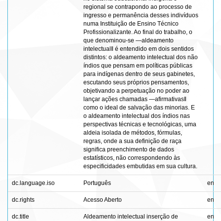
regional se contrapondo ao processo de
ingresso e permanência desses indivíduos
numa Instituição de Ensino Técnico
Profissionalizante. Ao final do trabalho, o
que denominou-se ―aldeamento
intelectual‖ é entendido em dois sentidos
distintos: o aldeamento intelectual dos não
índios que pensam em políticas públicas
para indígenas dentro de seus gabinetes,
escutando seus próprios pensamentos,
objetivando a perpetuação no poder ao
lançar ações chamadas ―afirmativas‖
como o ideal de salvação das minorias. E
o aldeamento intelectual dos índios nas
perspectivas técnicas e tecnológicas, uma
aldeia isolada de métodos, fórmulas,
regras, onde a sua definição de raça
significa preenchimento de dados
estatísticos, não correspondendo às
especificidades embutidas em sua cultura.
dc.language.iso
Português
en
dc.rights
Acesso Aberto
en
dc.title
Aldeamento intelectual inserção de
en