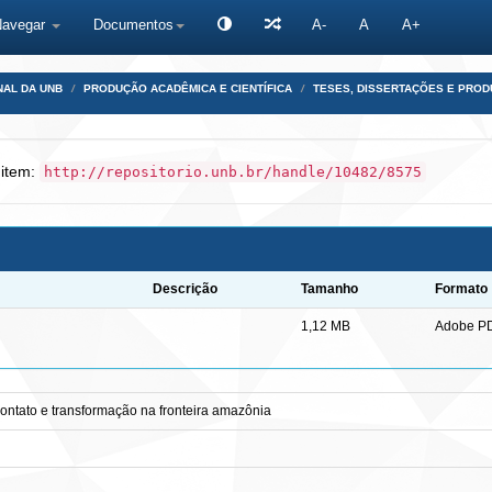
Navegar
Documentos
A-
A
A+
NAL DA UNB
PRODUÇÃO ACADÊMICA E CIENTÍFICA
TESES, DISSERTAÇÕES E PRO
 item:
http://repositorio.unb.br/handle/10482/8575
Descrição
Tamanho
Formato
1,12 MB
Adobe P
ontato e transformação na fronteira amazônia