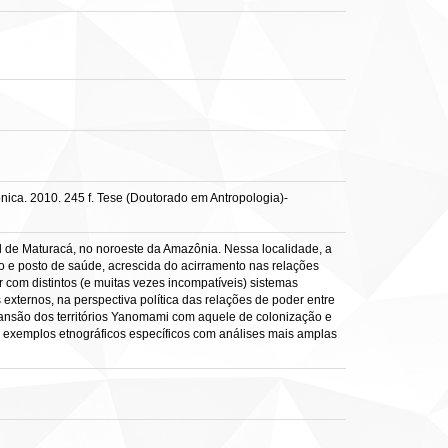
ica. 2010. 245 f. Tese (Doutorado em Antropologia)-
l de Maturacá, no noroeste da Amazônia. Nessa localidade, a
o e posto de saúde, acrescida do acirramento nas relações
com distintos (e muitas vezes incompatíveis) sistemas
ternos, na perspectiva política das relações de poder entre
pansão dos territórios Yanomami com aquele de colonização e
o exemplos etnográficos específicos com análises mais amplas