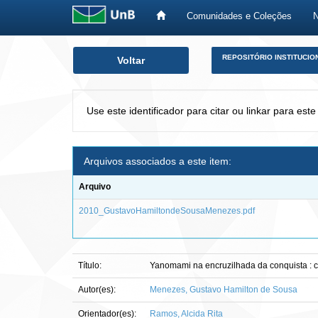
Comunidades e Coleções
Skip
REPOSITÓRIO INSTITUCIO
Voltar
navigation
Use este identificador para citar ou linkar para este
Arquivos associados a este item:
Arquivo
2010_GustavoHamiltondeSousaMenezes.pdf
Título:
Yanomami na encruzilhada da conquista : c
Autor(es):
Menezes, Gustavo Hamilton de Sousa
Orientador(es):
Ramos, Alcida Rita