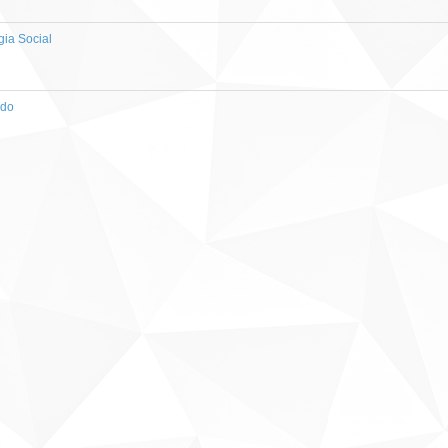
ia Social
ado