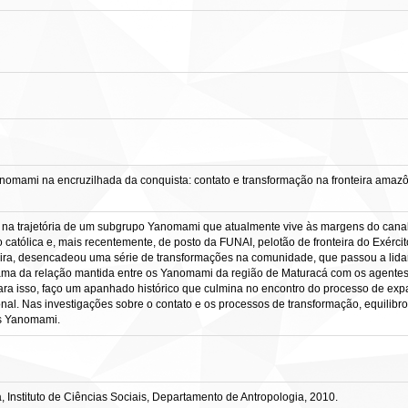
ami na encruzilhada da conquista: contato e transformação na fronteira amazôn
s na trajetória de um subgrupo Yanomami que atualmente vive às margens do cana
atólica e, mais recentemente, de posto da FUNAI, pelotão de fronteira do Exércit
ra, desencadeou uma série de transformações na comunidade, que passou a lidar 
ma da relação mantida entre os Yanomami da região de Maturacá com os agentes ex
Para isso, faço um apanhado histórico que culmina no encontro do processo de ex
al. Nas investigações sobre o contato e os processos de transformação, equilibr
os Yanomami.
 Instituto de Ciências Sociais, Departamento de Antropologia, 2010.