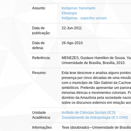
Assunto:
Indígenas Yanomami
Etnologia
Indígenas - aspectos sociais
Data de
22-Jun-2011
publicação:
Data de
26-Ago-2010
defesa:
Referência:
MENEZES, Gustavo Hamilton de Sousa. Yanom
Universidade de Brasília, Brasília, 2010.
Resumo:
Esta tese descreve e analisa alguns ponto
presença por cinco décadas de uma missão c
com o município de São Gabriel da Cachoei
simbólicos. Pretendo apresentar um panora
minorias étnicas e movimentos coloniais. 
domínio da Amazônia pela sociedade nacion
sobre os discursos externos em relação a
Unidade
Instituto de Ciências Sociais (ICS)
Acadêmica:
Departamento de Antropologia (ICS DAN)
Informações
Tese (doutorado)—Universidade de Brasília,