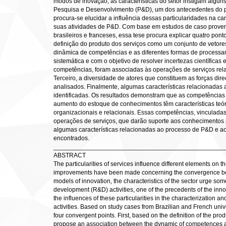
modos de inovação, as características do setor instigam algun
Pesquisa e Desenvolvimento (P&D), um dos antecedentes do p
procura-se elucidar a influência dessas particularidades na ca
suas atividades de P&D. Com base em estudos de caso provenie
brasileiros e franceses, essa tese procura explicar quatro pont
definição do produto dos serviços como um conjunto de vetor
dinâmica de competências e as diferentes formas de process
sistemática e com o objetivo de resolver incertezas científicas
competências, foram associadas às operações de serviços relac
Terceiro, a diversidade de atores que constituem as forças di
analisados. Finalmente, algumas características relacionadas
identificadas. Os resultados demonstram que as competências
aumento do estoque de conhecimentos têm características teó
organizacionais e relacionais. Essas competências, vinculadas
operações de serviços, que darão suporte aos conhecimentos pr
algumas características relacionadas ao processo de P&D e a
encontrados.
________________________________________________
ABSTRACT
The particularities of services influence different elements on
improvements have been made concerning the convergence betw
models of innovation, the characteristics of the sector urge so
development (R&D) activities, one of the precedents of the innova
the influences of these particularities in the characterization an
activities. Based on study cases from Brazilian and French univers
four convergent points. First, based on the definition of the prod
propose an association between the dynamic of competences a