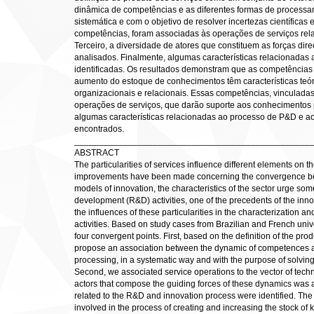
dinâmica de competências e as diferentes formas de process
sistemática e com o objetivo de resolver incertezas científicas
competências, foram associadas às operações de serviços relac
Terceiro, a diversidade de atores que constituem as forças di
analisados. Finalmente, algumas características relacionadas
identificadas. Os resultados demonstram que as competências
aumento do estoque de conhecimentos têm características teó
organizacionais e relacionais. Essas competências, vinculadas
operações de serviços, que darão suporte aos conhecimentos pr
algumas características relacionadas ao processo de P&D e a
encontrados.
________________________________________________
ABSTRACT
The particularities of services influence different elements on
improvements have been made concerning the convergence betw
models of innovation, the characteristics of the sector urge so
development (R&D) activities, one of the precedents of the innova
the influences of these particularities in the characterization an
activities. Based on study cases from Brazilian and French univers
four convergent points. First, based on the definition of the prod
propose an association between the dynamic of competences a
processing, in a systematic way and with the purpose of solving 
Second, we associated service operations to the vector of technic
actors that compose the guiding forces of these dynamics was a
related to the R&D and innovation process were identified. Th
involved in the process of creating and increasing the stock of