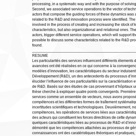
processing, in a systematic way and with the purpose of solving 
Second, we associated service operations to the vector of technic
actors that compose the guiding forces of these dynamics was a
related to the R&D and innovation process were identified. Th
involved in the process of creating and increasing the stock of
characteristics, but also organizational and relational ones. Th
actors, trigger different service operations, which will support
possible to discuss some characteristics related to the R&D pro
found.
________________________________________________
RESUME
Les particularités des services influencent différents élements
avancées ont été réalisées en ce qui concerne à la convergence 
modèles d’innovation, les caractéristiques du secteur induisen
Développement (R&D), un des antecedents du processus d’inn
élucider l’influence de ces particularités sur la caractérisation 
de R&D. Basés sur des études de cas provennant d’hôpitaux unive
thèse cherche à expliquer quatre points convergents. Premièreme
services comme un ensemble de vecteurs, nous avons proposé
compétences et les différentes formes de traîtement systémat
incertitudes scientifiques et technologiques. Deuxièmement, n
compétences, les opérations de services liées aux caractéristi
des acteurs qui constituent les forces directrices de cette dyn
quelques caractéristiques liées au processus de R&D et d’innova
démontré que les compétences attachées au processus de géne
connaissances ont des caratéristiques théoriques et pratiques,