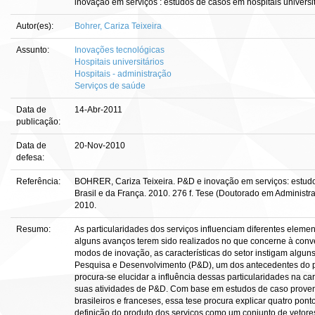
inovação em serviços : estudos de casos em hospitais universit
Autor(es):
Bohrer, Cariza Teixeira
Assunto:
Inovações tecnológicas
Hospitais universitários
Hospitais - administração
Serviços de saúde
Data de
14-Abr-2011
publicação:
Data de
20-Nov-2010
defesa:
Referência:
BOHRER, Cariza Teixeira. P&D e inovação em serviços: estudos
Brasil e da França. 2010. 276 f. Tese (Doutorado em Administra
2010.
Resumo:
As particularidades dos serviços influenciam diferentes eleme
alguns avanços terem sido realizados no que concerne à conve
modos de inovação, as características do setor instigam algun
Pesquisa e Desenvolvimento (P&D), um dos antecedentes do p
procura-se elucidar a influência dessas particularidades na ca
suas atividades de P&D. Com base em estudos de caso provenie
brasileiros e franceses, essa tese procura explicar quatro pont
definição do produto dos serviços como um conjunto de vetor