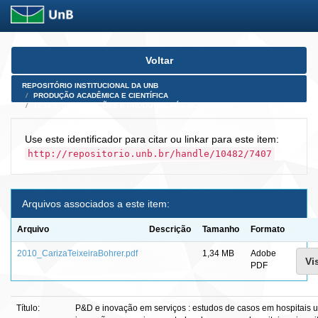
Skip
Voltar
navigation
REPOSITÓRIO INSTITUCIONAL DA UNB
PRODUÇÃO ACADÊMICA E CIENTÍFICA
TESES, DISSERTAÇÕES E PRODUTOS PÓS-DOUTORADO
Use este identificador para citar ou linkar para este item:
http://repositorio.unb.br/handle/10482/7407
Arquivos associados a este item:
Arquivo
Descrição
Tamanho
Formato
2010_CarizaTeixeiraBohrer.pdf
1,34 MB
Adobe
Vi
PDF
Título:
P&D e inovação em serviços : estudos de casos em hospitais u