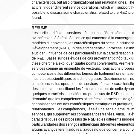
characteristics, but also organizational and relational ones. Th
actors, trigger different service operations, which will support
possible to discuss some characteristics related to the R&D pro
found.
________________________________________________
RESUME
Les particularités des services influencent différents élements
avancées ont été réalisées en ce qui concerne à la convergence 
modèles d’innovation, les caractéristiques du secteur induisen
Développement (R&D), un des antecedents du processus d’inn
élucider l’influence de ces particularités sur la caractérisation 
de R&D. Basés sur des études de cas provennant d’hôpitaux unive
thèse cherche à expliquer quatre points convergents. Premièreme
services comme un ensemble de vecteurs, nous avons proposé
compétences et les différentes formes de traîtement systémat
incertitudes scientifiques et technologiques. Deuxièmement, n
compétences, les opérations de services liées aux caractéristi
des acteurs qui constituent les forces directrices de cette dyn
quelques caractéristiques liées au processus de R&D et d’innova
démontré que les compétences attachées au processus de géne
connaissances ont des caratéristiques théoriques et pratiques,
relationnelles. Ces compétences, liées à une serie d’acteurs, m
services, qui supportent les connaissances traîtées. Ainsi, il a é
caractéristiques des processus de R&D et les différents modèl
particularidades dos serviços influenciam diferentes elemento
alguns avanços terem sido realizados no que concerne à conve