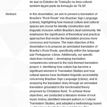
de que os Estudos de Tradução na área cultural
também façam parte da formação do TILSP.
Abstract:
In this dissertation, we aim to present a translation of
Brasília's "Rock Route" into Brazilian Sign Language
(Libras), highlighting how musical culture and cultural
spaces are crucial for identity construction and
linguistic inclusion within Brasília's deaf community. We
emphasize the significance of theoretical and practical
approaches that render the translation process more
conscious and humane. The main objective of this
dissertation is to propose an annotated translation of
Brasília’s Rock Route, specifically within the language
pair Portuguese–Libras. Additionally, our specific
objectives include: i. developing translation
competencies relevant to the rock-themed translation
project; ii. identifying how culture has become a
significant element in Translation Studies and how
cultural spaces have facilitated linguistic accessibility
concerning Brazilian Sign Language (Libras); and iii.
analyzing the translation diary through an annotated
translation grounded in the functionalist theory
proposed by Christiane Nord. To achieve these
objectives, we conducted a literature review of rock
music history, identified relevant authors in Cultural
Translation Studies, and adopted a methodology based