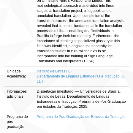
on Christiane Nord's Functionalist Model. This
methodological approach was divided into three
stages: a. translation project, b. logbook, and c.
annotated translation. Upon completion of the
translation process, the annotated translation analysis
revealed that culture is fundamental in the translation
process into Libras, enabling deaf individuals in
Brasília to forge their local identity. Furthermore, the
importance of creating a specialized glossary in this
field was identified, alongside the necessity for
translation studies in cultural contexts to be
incorporated into the training of Sign Language
Translators and Interpreters (TILSP).
Unidade
Instituto de Letras (IL)
Acadêmica:
Departamento de Línguas Estrangeiras e Tradução (IL
LET)
Informações
Dissertação (mestrado) — Universidade de Brasília,
adicionais:
Instituto de Letras, Departamento de Línguas
Estrangeiras e Tradução, Programa de Pós-Graduação
em Estudos da Tradução, 2025.
Programa de
Programa de Pós-Graduação em Estudos da Tradução
pós-
graduação: