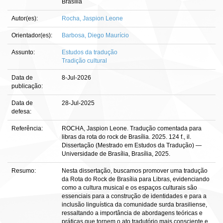
Brasília
Autor(es):
Rocha, Jaspion Leone
Orientador(es):
Barbosa, Diego Maurício
Assunto:
Estudos da tradução
Tradição cultural
Data de
8-Jul-2026
publicação:
Data de
28-Jul-2025
defesa:
Referência:
ROCHA, Jaspion Leone. Tradução comentada para
libras da rota do rock de Brasília. 2025. 124 f., il.
Dissertação (Mestrado em Estudos da Tradução) —
Universidade de Brasília, Brasília, 2025.
Resumo:
Nesta dissertação, buscamos promover uma tradução
da Rota do Rock de Brasília para Libras, evidenciando
como a cultura musical e os espaços culturais são
essenciais para a construção de identidades e para a
inclusão linguística da comunidade surda brasiliense,
ressaltando a importância de abordagens teóricas e
práticas que tornem o ato tradutório mais consciente e