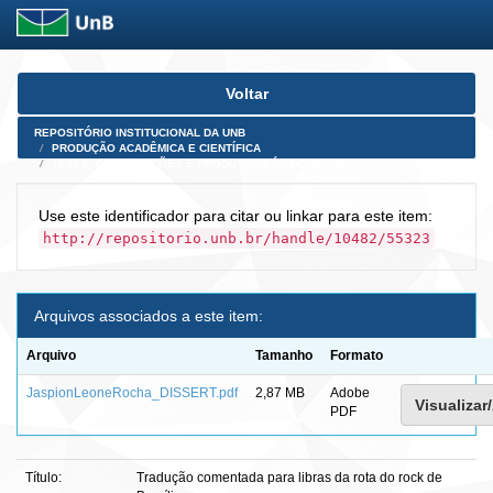
Skip
Voltar
navigation
REPOSITÓRIO INSTITUCIONAL DA UNB
PRODUÇÃO ACADÊMICA E CIENTÍFICA
TESES, DISSERTAÇÕES E PRODUTOS PÓS-DOUTORADO
Use este identificador para citar ou linkar para este item:
http://repositorio.unb.br/handle/10482/55323
Arquivos associados a este item:
Arquivo
Tamanho
Formato
JaspionLeoneRocha_DISSERT.pdf
2,87 MB
Adobe
Visualizar/
PDF
Título:
Tradução comentada para libras da rota do rock de