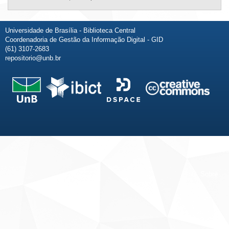
Universidade de Brasília - Biblioteca Central
Coordenadoria de Gestão da Informação Digital - GID
(61) 3107-2683
repositorio@unb.br
Fale conosco
Sobre