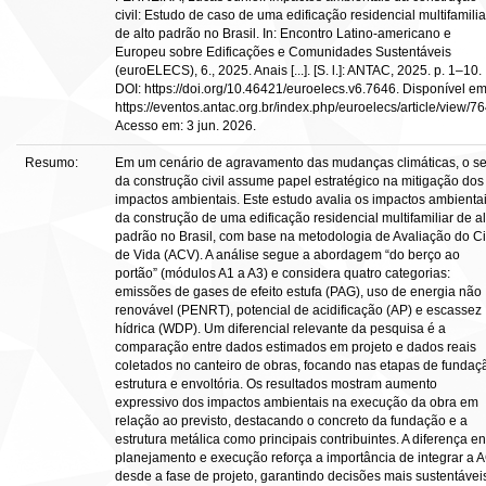
civil: Estudo de caso de uma edificação residencial multifamilia
de alto padrão no Brasil. In: Encontro Latino-americano e
Europeu sobre Edificações e Comunidades Sustentáveis
(euroELECS), 6., 2025. Anais [...]. [S. l.]: ANTAC, 2025. p. 1–10.
DOI: https://doi.org/10.46421/euroelecs.v6.7646. Disponível em
https://eventos.antac.org.br/index.php/euroelecs/article/view/76
Acesso em: 3 jun. 2026.
Resumo:
Em um cenário de agravamento das mudanças climáticas, o se
da construção civil assume papel estratégico na mitigação dos
impactos ambientais. Este estudo avalia os impactos ambienta
da construção de uma edificação residencial multifamiliar de al
padrão no Brasil, com base na metodologia de Avaliação do Ci
de Vida (ACV). A análise segue a abordagem “do berço ao
portão” (módulos A1 a A3) e considera quatro categorias:
emissões de gases de efeito estufa (PAG), uso de energia não
renovável (PENRT), potencial de acidificação (AP) e escassez
hídrica (WDP). Um diferencial relevante da pesquisa é a
comparação entre dados estimados em projeto e dados reais
coletados no canteiro de obras, focando nas etapas de fundaç
estrutura e envoltória. Os resultados mostram aumento
expressivo dos impactos ambientais na execução da obra em
relação ao previsto, destacando o concreto da fundação e a
estrutura metálica como principais contribuintes. A diferença en
planejamento e execução reforça a importância de integrar a 
desde a fase de projeto, garantindo decisões mais sustentávei