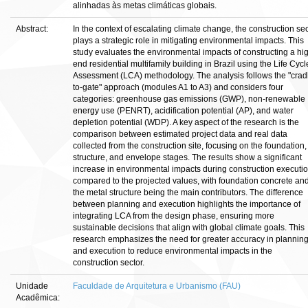
alinhadas às metas climáticas globais.
Abstract:
In the context of escalating climate change, the construction se
plays a strategic role in mitigating environmental impacts. This
study evaluates the environmental impacts of constructing a hi
end residential multifamily building in Brazil using the Life Cycl
Assessment (LCA) methodology. The analysis follows the "crad
to-gate" approach (modules A1 to A3) and considers four
categories: greenhouse gas emissions (GWP), non-renewable
energy use (PENRT), acidification potential (AP), and water
depletion potential (WDP). A key aspect of the research is the
comparison between estimated project data and real data
collected from the construction site, focusing on the foundation,
structure, and envelope stages. The results show a significant
increase in environmental impacts during construction executi
compared to the projected values, with foundation concrete an
the metal structure being the main contributors. The difference
between planning and execution highlights the importance of
integrating LCA from the design phase, ensuring more
sustainable decisions that align with global climate goals. This
research emphasizes the need for greater accuracy in plannin
and execution to reduce environmental impacts in the
construction sector.
Unidade
Faculdade de Arquitetura e Urbanismo (FAU)
Acadêmica: