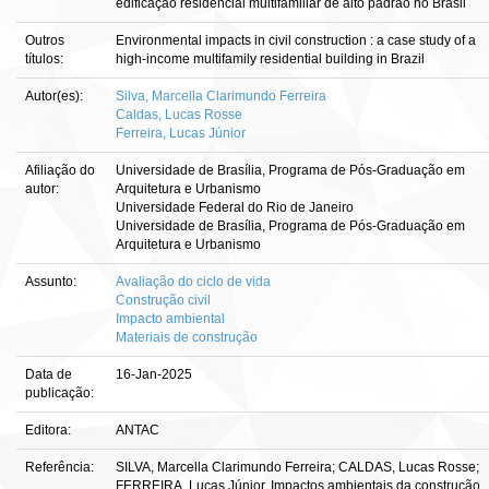
edificação residencial multifamiliar de alto padrão no Brasil
Outros
Environmental impacts in civil construction : a case study of a
títulos:
high-income multifamily residential building in Brazil
Autor(es):
Silva, Marcella Clarimundo Ferreira
Caldas, Lucas Rosse
Ferreira, Lucas Júnior
Afiliação do
Universidade de Brasília, Programa de Pós-Graduação em
autor:
Arquitetura e Urbanismo
Universidade Federal do Rio de Janeiro
Universidade de Brasília, Programa de Pós-Graduação em
Arquitetura e Urbanismo
Assunto:
Avaliação do ciclo de vida
Construção civil
Impacto ambiental
Materiais de construção
Data de
16-Jan-2025
publicação:
Editora:
ANTAC
Referência:
SILVA, Marcella Clarimundo Ferreira; CALDAS, Lucas Rosse;
FERREIRA, Lucas Júnior. Impactos ambientais da construção