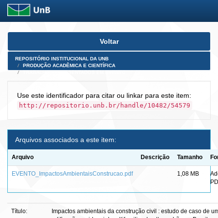
Skip
Voltar
navigation
REPOSITÓRIO INSTITUCIONAL DA UNB
PRODUÇÃO ACADÊMICA E CIENTÍFICA
TRABALHOS APRESENTADOS EM EVENTO
Use este identificador para citar ou linkar para este item:
http://repositorio.unb.br/handle/10482/54579
Arquivos associados a este item:
Arquivo
Descrição
Tamanho
Fo
EVENTO_ImpactosAmbientaisConstrucao.pdf
1,08 MB
Ad
PD
Título:
Impactos ambientais da construção civil : estudo de caso de u