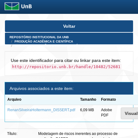
Skip
Voltar
navigation
REPOSITÓRIO INSTITUCIONAL DA UNB
PRODUÇÃO ACADÊMICA E CIENTÍFICA
TESES, DISSERTAÇÕES E PRODUTOS PÓS-DOUTORADO
Use este identificador para citar ou linkar para este item:
http://repositorio.unb.br/handle/10482/52681
Arquivos associados a este item:
Arquivo
Tamanho
Formato
RenanSilveiraHoltermann_DISSERT.pdf
6,09 MB
Adobe
Visual
PDF
Título:
Modelagem de riscos inerentes ao processo de