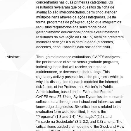
concentradas nas duas primeiras categorias. Os
resultados revelaram que os quesitos da ficha de
avaliação são interconectados, permitindo atender
múltiplos itens através de ações integradas. Desta
forma, programas de pós-graduação que integrem os
requisitos regulatórios aos seus modelos de
gerenciamento educacional podem extrair melhores
resultados da avaliação da CAPES, além de prestarem
melhores serviços à sua comunidade (discentes,
docentes, pesquisadores e/ou sociedade civil).
Abstract:
Through maintenance evaluations, CAPES analyzes
the performance of stricto sensu graduate programs,
indicating those that will receive an increase,
maintenance, or decrease in their ratings. This
regulatory activity poses risks to the programs, which is
why this dissertation research modeled the inherent
risk factors of the Professional Master’s in Public
Administration, based on the Evaluation Form of
CAPES Area 27. Using System Dynamics, the research
collected data through semi-structured interviews and
knowledge diagnostics. Six critical items related to the
evaluation form were identified, linked to the
"Programa" (1.3 and 1.4), "Formação" (2.2), and
"Impacto na Sociedade" (3.1, 3.2, and 3.3) criteria. The
critical items guided the modeling of the Stock and Flow