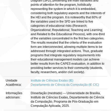
Diagram (SFD), presenting the main variables and
points of attention for the program, holistically
representing the system in which it is embedded,
considering both regulatory aspects and the interests of
the HEI and the program. It is noteworthy that 60% of
the variables used in the SFD are linked to five
categories of educational risks (Research;
Organizational; Reputational; Teaching and Learning;
and Related to the Educational Process), with one-third
of the variables concentrated in the first two categories.
The results revealed that the criteria of the evaluation
form are interconnected, allowing multiple items to be
addressed through integrated actions. Thus, graduate
programs that integrate regulatory requirements into
their educational management models can achieve
better results from the CAPES evaluation, in addition to
providing better services to their community (students,
faculty, researchers, and/or civil society).
Unidade
Instituto de Ciências Exatas (IE)
Acadêmica:
Departamento de Ciência da Computação (IE CIC)
Informações
Dissertação (mestrado) — Universidade de Brasília,
adicionais:
Instituto de Ciências Exatas, Departamento de Ciência
da Computação, Programa de Pós-Graduação em
Computação Aplicada, 2025.