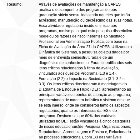
Resumo:
Através de avaliações de manutenção a CAPES
analisa o desempenho dos programas de pós-
graduação stricto sensu, indicando àqueles que terão
acréscimo, manutenção ou decréscimo das suas notas.
Essa atividade regulatória incide em risco aos
programas, motivo pelo qual esta pesquisa dissertativa
modelou os fatores de risco inerentes ao Mestrado
Profissional em Administração Pública, com base na
Ficha de Avaliação da Área 27 da CAPES. Utilizando a
Dinâmica de Sistemas, a pesquisa coletou dados por
meio de entrevista semiestruturada e de um
diagnóstico de conhecimento. Foram identificados seis
itens críticos relacionados à ficha de avaliação,
vinculados aos quesitos Programa (1.3 e 1.4),
Formação (2.2) e Impacto na Sociedade (3.1, 3.2 e
3.3). Os itens críticos direcionaram à modelagem do
Diagrama de Estoque e Fluxo (DEF), apresentando as
principais variáveis e pontos de atenção ao programa,
representando de maneira holística o sistema em que
se está imerso, onde se considerou tanto os aspectos
regulatórios, quanto os interesses da IES e do
programa. Destaca-se que 60% das variáveis
utilizadas no DEF estão vinculadas à cinco categorias
de riscos educacionais(de Pesquisa; Organizacionais;
Reputacional; Aprendizagem e Ensino e; Relacionado
ao processo educacional), com 1/3 das variáveis