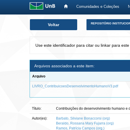
Comunidades e Coleções
Skip
REPOSITÓRIO INSTITUCIO
Voltar
navigation
Use este identificador para citar ou linkar para este
Arquivos associados a este item:
Arquivo
LIVRO_ContribuicoesDesenvolvimentoHumanoV3.pdf
Título:
Contribuições do desenvolvimento humano e da
Autor(es):
Barbato, Silviane Bonaccorsi (org)
Beraldo, Rossana Mary Fujarra (org)
Ramos, Patrícia Campos (org.)