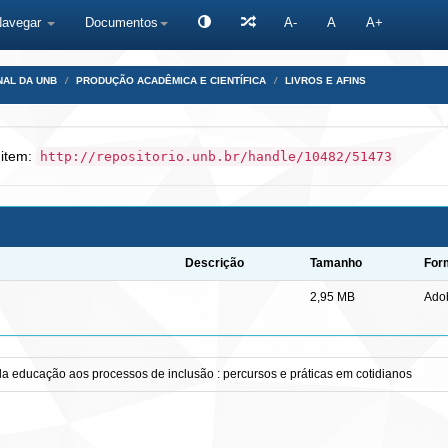
Navegar
Documentos
A-
A
A+
NAL DA UNB
PRODUÇÃO ACADÊMICA E CIENTÍFICA
LIVROS E AFINS
 item:
http://repositorio.unb.br/handle/10482/51473
Descrição
Tamanho
For
2,95 MB
Ado
 educação aos processos de inclusão : percursos e práticas em cotidianos