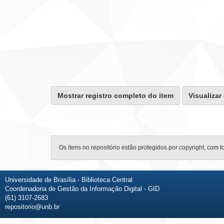
Mostrar registro completo do item
Visualizar
Os itens no repositório estão protegidos por copyright, com t
Universidade de Brasília - Biblioteca Central
Coordenadoria de Gestão da Informação Digital - GID
(61) 3107-2683
repositorio@unb.br