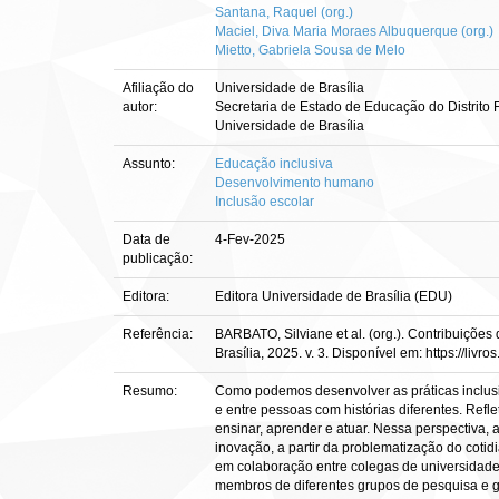
Santana, Raquel (org.)
Maciel, Diva Maria Moraes Albuquerque (org.)
Mietto, Gabriela Sousa de Melo
Afiliação do
Universidade de Brasília
autor:
Secretaria de Estado de Educação do Distrito 
Universidade de Brasília
Assunto:
Educação inclusiva
Desenvolvimento humano
Inclusão escolar
Data de
4-Fev-2025
publicação:
Editora:
Editora Universidade de Brasília (EDU)
Referência:
BARBATO, Silviane et al. (org.). Contribuiçõe
Brasília, 2025. v. 3. Disponível em: https://liv
Resumo:
Como podemos desenvolver as práticas inclusi
e entre pessoas com histórias diferentes. Re
ensinar, aprender e atuar. Nessa perspectiva, 
inovação, a partir da problematização do cotidi
em colaboração entre colegas de universidades 
membros de diferentes grupos de pesquisa e