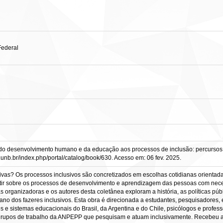
Federal
s do desenvolvimento humano e da educação aos processos de inclusão: percursos e
ros.unb.br/index.php/portal/catalog/book/630. Acesso em: 06 fev. 2025.
vas? Os processos inclusivos são concretizados em escolhas cotidianas orientad
fletir sobre os processos de desenvolvimento e aprendizagem das pessoas com nec
as organizadoras e os autores desta coletânea exploram a história, as políticas púb
ano dos fazeres inclusivos. Esta obra é direcionada a estudantes, pesquisadores, e
e sistemas educacionais do Brasil, da Argentina e do Chile, psicólogos e professor
 grupos de trabalho da ANPEPP que pesquisam e atuam inclusivamente. Recebe