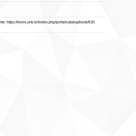
: https://livros.unb.br/index.php/portal/catalog/book/630.