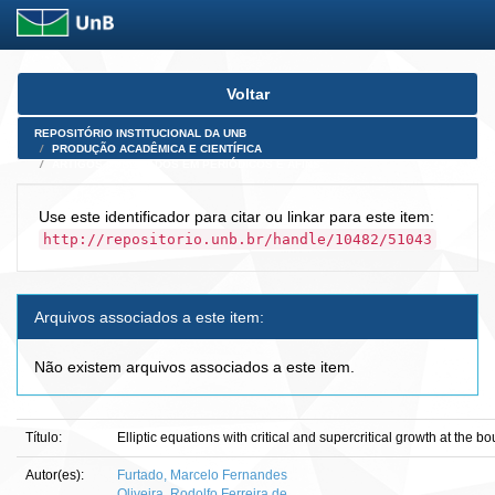
Skip
Voltar
navigation
REPOSITÓRIO INSTITUCIONAL DA UNB
PRODUÇÃO ACADÊMICA E CIENTÍFICA
ARTIGOS PUBLICADOS EM PERIÓDICOS E AFINS
Use este identificador para citar ou linkar para este item:
http://repositorio.unb.br/handle/10482/51043
Arquivos associados a este item:
Não existem arquivos associados a este item.
Título:
Elliptic equations with critical and supercritical growth at the b
Autor(es):
Furtado, Marcelo Fernandes
Oliveira, Rodolfo Ferreira de