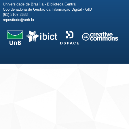
Universidade de Brasília - Biblioteca Central
Coordenadoria de Gestão da Informação Digital - GID
(61) 3107-2683
repositorio@unb.br
Fale conosco
Sobre