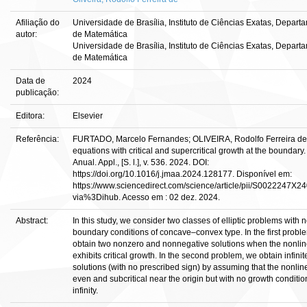
Afiliação do
Universidade de Brasília, Instituto de Ciências Exatas, Depart
autor:
de Matemática
Universidade de Brasília, Instituto de Ciências Exatas, Depart
de Matemática
Data de
2024
publicação:
Editora:
Elsevier
Referência:
FURTADO, Marcelo Fernandes; OLIVEIRA, Rodolfo Ferreira de. 
equations with critical and supercritical growth at the boundary.
Anual. Appl., [S. l.], v. 536. 2024. DOI:
https://doi.org/10.1016/j.jmaa.2024.128177. Disponível em:
https://www.sciencedirect.com/science/article/pii/S0022247X
via%3Dihub. Acesso em : 02 dez. 2024.
Abstract:
In this study, we consider two classes of elliptic problems with 
boundary conditions of concave–convex type. In the first probl
obtain two nonzero and nonnegative solutions when the nonlin
exhibits critical growth. In the second problem, we obtain infini
solutions (with no prescribed sign) by assuming that the nonline
even and subcritical near the origin but with no growth conditio
infinity.