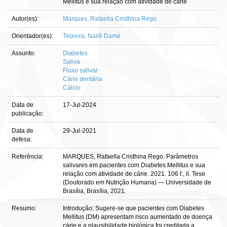
Mellitus e sua relação com atividade de cárie
Autor(es):
Marques, Rafaella Cristhina Rego
Orientador(es):
Teixeira, Nailê Damé
Assunto:
Diabetes
Saliva
Fluxo salivar
Cárie dentária
Cálcio
Data de
17-Jul-2024
publicação:
Data de
29-Jul-2021
defesa:
Referência:
MARQUES, Rafaella Cristhina Rego. Parâmetros
salivares em pacientes com Diabetes Mellitus e sua
relação com atividade de cárie. 2021. 106 f., il. Tese
(Doutorado em Nutrição Humana) — Universidade de
Brasília, Brasília, 2021.
Resumo:
Introdução: Sugere-se que pacientes com Diabetes
Mellitus (DM) apresentam risco aumentado de doença
cárie e a plausibilidade biológica foi creditada a