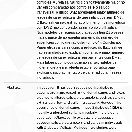
controles. A ureia salivar foi significativamente maior no
DM em comparação aos controles. No estudo
transversal, o grupo DM2 apresentou maior número de
lesões de cárie radicular do que indivíduos sem DM2.
O fluxo salivar não estimulado foi menor nos indivíduos
com DM2 não controlado, assim como o pH salivar.
Nos modelos de regressão, diabéticos têm 2,25 vezes
mais chance de apresentar aumento do número de
superfícies com cárie radicular (p= 0,04). Conclusão:
Parâmetros salivares como a redução do fluxo salivar
não estimulado não explicam por si só o maior número
de lesões de cárie radicular em pacientes com DM2.
Mais fatores, como composição salivar, hábitos de
higiene, dieta e microbiota estão envolvidos para
explicar o risco aumentado de cárie radicular nesses
indivíduos.
Abstract:
Introduction: It has been suggested that diabetic
patients are at increased risk of dental caries and it was
credited to altered salivary parameters, such as salivary
pH, salivary flow and buffering capacity. However, the
occurrence of dental caries in type 2 diabetes (T2D) is
not fully understood so far, particularly in the elderly
population. Objective: To evaluate the association
between salivary parameters and caries in individuals
with Diabetes Mellitus. Methods: Two studies were