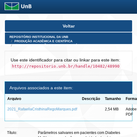
Skip
Voltar
navigation
REPOSITÓRIO INSTITUCIONAL DA UNB
PRODUÇÃO ACADÊMICA E CIENTÍFICA
TESES, DISSERTAÇÕES E PRODUTOS PÓS-DOUTORADO
Use este identificador para citar ou linkar para este item:
http://repositorio.unb.br/handle/10482/48990
Arquivos associados a este item:
Arquivo
Descrição
Tamanho
Forma
2021_RafaellaCristhinaRegoMarques.pdf
2,54 MB
Adobe
PDF
Título:
Parâmetros salivares em pacientes com Diabetes