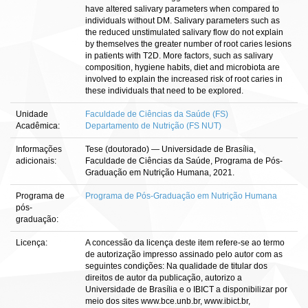
have altered salivary parameters when compared to
individuals without DM. Salivary parameters such as
the reduced unstimulated salivary flow do not explain
by themselves the greater number of root caries lesions
in patients with T2D. More factors, such as salivary
composition, hygiene habits, diet and microbiota are
involved to explain the increased risk of root caries in
these individuals that need to be explored.
Unidade
Faculdade de Ciências da Saúde (FS)
Acadêmica:
Departamento de Nutrição (FS NUT)
Informações
Tese (doutorado) — Universidade de Brasília,
adicionais:
Faculdade de Ciências da Saúde, Programa de Pós-
Graduação em Nutrição Humana, 2021.
Programa de
Programa de Pós-Graduação em Nutrição Humana
pós-
graduação:
Licença:
A concessão da licença deste item refere-se ao termo
de autorização impresso assinado pelo autor com as
seguintes condições: Na qualidade de titular dos
direitos de autor da publicação, autorizo a
Universidade de Brasília e o IBICT a disponibilizar por
meio dos sites www.bce.unb.br, www.ibict.br,