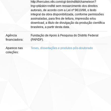
http://hercules.vtls.com/cgi-bin/ndltd/chameleon?
lng=pt&skin=ndltd sem ressarcimento dos direitos
autorais, de acordo com a Lei nº 9610/98, o texto
integral da obra disponibilizada, conforme permissões
assinaladas, para fins de leitura, impressão e/ou
download, a título de divulgação da produção científica
brasileira, a partir desta data.
Agência
Fundação de Apoio à Pesquisa do Distrito Federal
financiadora:
(FAP/DF).
Aparece nas
Teses, dissertações e produtos pós-doutorado
coleções: