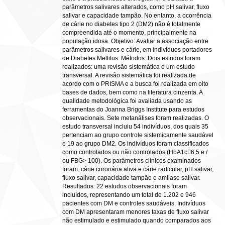
parâmetros salivares alterados, como pH salivar, fluxo
salivar e capacidade tampão. No entanto, a ocorrência
de cárie no diabetes tipo 2 (DM2) não é totalmente
compreendida até o momento, principalmente na
população idosa. Objetivo: Avaliar a associação entre
parâmetros salivares e cárie, em indivíduos portadores
de Diabetes Mellitus. Métodos: Dois estudos foram
realizados: uma revisão sistemática e um estudo
transversal. A revisão sistemática foi realizada de
acordo com o PRISMA e a busca foi realizada em oito
bases de dados, bem como na literatura cinzenta. A
qualidade metodológica foi avaliada usando as
ferramentas do Joanna Briggs Institute para estudos
observacionais. Sete metanálises foram realizadas. O
estudo transversal incluiu 54 indivíduos, dos quais 35
pertenciam ao grupo controle sistemicamente saudável
e 19 ao grupo DM2. Os indivíduos foram classificados
como controlados ou não controlados (HbA1c6,5 e /
ou FBG> 100). Os parâmetros clínicos examinados
foram: cárie coronária ativa e cárie radicular, pH salivar,
fluxo salivar, capacidade tampão e amilase salivar.
Resultados: 22 estudos observacionais foram
incluídos, representando um total de 1.202 e 946
pacientes com DM e controles saudáveis. Indivíduos
com DM apresentaram menores taxas de fluxo salivar
não estimulado e estimulado quando comparados aos