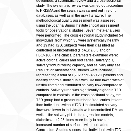
developed: a systematic review and a cross-sectional
study. The systematic review was carried out according
to PRISMA and the search was carried out in eight
databases, as well as in the gray literature. The
methodological quality assessment was assessed
using the Joanna Briggs Institute critical assessment
tools for observational studies. Seven meta-analyses
were performed. The cross-sectional study included 54
individuals, from which 35 were systemically healthy
and 19 had T2D. Subjects were then classified as
controlled or uncontrolled (HbA1c ≥ 6.5 and/or
FBG>100). The clinical parameters examined were:
active coronal caries and root caries, salivary pH,
salivary flow, buffering capacity, and salivary amylase.
Results: 22 observational studies were included,
representing a total of 1,202 and 946 T2D patients and
healthy controls. Individuals with DM had lower rates of
unstimulated and stimulated salivary flow compared to
controls. Salivary urea was significantly higher in T2D
compared to controls. In the cross-sectional study, the
T2D group had a greater number of root caries lesions
than individuals without T2D. Unstimulated salivary
flow were lower in individuals with uncontrolled DM, as
well as the salivary pH. In the regression models,
diabetics are 2.25 times more likely to have an
increased number of surfaces with root caries.
Conclusion: Studies suggest that individuals with T2D