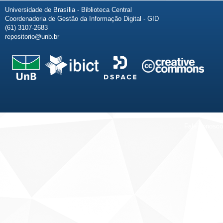
Universidade de Brasília - Biblioteca Central
Coordenadoria de Gestão da Informação Digital - GID
(61) 3107-2683
repositorio@unb.br
Fale conosco
Sobre