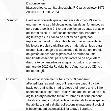
Disponível em:
https://periodicos.unb.br/index.php/RICI/article/view/41976.
Acesso em: 11 set. 2023.
Resumo:
O editorial comenta que a pandemia da covid-19 afetou
enormemente as bibliotecas e, muitas delas, foram pegas
pelo contra-pé, isto é, tiveram que fechar as suas portas e
deixaram os seus usuários desamparados. Portanto, a
digitalização e a criação de biblioteca digital, não
representam o futuro das bibliotecas, mas o presente. A
biblioteca precisa digitalizar seus materiais antigos para
economizar espaço e a capacidade de iniciar um projeto
de gestão de acervos digitais está se tornando uma
habilidade essencial para o bibliotecário de hoje. Além
disso, são comentados os artigos incluídos no primeiro
número de 2022 da Revista Ibero-Americana de Ciência
da Informação.
Abstract:
The editorial comments that covid-19 pandemic
affectedlibraries andmany of them, were caught by the
back foot, that is, they had to close their doors and left their
users helpless! Therefore, digitization and the creation of a
digital library is not the future of libraries, it is the present.
Thelibrary needs to digitize its old materials to save space,
the ability to start a digital collections management project
is becoming an essentialskill for today's librarian.