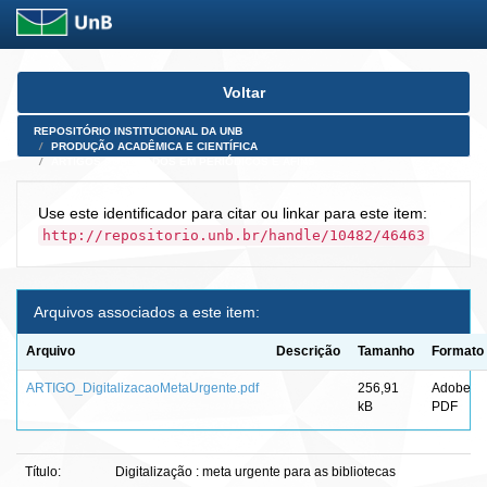
Skip
Voltar
navigation
REPOSITÓRIO INSTITUCIONAL DA UNB
PRODUÇÃO ACADÊMICA E CIENTÍFICA
ARTIGOS PUBLICADOS EM PERIÓDICOS E AFINS
Use este identificador para citar ou linkar para este item:
http://repositorio.unb.br/handle/10482/46463
Arquivos associados a este item:
Arquivo
Descrição
Tamanho
Formato
ARTIGO_DigitalizacaoMetaUrgente.pdf
256,91
Adobe
kB
PDF
Título:
Digitalização : meta urgente para as bibliotecas