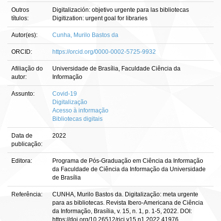
Outros
Digitalización: objetivo urgente para las bibliotecas
títulos:
Digitization: urgent goal for libraries
Autor(es):
Cunha, Murilo Bastos da
ORCID:
https://orcid.org/0000-0002-5725-9932
Afiliação do
Universidade de Brasília, Faculdade Ciência da
autor:
Informação
Assunto:
Covid-19
Digitalização
Acesso à informação
Bibliotecas digitais
Data de
2022
publicação:
Editora:
Programa de Pós-Graduação em Ciência da Informação
da Faculdade de Ciência da Informação da Universidade
de Brasília
Referência:
CUNHA, Murilo Bastos da. Digitalização: meta urgente
para as bibliotecas. Revista Ibero-Americana de Ciência
da Informação, Brasília, v. 15, n. 1, p. 1-5, 2022. DOI:
https://doi.org/10.26512/rici.v15.n1.2022.41976.