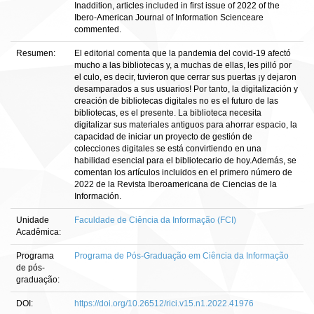
Inaddition, articles included in first issue of 2022 of the
Ibero-American Journal of Information Scienceare
commented.
Resumen:
El editorial comenta que la pandemia del covid-19 afectó
mucho a las bibliotecas y, a muchas de ellas, les pilló por
el culo, es decir, tuvieron que cerrar sus puertas ¡y dejaron
desamparados a sus usuarios! Por tanto, la digitalización y
creación de bibliotecas digitales no es el futuro de las
bibliotecas, es el presente. La biblioteca necesita
digitalizar sus materiales antiguos para ahorrar espacio, la
capacidad de iniciar un proyecto de gestión de
colecciones digitales se está convirtiendo en una
habilidad esencial para el bibliotecario de hoy.Además, se
comentan los artículos incluidos en el primero número de
2022 de la Revista Iberoamericana de Ciencias de la
Información.
Unidade
Faculdade de Ciência da Informação (FCI)
Acadêmica:
Programa
Programa de Pós-Graduação em Ciência da Informação
de pós-
graduação:
DOI:
https://doi.org/10.26512/rici.v15.n1.2022.41976