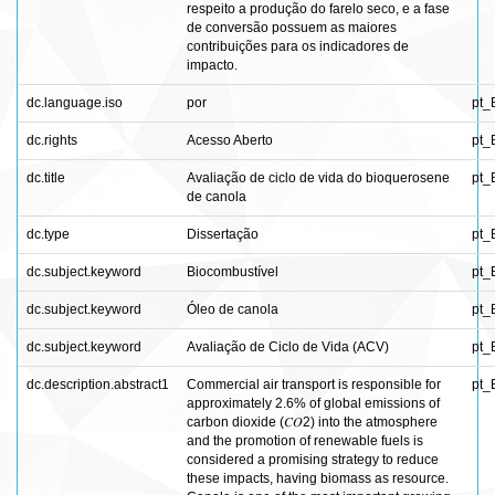
respeito a produção do farelo seco, e a fase
de conversão possuem as maiores
contribuições para os indicadores de
impacto.
dc.language.iso
por
pt_
dc.rights
Acesso Aberto
pt_
dc.title
Avaliação de ciclo de vida do bioquerosene
pt_
de canola
dc.type
Dissertação
pt_
dc.subject.keyword
Biocombustível
pt_
dc.subject.keyword
Óleo de canola
pt_
dc.subject.keyword
Avaliação de Ciclo de Vida (ACV)
pt_
dc.description.abstract1
Commercial air transport is responsible for
pt_
approximately 2.6% of global emissions of
carbon dioxide (𝐶𝑂2) into the atmosphere
and the promotion of renewable fuels is
considered a promising strategy to reduce
these impacts, having biomass as resource.