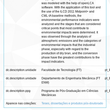
was modeled with the help of openLCA
software. With the application of this tool and
the use of the ILCD 2011 Midpoint+ and
CML-IA baseline methods, the
environmental performance indicators were
analyzed and the stages that are considered
critical points that most contribute to
environmental impacts were determined. It
was observed through the analysis of
atmospheric emissions and the categories of
environmental impacts that the industrial
phase, especially with regard to the
production of dry bran, and the conversion
phase have the greatest contributions to the
impact indicators.
dc.description.unidade
Faculdade de Tecnologia (FT)
pt_
dc.description.unidade
Departamento de Engenharia Mecânica (FT
pt_
ENM)
dc.description.ppg
Programa de Pós-Graduação em Ciências
pt_
Mecânicas
Aparece nas coleções:
Teses, dissertações e produtos pós-doutorado