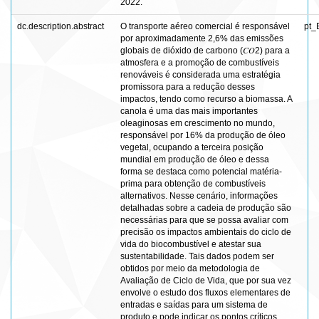
2022.
dc.description.abstract
O transporte aéreo comercial é responsável
pt_
por aproximadamente 2,6% das emissões
globais de dióxido de carbono (𝐶𝑂2) para a
atmosfera e a promoção de combustíveis
renováveis é considerada uma estratégia
promissora para a redução desses
impactos, tendo como recurso a biomassa. A
canola é uma das mais importantes
oleaginosas em crescimento no mundo,
responsável por 16% da produção de óleo
vegetal, ocupando a terceira posição
mundial em produção de óleo e dessa
forma se destaca como potencial matéria-
prima para obtenção de combustíveis
alternativos. Nesse cenário, informações
detalhadas sobre a cadeia de produção são
necessárias para que se possa avaliar com
precisão os impactos ambientais do ciclo de
vida do biocombustível e atestar sua
sustentabilidade. Tais dados podem ser
obtidos por meio da metodologia de
Avaliação de Ciclo de Vida, que por sua vez
envolve o estudo dos fluxos elementares de
entradas e saídas para um sistema de
produto e pode indicar os pontos críticos