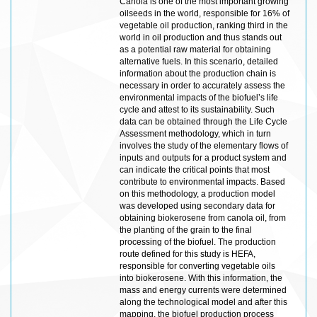
Canola is one of the most important growing
oilseeds in the world, responsible for 16% of
vegetable oil production, ranking third in the
world in oil production and thus stands out
as a potential raw material for obtaining
alternative fuels. In this scenario, detailed
information about the production chain is
necessary in order to accurately assess the
environmental impacts of the biofuel’s life
cycle and attest to its sustainability. Such
data can be obtained through the Life Cycle
Assessment methodology, which in turn
involves the study of the elementary flows of
inputs and outputs for a product system and
can indicate the critical points that most
contribute to environmental impacts. Based
on this methodology, a production model
was developed using secondary data for
obtaining biokerosene from canola oil, from
the planting of the grain to the final
processing of the biofuel. The production
route defined for this study is HEFA,
responsible for converting vegetable oils
into biokerosene. With this information, the
mass and energy currents were determined
along the technological model and after this
mapping, the biofuel production process