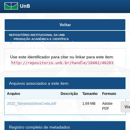
Skip
Voltar
navigation
REPOSITÓRIO INSTITUCIONAL DA UNB
PRODUÇÃO ACADÊMICA E CIENTÍFICA
TESES, DISSERTAÇÕES E PRODUTOS PÓS-DOUTORADO
Use este identificador para citar ou linkar para este item:
http://repositorio.unb.br/handle/10482/46203
Arquivos associados a este item:
Arquivo
Descrição
Tamanho
Formato
2022_TainaradaSilvaCosta.pdf
1,69 MB
Adobe
Vi
PDF
Registro completo de metadados