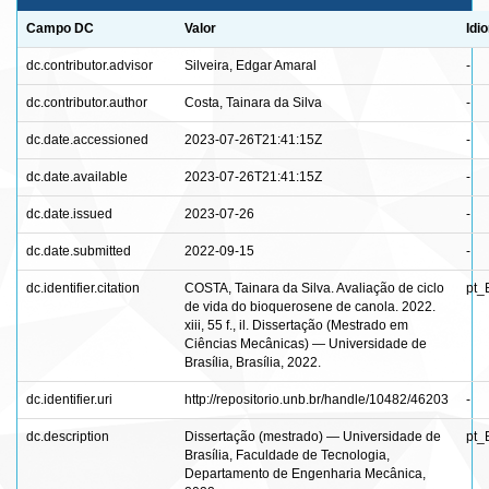
Campo DC
Valor
Idi
dc.contributor.advisor
Silveira, Edgar Amaral
-
dc.contributor.author
Costa, Tainara da Silva
-
dc.date.accessioned
2023-07-26T21:41:15Z
-
dc.date.available
2023-07-26T21:41:15Z
-
dc.date.issued
2023-07-26
-
dc.date.submitted
2022-09-15
-
dc.identifier.citation
COSTA, Tainara da Silva. Avaliação de ciclo
pt_
de vida do bioquerosene de canola. 2022.
xiii, 55 f., il. Dissertação (Mestrado em
Ciências Mecânicas) — Universidade de
Brasília, Brasília, 2022.
dc.identifier.uri
http://repositorio.unb.br/handle/10482/46203
-
dc.description
Dissertação (mestrado) — Universidade de
pt_
Brasília, Faculdade de Tecnologia,
Departamento de Engenharia Mecânica,