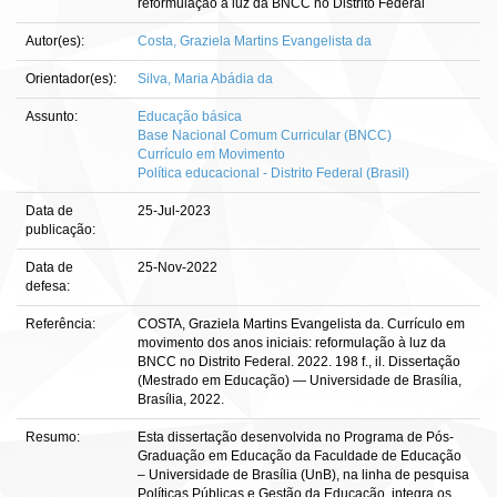
reformulação à luz da BNCC no Distrito Federal
Autor(es):
Costa, Graziela Martins Evangelista da
Orientador(es):
Silva, Maria Abádia da
Assunto:
Educação básica
Base Nacional Comum Curricular (BNCC)
Currículo em Movimento
Política educacional - Distrito Federal (Brasil)
Data de
25-Jul-2023
publicação:
Data de
25-Nov-2022
defesa:
Referência:
COSTA, Graziela Martins Evangelista da. Currículo em
movimento dos anos iniciais: reformulação à luz da
BNCC no Distrito Federal. 2022. 198 f., il. Dissertação
(Mestrado em Educação) — Universidade de Brasília,
Brasília, 2022.
Resumo:
Esta dissertação desenvolvida no Programa de Pós-
Graduação em Educação da Faculdade de Educação
– Universidade de Brasília (UnB), na linha de pesquisa
Políticas Públicas e Gestão da Educação, integra os