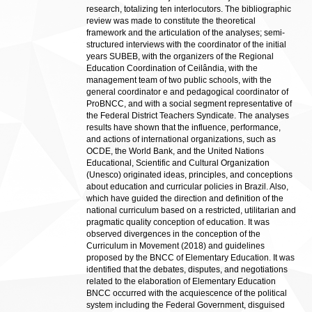
research, totalizing ten interlocutors. The bibliographic
review was made to constitute the theoretical
framework and the articulation of the analyses; semi-
structured interviews with the coordinator of the initial
years SUBEB, with the organizers of the Regional
Education Coordination of Ceilândia, with the
management team of two public schools, with the
general coordinator e and pedagogical coordinator of
ProBNCC, and with a social segment representative of
the Federal District Teachers Syndicate. The analyses
results have shown that the influence, performance,
and actions of international organizations, such as
OCDE, the World Bank, and the United Nations
Educational, Scientific and Cultural Organization
(Unesco) originated ideas, principles, and conceptions
about education and curricular policies in Brazil. Also,
which have guided the direction and definition of the
national curriculum based on a restricted, utilitarian and
pragmatic quality conception of education. It was
observed divergences in the conception of the
Curriculum in Movement (2018) and guidelines
proposed by the BNCC of Elementary Education. It was
identified that the debates, disputes, and negotiations
related to the elaboration of Elementary Education
BNCC occurred with the acquiescence of the political
system including the Federal Government, disguised