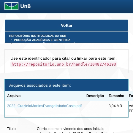
Skip
Voltar
navigation
REPOSITÓRIO INSTITUCIONAL DA UNB
PRODUÇÃO ACADÊMICA E CIENTÍFICA
TESES, DISSERTAÇÕES E PRODUTOS PÓS-DOUTORADO
Use este identificador para citar ou linkar para este item:
http://repositorio.unb.br/handle/10482/46193
Arquivos associados a este item:
Arquivo
Descrição
Tamanho
Fo
2022_GrazielaMartinsEvangelistadaCosta.pdf
3,04 MB
A
P
Título:
Currículo em movimento dos anos iniciais :