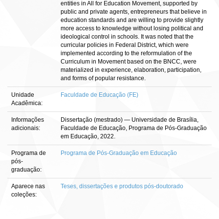
entities in All for Education Movement, supported by
public and private agents, entrepreneurs that believe in
education standards and are willing to provide slightly
more access to knowledge without losing political and
ideological control in schools. It was noted that the
curricular policies in Federal District, which were
implemented according to the reformulation of the
Curriculum in Movement based on the BNCC, were
materialized in experience, elaboration, participation,
and forms of popular resistance.
Unidade
Faculdade de Educação (FE)
Acadêmica:
Informações
Dissertação (mestrado) — Universidade de Brasília,
adicionais:
Faculdade de Educação, Programa de Pós-Graduação
em Educação, 2022.
Programa de
Programa de Pós-Graduação em Educação
pós-
graduação:
Aparece nas
Teses, dissertações e produtos pós-doutorado
coleções: