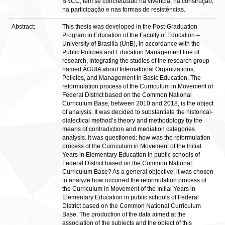
BNCC, tem se concretizado na vivência, na construção,
na participação e nas formas de resistências.
Abstract:
This thesis was developed in the Post-Graduation
Program in Education of the Faculty of Education –
University of Brasilia (UnB), in accordance with the
Public Policies and Education Management line of
research, integrating the studies of the research group
named ÁGUIA about International Organizations,
Policies, and Management in Basic Education. The
reformulation process of the Curriculum in Movement of
Federal District based on the Common National
Curriculum Base, between 2010 and 2018, is the object
of analysis. It was decided to substantiate the historical-
dialectical method’s theory and methodology by the
means of contradiction and mediation categories
analysis. It was questioned: how was the reformulation
process of the Curriculum in Movement of the Initial
Years in Elementary Education in public schools of
Federal District based on the Common National
Curriculum Base? As a general objective, it was chosen
to analyze how occurred the reformulation process of
the Curriculum in Movement of the Initial Years in
Elementary Education in public schools of Federal
District based on the Common National Curriculum
Base. The production of the data aimed at the
association of the subjects and the object of this