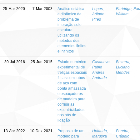
25-Mar-2020
7-Mar-2003
Análise estática
Lopes,
Partridge, Pau
e dinâmica de
Arlindo
William
problema de
Pires
interação solo-
estrutura
utilizando os
métodos dos
elementos finitos
e infinitos
30-Jul-2016
25-Jun-2015
Estudo numérico
Casanova,
Bezerra,
experimental de
Pablo
Luciano
treliças espaciais
Andrés
Mendes
feitas com tubos
Andrade
de aço com
ponta amassada
e espaçadores
de madeira para
corrigir as
excentricidades
nos nós de
ligação
13-Abr-2022
10-Dez-2021
Proposta de um
Holanda,
Pereira,
modelo para
Maruska
Cláudio