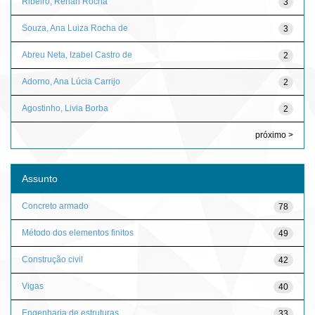
Ribeiro, Renan Rocha
3
Souza, Ana Luiza Rocha de
3
Abreu Neta, Izabel Castro de
2
Adorno, Ana Lúcia Carrijo
2
Agostinho, Livia Borba
2
próximo >
Assunto
Concreto armado
78
Método dos elementos finitos
49
Construção civil
42
Vigas
40
Engenharia de estruturas
33