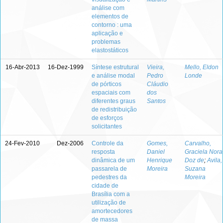
análise com
elementos de
contorno : uma
aplicação e
problemas
elastostáticos
16-Abr-2013
16-Dez-1999
Síntese estrutural
Vieira,
Mello, Eldon
e análise modal
Pedro
Londe
de pórticos
Cláudio
espaciais com
dos
diferentes graus
Santos
de redistribuição
de esforços
solicitantes
24-Fev-2010
Dez-2006
Controle da
Gomes,
Carvalho,
resposta
Daniel
Graciela Nora
dinâmica de um
Henrique
Doz de
;
Avila,
passarela de
Moreira
Suzana
pedestres da
Moreira
cidade de
Brasília com a
utilização de
amortecedores
de massa