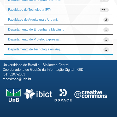
Faculdade de Tecnologia (FT)
661
Faculdade de Arquitetura e Urbani...
3
Departamento de Engenharia Mecâni...
1
Departamento de Projeto, Expressã...
1
Departamento de Tecnologia em Arq...
1
Universidade de Brasília - Biblioteca Central
Coordenadoria de Gestão da Informação Digital - GID
(61) 3107-2683
repositorio@unb.br