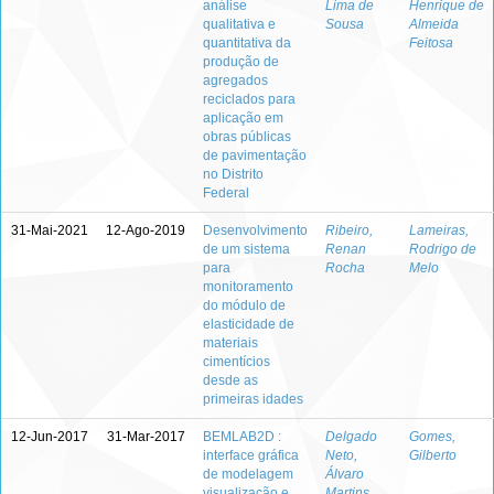
análise
Lima de
Henrique de
qualitativa e
Sousa
Almeida
quantitativa da
Feitosa
produção de
agregados
reciclados para
aplicação em
obras públicas
de pavimentação
no Distrito
Federal
31-Mai-2021
12-Ago-2019
Desenvolvimento
Ribeiro,
Lameiras,
de um sistema
Renan
Rodrigo de
para
Rocha
Melo
monitoramento
do módulo de
elasticidade de
materiais
cimentícios
desde as
primeiras idades
12-Jun-2017
31-Mar-2017
BEMLAB2D :
Delgado
Gomes,
interface gráfica
Neto,
Gilberto
de modelagem
Álvaro
visualização e
Martins