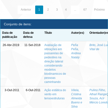
Anterior
1
2
3
4
...
67
Próximo
Conjunto de itens:
Data de
Data de
Título
Autor(es)
Orientador(e
publicação
defesa
26-Abr-2019
11-Set-2018
Avaliação de
Peña
Brito, José Lu
vibrações em
Peña,
Vital de
passarelas de
Andrea
pedestres na
Nataly
direção lateral
considerando
modelos
biodinamicos de
pessoas
caminhando
3-Out-2011
6-Out-2011
Ação estática do
Vilela,
Pulino Filho,
vento em
Cristina
Athail Rangel
;
tensoestruturas
Almeida
Souza, Acir
Bueno e
Mércio Lored
Silva