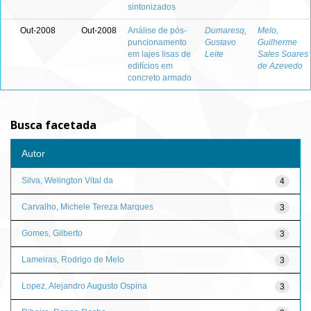
sintonizados
Out-2008
Out-2008
Análise de pós-
Dumaresq,
Melo,
puncionamento
Gustavo
Guilherme
em lajes lisas de
Leite
Sales Soares
edifícios em
de Azevedo
concreto armado
Busca facetada
Autor
Silva, Welington Vital da
4
Carvalho, Michele Tereza Marques
3
Gomes, Gilberto
3
Lameiras, Rodrigo de Melo
3
Lopez, Alejandro Augusto Ospina
3