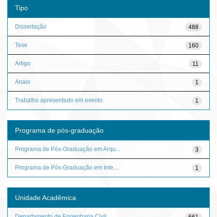
Tipo
Dissertação
488
Tese
160
Artigo
11
Anais
1
Trabalho apresentado em evento
1
Programa de pós-graduação
Programa de Pós-Graduação em Arqu...
3
Programa de Pós-Graduação em Inte...
1
Unidade Acadêmica
Departamento de Engenharia Civil ...
661