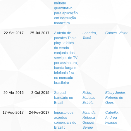
método
quantitativo
para aplicação
em instituição
financeira
22-Set-2017
25-Jul-2017
A oferta de
Leandro,
Gomes, Victor
pacotes Triple
Tainá
play : efeitos
da venda
conjunta dos
serviços de TV
por assinatura,
banda larga e
telefonia fixa
no mercado
brasileiro
20-Abr-2016
2-Out-2015
Spread
Fiche,
Ellery Junior,
bancário no
Marcelo
Roberto de
Brasil
Estrela
Goes
17-Ago-2017
24-Fev-2017
Impacto dos
Miranda,
Cabello,
acordos
Rebeca
Andrea
comerciais do
Gouget
Felippe
Brasil :
Sérgio