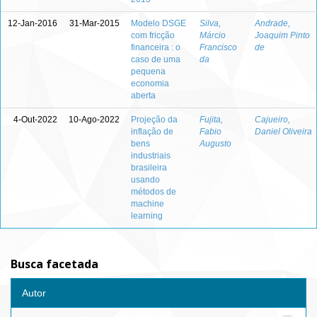
12-Jan-2016
31-Mar-2015
Modelo DSGE
Silva,
Andrade,
com fricção
Márcio
Joaquim Pinto
financeira : o
Francisco
de
caso de uma
da
pequena
economia
aberta
4-Out-2022
10-Ago-2022
Projeção da
Fujita,
Cajueiro,
inflação de
Fabio
Daniel Oliveira
bens
Augusto
industriais
brasileira
usando
métodos de
machine
learning
Busca facetada
Autor