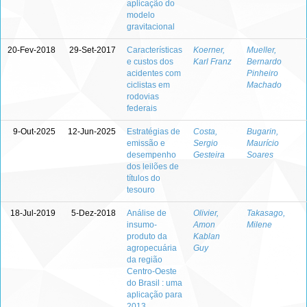
aplicação do
modelo
gravitacional
20-Fev-2018
29-Set-2017
Características
Koerner,
Mueller,
e custos dos
Karl Franz
Bernardo
acidentes com
Pinheiro
ciclistas em
Machado
rodovias
federais
9-Out-2025
12-Jun-2025
Estratégias de
Costa,
Bugarin,
emissão e
Sergio
Maurício
desempenho
Gesteira
Soares
dos leilões de
títulos do
tesouro
18-Jul-2019
5-Dez-2018
Análise de
Olivier,
Takasago,
insumo-
Amon
Milene
produto da
Kablan
agropecuária
Guy
da região
Centro-Oeste
do Brasil : uma
aplicação para
2013