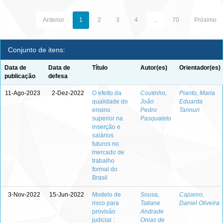
Anterior
1
2
3
4
...
70
Próximo
Conjunto de itens:
Data de
Data de
Título
Autor(es)
Orientador(es)
publicação
defesa
11-Ago-2023
2-Dez-2022
O efeito da
Coutinho,
Pianto, Maria
qualidade do
João
Eduarda
ensino
Pedro
Tannuri
superior na
Pasqualeto
inserção e
salários
futuros no
mercado de
trabalho
formal do
Brasil
3-Nov-2022
15-Jun-2022
Modelo de
Sousa,
Cajueiro,
risco para
Tatiane
Daniel Oliveira
provisão
Andrade
judicial :
Onias de