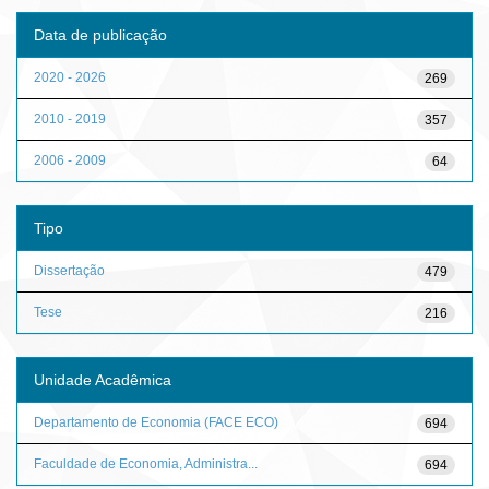
Data de publicação
2020 - 2026
269
2010 - 2019
357
2006 - 2009
64
Tipo
Dissertação
479
Tese
216
Unidade Acadêmica
Departamento de Economia (FACE ECO)
694
Faculdade de Economia, Administra...
694