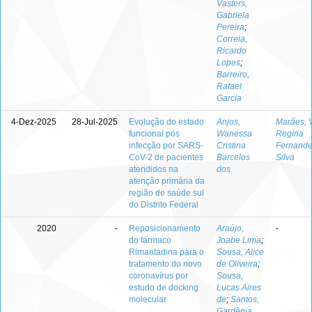
Vasters,
Gabriela
Pereira
;
Correia,
Ricardo
Lopes
;
Barreiro,
Rafael
Garcia
4-Dez-2025
28-Jul-2025
Evolução do estado
Anjos,
Marães, 
funcional pós
Wanessa
Regina
infecção por SARS-
Cristina
Fernande
CoV-2 de pacientes
Barcelos
Silva
atendidos na
dos
atenção primária da
região de saúde sul
do Distrito Federal
2020
-
Reposicionamento
Araújo,
-
do fármaco
Joabe Lima
;
Rimantadina para o
Sousa, Alice
tratamento do novo
de Oliveira
;
coronavírus por
Sousa,
estudo de docking
Lucas Aires
molecular
de
;
Santos,
Gardênia