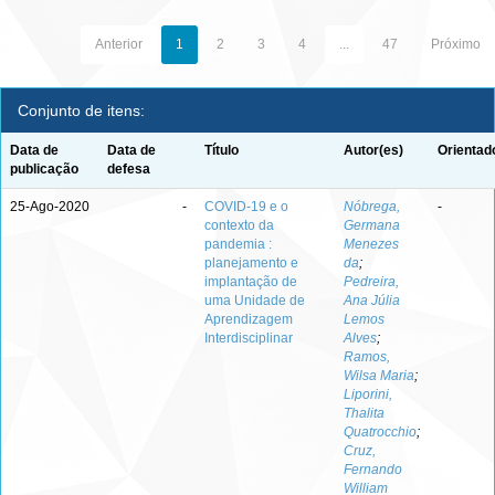
Anterior
1
2
3
4
...
47
Próximo
Conjunto de itens:
Data de
Data de
Título
Autor(es)
Orientad
publicação
defesa
25-Ago-2020
-
COVID-19 e o
Nóbrega,
-
contexto da
Germana
pandemia :
Menezes
planejamento e
da
;
implantação de
Pedreira,
uma Unidade de
Ana Júlia
Aprendizagem
Lemos
Interdisciplinar
Alves
;
Ramos,
Wilsa Maria
;
Liporini,
Thalita
Quatrocchio
;
Cruz,
Fernando
William