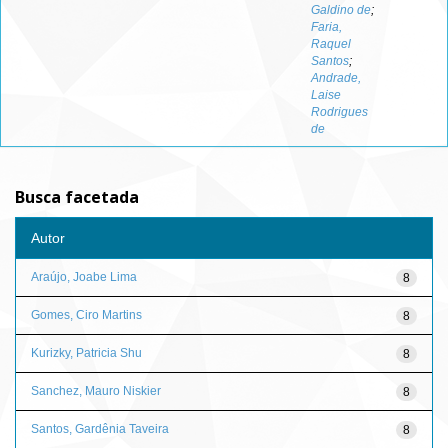
Galdino de
;
Faria,
Raquel
Santos
;
Andrade,
Laise
Rodrigues
de
Busca facetada
Autor
Araújo, Joabe Lima
8
Gomes, Ciro Martins
8
Kurizky, Patricia Shu
8
Sanchez, Mauro Niskier
8
Santos, Gardênia Taveira
8