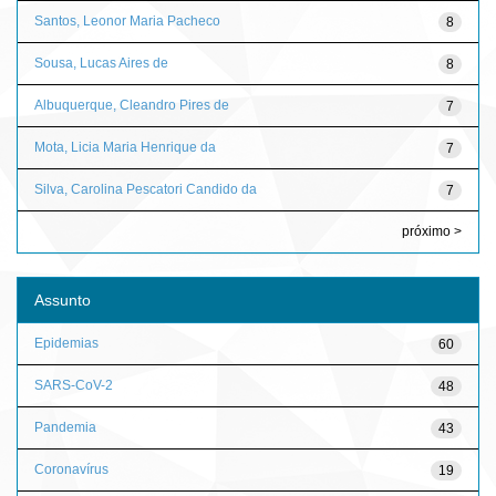
Santos, Leonor Maria Pacheco
8
Sousa, Lucas Aires de
8
Albuquerque, Cleandro Pires de
7
Mota, Licia Maria Henrique da
7
Silva, Carolina Pescatori Candido da
7
próximo >
Assunto
Epidemias
60
SARS-CoV-2
48
Pandemia
43
Coronavírus
19