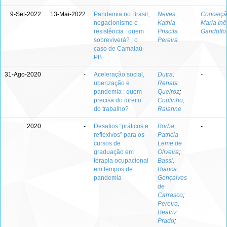
9-Set-2022
13-Mai-2022
Pandemia no Brasil,
Neves,
Conceiçã
negacionismo e
Kathia
Maria Inê
resistência : quem
Priscila
Gandolfo
sobreviverá? : o
Pereira
caso de Camalaú-
PB
31-Ago-2020
-
Aceleração social,
Dutra,
-
uberização e
Renata
pandemia : quem
Queiroz
;
precisa do direito
Coutinho,
do trabalho?
Raianne
2020
-
Desafios “práticos e
Borba,
-
reflexivos” para os
Patrícia
cursos de
Leme de
graduação em
Oliveira
;
terapia ocupacional
Bassi,
em tempos de
Bianca
pandemia
Gonçalves
de
Carrasco
;
Pereira,
Beatriz
Prado
;