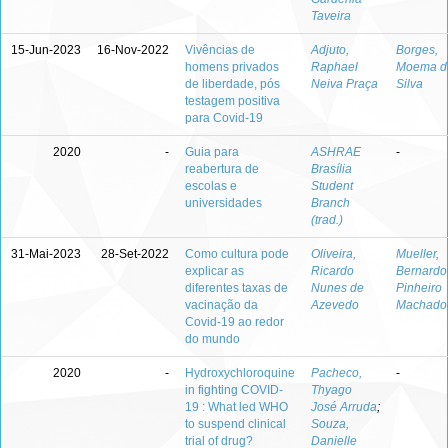
Taveira
15-Jun-2023
16-Nov-2022
Vivências de
Adjuto,
Borges,
homens privados
Raphael
Moema d
de liberdade, pós
Neiva Praça
Silva
testagem positiva
para Covid-19
2020
-
Guia para
ASHRAE
-
reabertura de
Brasília
escolas e
Student
universidades
Branch
(trad.)
31-Mai-2023
28-Set-2022
Como cultura pode
Oliveira,
Mueller,
explicar as
Ricardo
Bernardo
diferentes taxas de
Nunes de
Pinheiro
vacinação da
Azevedo
Machado
Covid-19 ao redor
do mundo
2020
-
Hydroxychloroquine
Pacheco,
-
in fighting COVID-
Thyago
19 : What led WHO
José Arruda
;
to suspend clinical
Souza,
trial of drug?
Danielle