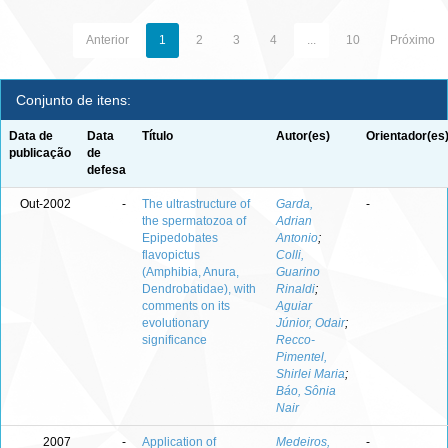
Anterior
1
2
3
4
...
10
Próximo
Conjunto de itens:
Data de
Data
Título
Autor(es)
Orientador(es
publicação
de
defesa
Out-2002
-
The ultrastructure of
Garda,
-
the spermatozoa of
Adrian
Epipedobates
Antonio
;
flavopictus
Colli,
(Amphibia, Anura,
Guarino
Dendrobatidae), with
Rinaldi
;
comments on its
Aguiar
evolutionary
Júnior, Odair
;
significance
Recco-
Pimentel,
Shirlei Maria
;
Báo, Sônia
Nair
2007
-
Application of
Medeiros,
-