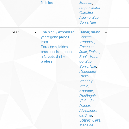
follicles
Madeira
;
Luque, Maria
Carolina
Aquino
;
Báo,
Sônia Nair
2005
-
The highly expressed
Daher, Bruno
-
yeast gene pby20
Sahium
;
from
Venancio,
Paracoccidioides
Emerson
brasiliensis encodes
José
;
Freitas,
a flavodoxin-like
Sonia Maria
protein
de
;
Báo,
Sônia Nair
;
Rodrigues,
Paulo
Vianney
Vilela
;
Andrade,
Rosângela
Vieira de
;
Dantas,
Alessandra
da Silva
;
Soares, Célia
Maria de