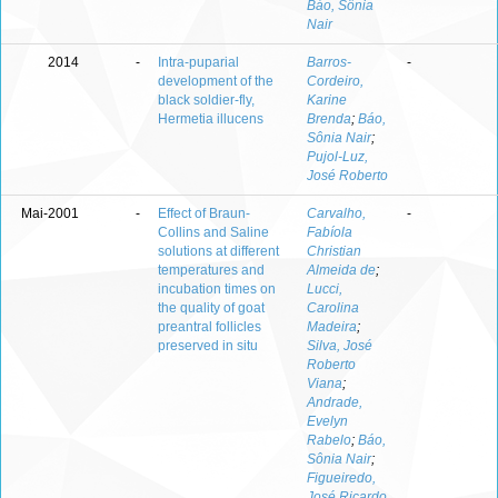
Báo, Sônia
Nair
2014
-
Intra-puparial
Barros-
-
development of the
Cordeiro,
black soldier-fly,
Karine
Hermetia illucens
Brenda
;
Báo,
Sônia Nair
;
Pujol-Luz,
José Roberto
Mai-2001
-
Effect of Braun-
Carvalho,
-
Collins and Saline
Fabíola
solutions at different
Christian
temperatures and
Almeida de
;
incubation times on
Lucci,
the quality of goat
Carolina
preantral follicles
Madeira
;
preserved in situ
Silva, José
Roberto
Viana
;
Andrade,
Evelyn
Rabelo
;
Báo,
Sônia Nair
;
Figueiredo,
José Ricardo