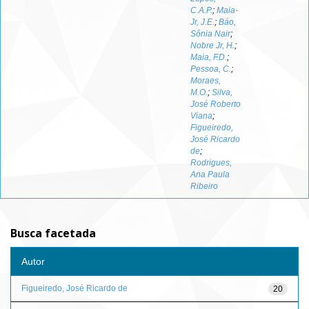
C.A.P.
;
Maia-
Jr, J.E.
;
Báo,
Sônia Nair
;
Nobre Jr, H.
;
Maia, F.D.
;
Pessoa, C.
;
Moraes,
M.O.
;
Silva,
José Roberto
Viana
;
Figueiredo,
José Ricardo
de
;
Rodrigues,
Ana Paula
Ribeiro
Busca facetada
Autor
Figueiredo, José Ricardo de
20