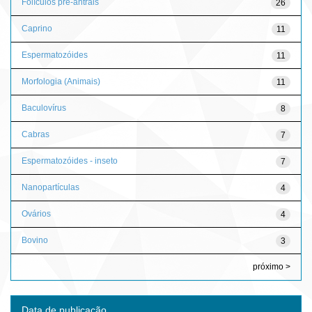
Folículos pré-antrais
26
Caprino
11
Espermatozóides
11
Morfologia (Animais)
11
Baculovírus
8
Cabras
7
Espermatozóides - inseto
7
Nanopartículas
4
Ovários
4
Bovino
3
próximo >
Data de publicação