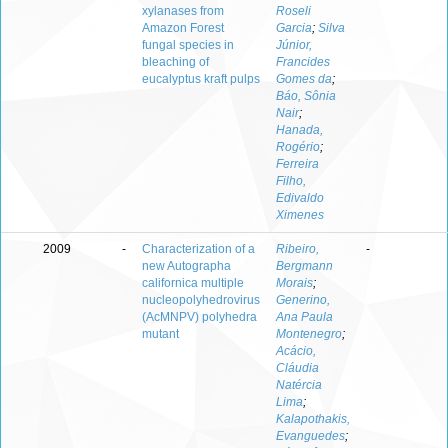
xylanases from
Roseli
Amazon Forest
Garcia
;
Silva
fungal species in
Júnior,
bleaching of
Francides
eucalyptus kraft pulps
Gomes da
;
Báo, Sônia
Nair
;
Hanada,
Rogério
;
Ferreira
Filho,
Edivaldo
Ximenes
2009
-
Characterization of a
Ribeiro,
-
new Autographa
Bergmann
californica multiple
Morais
;
nucleopolyhedrovirus
Generino,
(AcMNPV) polyhedra
Ana Paula
mutant
Montenegro
;
Acácio,
Cláudia
Natércia
Lima
;
Kalapothakis,
Evanguedes
;