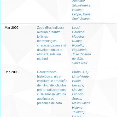
Almeida
;
Silva-Pereira,
Ildinete
;
Felipe, Maria
Sueli Soares
Mar-2002
-
Zebu (Bos indicus)
Lucci,
-
ovarian preantral
Carolina
follicles :
Madeira
;
morphological
Rumpf,
characterization and
Rodolfo
;
development of an
Figueiredo,
efficient isolation
José Ricardo
method
de
;
Báo,
Sônia Nair
Dez-2008
-
Característica
Bruno, J.B.
;
-
histológica, ultra-
Lima-Verde,
estrutural e produção
Isabel
de nitrito de folículos
Bezerra
;
pré-antrais caprinos
Martins,
cultivados in vitro na
Fabricio
ausência ou
Sousa
;
presença de soro
Matos, Maria
Helena
Tavares
;
Lopes,