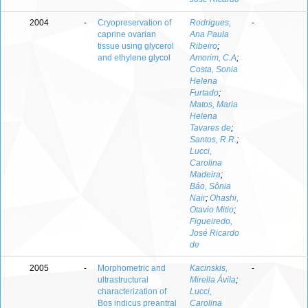
2004
-
Cryopreservation of
Rodrigues,
-
caprine ovarian
Ana Paula
tissue using glycerol
Ribeiro
;
and ethylene glycol
Amorim, C.A
;
Costa, Sonia
Helena
Furtado
;
Matos, Maria
Helena
Tavares de
;
Santos, R.R.
;
Lucci,
Carolina
Madeira
;
Báo, Sônia
Nair
;
Ohashi,
Otavio Mitio
;
Figueiredo,
José Ricardo
de
2005
-
Morphometric and
Kacinskis,
-
ultrastructural
Mirella Ávila
;
characterization of
Lucci,
Bos indicus preantral
Carolina