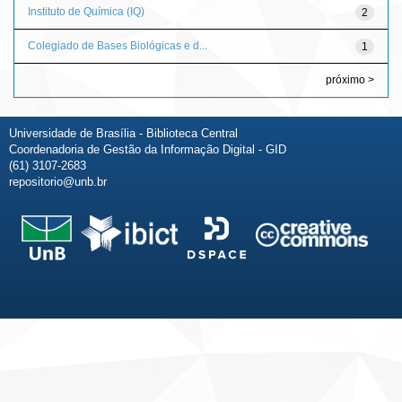
Instituto de Química (IQ)
2
Colegiado de Bases Biológicas e d...
1
próximo >
Universidade de Brasília - Biblioteca Central
Coordenadoria de Gestão da Informação Digital - GID
(61) 3107-2683
repositorio@unb.br
Fale conosco
Sobre