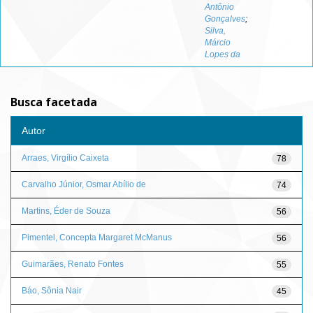
Antônio
Gonçalves
;
Silva,
Márcio
Lopes da
Busca facetada
Autor
Arraes, Virgílio Caixeta
78
Carvalho Júnior, Osmar Abílio de
74
Martins, Éder de Souza
56
Pimentel, Concepta Margaret McManus
56
Guimarães, Renato Fontes
55
Báo, Sônia Nair
45