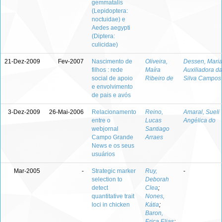
gemmatalis
(Lepidoptera:
noctuidae) e
Aedes aegypti
(Diptera:
culicidae)
21-Dez-2009
Fev-2007
Nascimento de
Oliveira,
Dessen, Mari
filhos : rede
Maíra
Auxiliadora d
social de apoio
Ribeiro de
Silva Campos
e envolvimento
de pais e avós
3-Dez-2009
26-Mai-2006
Relacionamento
Reino,
Amaral, Sueli
entre o
Lucas
Angélica do
webjornal
Santiago
Campo Grande
Arraes
News e os seus
usuários
Mar-2005
-
Strategic marker
Ruy,
-
selection to
Deborah
detect
Clea
;
quantitative trait
Nones,
loci in chicken
Kátia
;
Baron,
Erica Elias
;