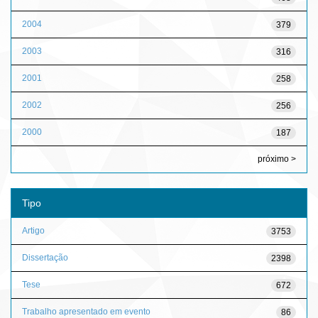
2004
379
2003
316
2001
258
2002
256
2000
187
próximo >
Tipo
Artigo
3753
Dissertação
2398
Tese
672
Trabalho apresentado em evento
86