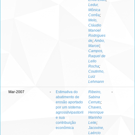
Ledur,
Mônica
Corrêa
;
Melo,
Cláudio
Manoel
Rodrigues
de
;
Ambo,
Marcel
;
Campos,
Raquel de
Lello
Rocha
;
Coutinho,
Luiz
Lehmann
Mar-2007
-
Estimativa do
Ribeiro,
-
abatimento de
Sabina
erosão aportado
Cerruto
;
por um sistema
Chaves,
agrossilvipastoril
Henrique
e sua
Marinho
contribuição
Leite
;
econômica
Jacovine,
Laércio