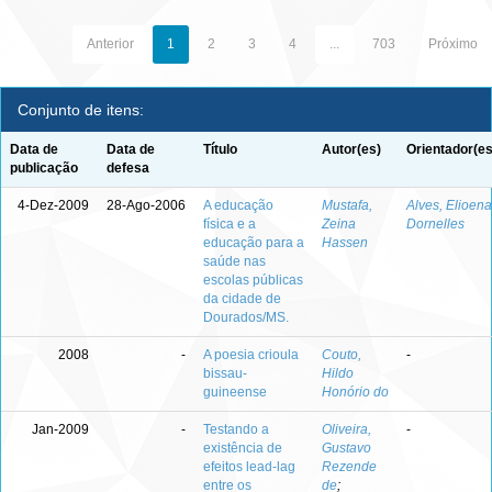
Anterior
1
2
3
4
...
703
Próximo
Conjunto de itens:
Data de
Data de
Título
Autor(es)
Orientador(es
publicação
defesa
4-Dez-2009
28-Ago-2006
A educação
Mustafa,
Alves, Elioena
física e a
Zeina
Dornelles
educação para a
Hassen
saúde nas
escolas públicas
da cidade de
Dourados/MS.
2008
-
A poesia crioula
Couto,
-
bissau-
Hildo
guineense
Honório do
Jan-2009
-
Testando a
Oliveira,
-
existência de
Gustavo
efeitos lead-lag
Rezende
entre os
de
;