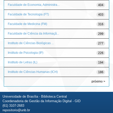
Faculdade de Economia, Administra...
404
Faculdade de Tecnologia (FT)
403
Faculdade de Medicina (FM)
316
Faculdade de Ciência da Informaçã...
299
Instituto de Ciências Biológicas ...
277
Instituto de Psicologia (IP)
226
Instituto de Letras (IL)
194
Instituto de Ciências Humanas (ICH)
186
próximo >
Universidade de Brasília - Biblioteca Central
Coordenadoria de Gestão da Informação Digital - GID
(61) 3107-2683
repositorio@unb.br