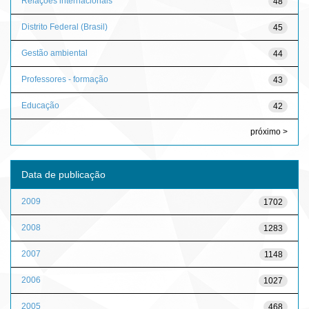
Relações internacionais
48
Distrito Federal (Brasil)
45
Gestão ambiental
44
Professores - formação
43
Educação
42
próximo >
Data de publicação
2009
1702
2008
1283
2007
1148
2006
1027
2005
468