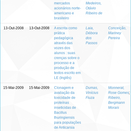
mercados
Medeiros,
acionários norte-
Otávio
americano e
Ribeiro de
brasileiro
13-Out-2008
13-Out-2008
A escrita como
Laia,
Conceição,
prática
Débora
Mariney
pedagógica
dos
Pereira
através das
Passos
vozes dos
alunos : suas
crenças sobre o
processo e a
produção de
textos escrito em
LE (Inglês)
15-Mai-2009
15-Mai-2009
Clonagem e
Dumas,
Monnerat,
avaliação da
Vinícius
Rose Gomes
;
toxicidade de
Fiuza
Ribeiro,
proteínas
Bergmann
inseticidas de
Morais
Bacillus
thuringiensis
para populações
de Anticarsia