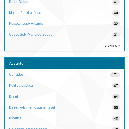
Diniz, Debora
41
Matias-Pereira, José
40
Peixoto, José Ricardo
32
Costa, Sely Maria de Souza
31
próximo >
Assunto
Cerrados
171
Política pública
67
Brasil
64
Desenvolvimento sustentável
55
Bioética
48